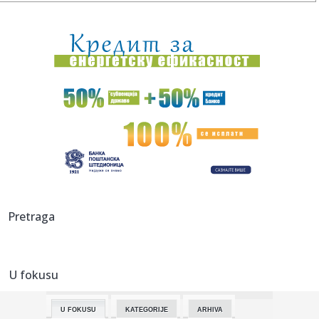
18:30:
Neprijatan poraz Neka – Tadić starter i asistent VIDEO
18:30:
Lorenco Pelegrini produžio ugovor sa Romom do 2027.
godine
18:27:
Nissan NX7
18:26:
"Iran obećao nesmetan protok nafte kroz Ormuski
moreuz"
18:24:
Incident u fabrici u Kikindi! Hitno reagovali policija i lekari, ...
18:20:
Crna Gora demantovala navode o pristupanju vojnom
Pretraga
savezu Hrvatske...
18:16:
Željko Mitrović potvrdio: Posle Anđele, pa Cara - i ovaj
čove...
U fokusu
18:16:
Hetafe ispustio pobedu protiv premijerligaša, a onda
saopštio v...
U FOKUSU
KATEGORIJE
ARHIVA