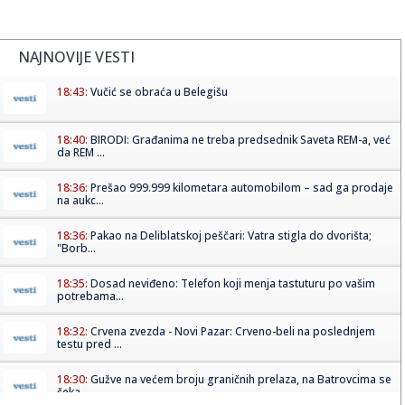
NAJNOVIJE VESTI
18:43:
Vučić se obraća u Belegišu
18:40:
BIRODI: Građanima ne treba predsednik Saveta REM-a, već
da REM ...
18:36:
Prešao 999.999 kilometara automobilom – sad ga prodaje
na aukc...
18:36:
Pakao na Deliblatskoj peščari: Vatra stigla do dvorišta;
"Borb...
18:35:
Dosad neviđeno: Telefon koji menja tastuturu po vašim
potrebama...
18:32:
Crvena zvezda - Novi Pazar: Crveno-beli na poslednjem
testu pred ...
18:30:
Gužve na većem broju graničnih prelaza, na Batrovcima se
čeka...