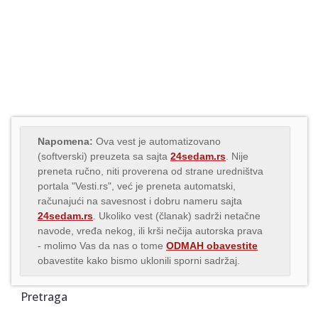
Napomena:
Ova vest je automatizovano
(softverski) preuzeta sa sajta
24sedam.rs
. Nije
preneta ručno, niti proverena od strane uredništva
portala "Vesti.rs", već je preneta automatski,
računajući na savesnost i dobru nameru sajta
24sedam.rs
. Ukoliko vest (članak) sadrži netačne
navode, vređa nekog, ili krši nečija autorska prava
- molimo Vas da nas o tome
ODMAH obavestite
obavestite kako bismo uklonili sporni sadržaj.
Pretraga