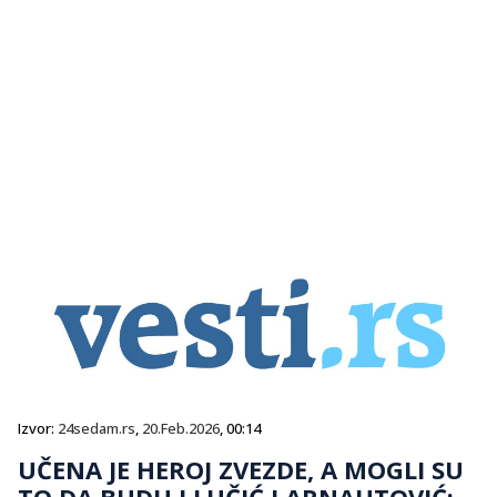
Izvor:
24sedam.rs
,
20.Feb.2026
, 00:14
UČENA JE HEROJ ZVEZDE, A MOGLI SU
TO DA BUDU I LUČIĆ I ARNAUTOVIĆ: