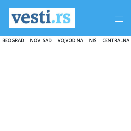
BEOGRAD
NOVI SAD
VOJVODINA
NIŠ
CENTRALNA 