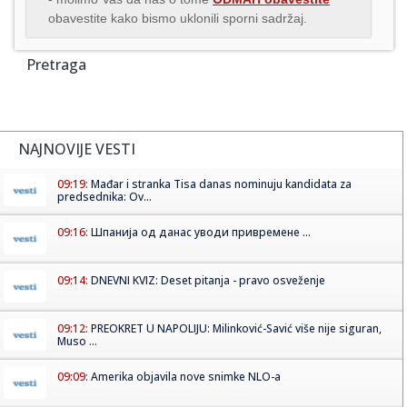
obavestite kako bismo uklonili sporni sadržaj.
Pretraga
NAJNOVIJE VESTI
09:19:
Mađar i stranka Tisa danas nominuju kandidata za
predsednika: Ov...
09:16:
Шпанија од данас уводи привремене ...
09:14:
DNEVNI KVIZ: Deset pitanja - pravo osveženje
09:12:
PREOKRET U NAPOLIJU: Milinković-Savić više nije siguran,
Muso ...
09:09:
Amerika objavila nove snimke NLO-a