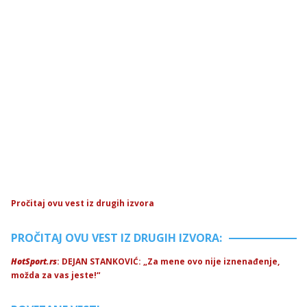
Pročitaj ovu vest iz drugih izvora
PROČITAJ OVU VEST IZ DRUGIH IZVORA:
HotSport.rs
: DEJAN STANKOVIĆ: „Za mene ovo nije iznenađenje,
možda za vas jeste!“