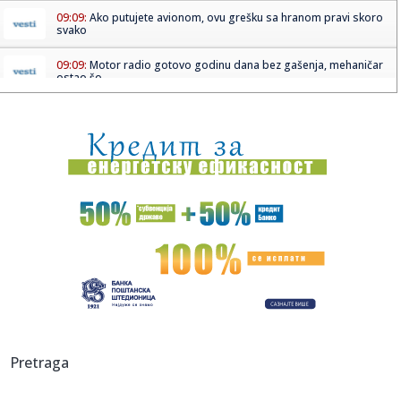
09:09:
Ako putujete avionom, ovu grešku sa hranom pravi skoro
svako
09:09:
Motor radio gotovo godinu dana bez gašenja, mehaničar
ostao šo...
09:09:
Tri znaka ulaze u period kada novac dolazi lakše nego ikad
09:08:
АМСС: На граничном прелазу ...
09:09:
Na Batrovcima se od jutros čeka oko četiri sata
09:08:
Rutina Šeltona
09:08:
AdmiralBet ABA liga ostala bez direktora: Milija Vojinović
iznen...
09:07:
Ukrajina menja pravila igre: Obećala da neće napadati
Pretraga
tankere s...
09:07:
Er Srbija širi mrežu letova: Iz Beograda do više od 100