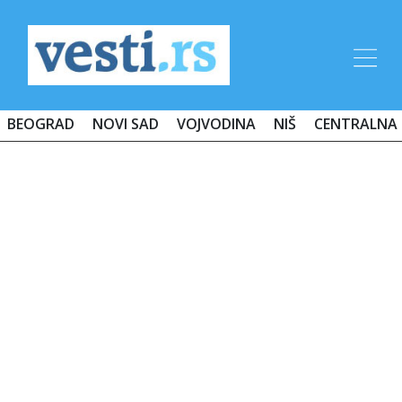
BEOGRAD
NOVI SAD
VOJVODINA
NIŠ
CENTRALNA 