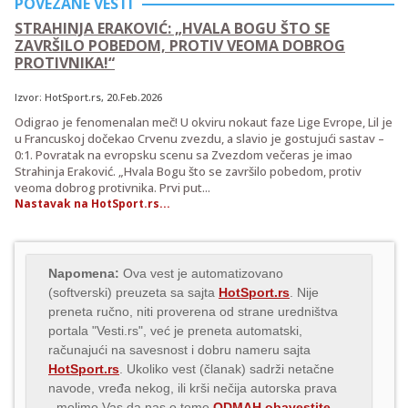
POVEZANE VESTI
STRAHINJA ERAKOVIĆ: „HVALA BOGU ŠTO SE
ZAVRŠILO POBEDOM, PROTIV VEOMA DOBROG
PROTIVNIKA!“
Izvor:
HotSport.rs
, 20.Feb.2026
Odigrao je fenomenalan meč! U okviru nokaut faze Lige Evrope, Lil je
u Francuskoj dočekao Crvenu zvezdu, a slavio je gostujući sastav –
0:1. Povratak na evropsku scenu sa Zvezdom večeras je imao
Strahinja Eraković. „Hvala Bogu što se završilo pobedom, protiv
veoma dobrog protivnika. Prvi put...
Nastavak na HotSport.rs...
Napomena:
Ova vest je automatizovano
(softverski) preuzeta sa sajta
HotSport.rs
. Nije
preneta ručno, niti proverena od strane uredništva
portala "Vesti.rs", već je preneta automatski,
računajući na savesnost i dobru nameru sajta
HotSport.rs
. Ukoliko vest (članak) sadrži netačne
navode, vređa nekog, ili krši nečija autorska prava
- molimo Vas da nas o tome
ODMAH obavestite