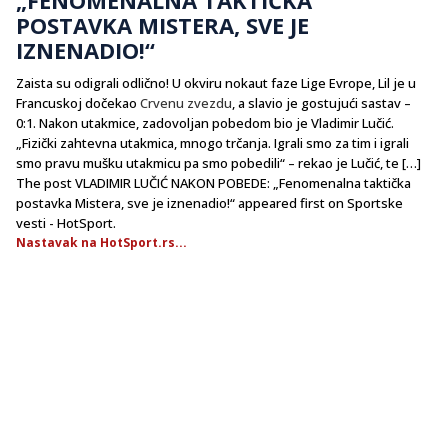
POSTAVKA MISTERA, SVE JE
IZNENADIO!“
Zaista su odigrali odlično! U okviru nokaut faze Lige Evrope, Lil je u
Francuskoj dočekao
Crvenu zvezdu
, a slavio je gostujući sastav –
0:1. Nakon utakmice, zadovoljan pobedom bio je Vladimir Lučić.
„Fizički zahtevna utakmica, mnogo trčanja. Igrali smo za tim i igrali
smo pravu mušku utakmicu pa smo pobedili“ – rekao je Lučić, te […]
The post VLADIMIR LUČIĆ NAKON POBEDE: „Fenomenalna taktička
postavka Mistera, sve je iznenadio!“ appeared first on Sportske
vesti - HotSport.
Nastavak na HotSport.rs...