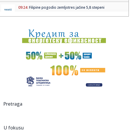
09:24:
Filipine pogodio zemljotres jačine 5,8 stepeni
09:23:
Brat Anđeline Džoli priznao da je gej: Oglasio se pismom
sa biv...
09:23:
KOSTOV NA IZLAZNIM VRATIMA: Velikan baš zagrizao za
Zvezdinog bi...
09:21:
Без воде Петроварадинска тврђава
09:20:
SRCE Vranje: Sport u istorijskoj krizi
09:19:
Bez vode Petrovardinska tvrđava
09:19:
Usporava rast cena nekretnina u Nemačkoj – evo gde su
Pretraga
stanovi...
09:19:
Španci stižu u pomoć Bugarskoj i Rumuniji
U fokusu