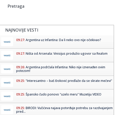
Pretraga
NAJNOVIJE VESTI
09:27:
Argentina uz Infantina: Da li neko ovo nije očekivao?
09:27:
Ništa od Arsenala: Vinisijus produžio ugovor sa Realom
09:26:
Argentina podržala Infantina: Niko nije iznenađen ovim
potezom!
09:25:
"Interesantno – baš Đoković predlaže da se skrate mečevi"
09:25:
Špansko čudo ponovo "uzelo meru" Muzetiju VIDEO
09:25:
BIRODI: Vučićeva najava potvrđuje potrebu za razdvajanjem
pred...