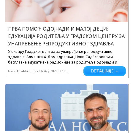
ПРВА ПОМОЋ ОДОЈЧАДИ И МАЛОЈ ДЕЦИ:
ЕДУКАЦИЈА РОДИТЕЉА У ГРАДСКОМ ЦЕНТРУ ЗА
УНАПРЕЂЕЊЕ РЕПРОДУКТИВНОГ ЗДРАВЉА
У оквиру Градског центра за унапређење репродуктивног
здравља, Алмашка 4, Дом здравља „Нови Сад” спроводи
бесплатне едукативне радионице за родитеље одојчади и
мале деце узраста до три године, на тему пружања прве
DETALJNIJE
Izvor:
GradskeInfo.rs
,
06.Avg.2026
, 17:06
>>
помоћи. Фото: Prts/aafp.org “Како реаговати у кризним
ситуацијама,...