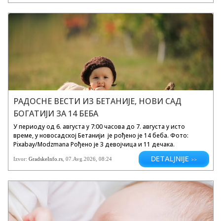
природних...
РАДОСНЕ ВЕСТИ ИЗ БЕТАНИЈЕ, НОВИ САД
БОГАТИЈИ ЗА 14 БЕБА
У периоду од 6. августа у 7:00 часова до 7. августа у исто
време, у новосадској Бетанији је рођено је 14 бебa. Фото:
Pixabay/Modzmana Рођено је 3 девојчица и 11 дечака.
Честитамо свим срећним родитељима! Прва помоћ одојчади
DETALJNIJE
Izvor:
GradskeInfo.rs
, 07.Avg.2026, 08:24
>>
и малој деци: Едукација...