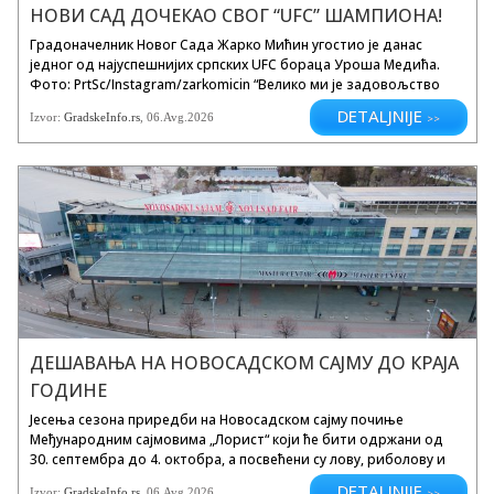
НОВИ САД ДОЧЕКАО СВОГ “UFC” ШАМПИОНА!
Градоначелник Новог Сада Жарко Мићин угостио је данас
једног од најуспешнијих српских UFC бораца Уроша Медића.
Фото: PrtSc/Instagram/zarkomicin “Велико ми је задовољство
што сам данас у Градској кући угостио нашег суграђанина
DETALJNIJE
Izvor:
GradskeInfo.rs
, 06.Avg.2026
>>
Уроша Медића, једног од најуспешнијих српских UFC бораца,
који...
ДЕШАВАЊА НА НОВОСАДСКОМ САЈМУ ДО КРАЈА
ГОДИНЕ
Јесења сезона приредби на Новосадском сајму почиње
Међународним сајмовима „Лорист“ који ће бити одржани од
30. септембра до 4. октобра, а посвећени су лову, риболову и
екологији. Фото: Градске инфо Догађаји ће окупити водеће
DETALJNIJE
Izvor:
GradskeInfo.rs
, 06.Avg.2026
>>