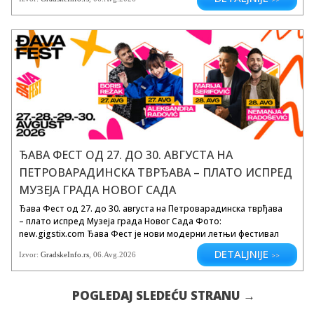
компаније, реномиране брендове, увознике, велике и...
ЂАВА ФЕСТ ОД 27. ДО 30. АВГУСТА НА
ПЕТРОВАРАДИНСКА ТВРЂАВА – ПЛАТО ИСПРЕД
МУЗЕЈА ГРАДА НОВОГ САДА
Ђава Фест од 27. до 30. августа на Петроварадинска тврђава
– плато испред Музеја града Новог Сада Фото:
new.gigstix.com Ђава Фест је нови модерни летњи фестивал
који спаја музику, гастрономију, дружење и различите облике
DETALJNIJE
Izvor:
GradskeInfo.rs
, 06.Avg.2026
>>
забаве на једној од најпрепознатљивијих локација у региону –
Петроварадинској...
POGLEDAJ SLEDEĆU STRANU →