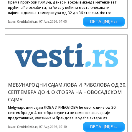
Према прогнози РХМЗ-а, данас и током викенда интензитет
врућина ће ослабити, па ће се у већини места очекивати
највиша дневна температура од 32 до 36 степени. Фото:
Градске инфо Ево шта нас очекује овог петка у Новом Саду:
DETALJNIJE
Izvor:
GradskeInfo.rs
,
07.Avg.2026
, 07:05
>>
Новосадски ноћни базар на Рибљој пијаци Фото: Трг
предузетништва Од...
МЕЂУНАРОДНИ САЈАМ ЛОВА И РИБОЛОВА ОД 30.
СЕПТЕМБРА ДО 4. ОКТОБРА НА НОВОСАДСКОМ
САЈМУ
Међународни сајам ЛОВА И РИБОЛОВА ће ово године од 30.
септембра до 4. октобра окупити не само све значајније
представнике, увознике и брендове, водеће актере из
индустрије, већ и заједницу ентузијаста који деле страст
DETALJNIJE
Izvor:
GradskeInfo.rs
, 07.Avg.2026, 07:40
>>
према природи, активном боравку на отвореном и очувању