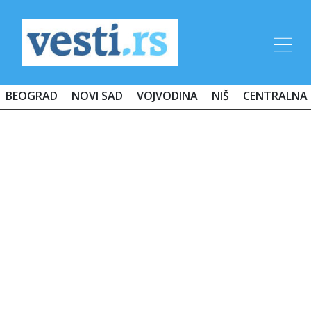
BEOGRAD
NOVI SAD
VOJVODINA
NIŠ
CENTRALNA 