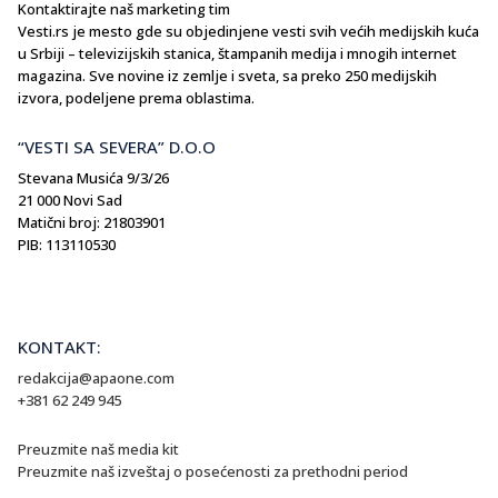
Kontaktirajte naš marketing tim
Vesti.rs je mesto gde su objedinjene vesti svih većih medijskih kuća
u Srbiji – televizijskih stanica, štampanih medija i mnogih internet
magazina. Sve novine iz zemlje i sveta, sa preko 250 medijskih
izvora, podeljene prema oblastima.
“VESTI SA SEVERA” D.O.O
Stevana Musića 9/3/26
21 000 Novi Sad
Matični broj: 21803901
PIB: 113110530
KONTAKT:
redakcija@apaone.com
+381 62 249 945
Preuzmite naš media kit
Preuzmite naš izveštaj o posećenosti za prethodni period