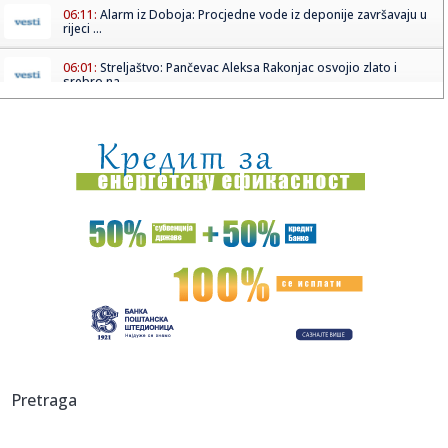
06:11:
Alarm iz Doboja: Procjedne vode iz deponije završavaju u
rijeci ...
06:01:
Streljaštvo: Pančevac Aleksa Rakonjac osvojio zlato i
srebro na...
05:05:
Рецепт дана: Паста са фета сиром и ...
01:21:
Mercedes-AMG GT 53 4-Door Coupe
00:44:
Dogodilo se na današnji datum, 7. avgust
00:44:
Zvezda nastavlja tradiciju, opet časti najmlađe navijače
(FOTO...
00:34:
Nissan Qashqai e-Power prešao 1980 km s jednim
rezervoarom goriv...
00:29:
Evropa gori! Još jedan toplotni talas, cela Italija pod
Pretraga
crvenim ...
00:16:
Zelenski smenio ambasadore u još četiri države