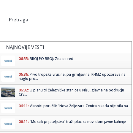
Pretraga
NAJNOVIJE VESTI
06:55:
BROJ PO BROJ: Zna se red
06:36:
Prvo tropske vrućine, pa grmljavina: RHMZ upozorava na
naglu pro...
06:32:
U planu tri železničke stanice u Nišu, glavna na području
Crv...
06:11:
Vlasnici poručili: "Nova Željezara Zenica nikada nije bila na
...
06:11:
"Mozaik prijateljstva" traži plac za novi dom javne kuhinje