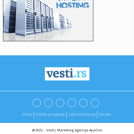
23:47:
Škoda Peaq u serijskoj proizvodnji
23:44:
"Mesi bi bio Pikaso" VIDEO
23:41:
Marinović nakon pobjede: Zaslužili smo još koji gol, ali
svaka...
23:41:
Može li ljetna avantura ipak nekako prerasti u ozbiljnu
vezu?
23:38:
Partizan demolirao Tobol, Ilić konačno zadovoljan: Na
momente j...
23:36:
U Minhenu krenula serijska proizvodnja potpuno
električnog BMW-a...
23:35:
Otkriveni detalji pucnjave na američki konzulat; Iza svega
stoji...
Arhiva
Politika privatnosti
Uslovi korišćenja
Kontakt
23:34:
PRE PAR MESECI SANJALI TITULU, SADA IH SVI DEMOLIRAJU:
Benfika si...
@2022. -
Vesti
|
Marketing agencija
ApaOne
23:33:
Težak udes žene iz BiH: Bmw-om se „zakucala“ u zid, na nju