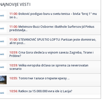
NAJNOVIJE VESTI
11:00:
Đoković podigao buru u svetu tenisa – bivša "broj 1" mu
se o...
11:00:
Melvinsov Buzz Osborne i Butthole Surfersov Jd Pinkus
predstavlja...
11:00:
STEVANOVIĆ SPUSTIO LOPTU: Partizan jeste dominirao,
ali tri pozi...
10:59:
Crna Gora sledeća u vojnom savezu Zagreba, Tirane i
Prištine?
10:59:
Velika evropska država se sprema za neverovatan
scenario
10:55:
Топлотни таласи открили кризу ...
10:56:
Ratkov za 15.000.000 evra ide iz Lacija?
10:55:
Kako uredan magacin može ubrzati svakodnevno
poslovanje?