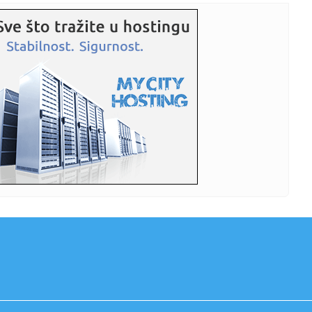
10:38:
Ko snima "nepropisne" po Novom Sadu: "NS Patrol",
"Scan car" - ev...
10:37:
ŠOK NA RTS-U TOKOM MEČA PARTIZANA: Jedna reč
komentatora izazv...
10:35:
Познајете особу која је све ...
10:36:
Vlahović nije nervozan – tvrde Italijani
10:31:
Део Сремских Карловаца данас без ...
10:33:
Potvrđeno: Stiže novi Audi Q8, poznati i prvi detalji
10:33:
U Nemačkoj cene nekretnina stagniraju od početka
godine
10:31:
Tzv. kosovska policija privela tri pripadnika MUP-a Srbije
10:31:
Vozite se bilo gde po svetu koristeći prave mape VIDEO