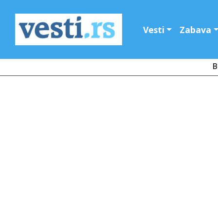
Vesti
Zabava
B