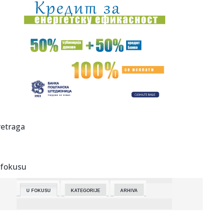
10:55:
Paklen doček za srbomrsca u Moskvi: Navijači skandirali
"Kosovo...
10:50:
МОЛ снажно повећао профит: Више ...
10:52:
Agencija za bezbednost saobraćaja uputila apel
roditeljima: Elek...
10:49:
Novi Estée Lauder parfem mogao bi da postane
najpoželjniji miri...
10:46:
Vrhovni vođa Irana u kritičnom stanju? "Ne bi nas
retraga
iznenadilo da...
10:42:
Покушевски код Томовића – српски ...
 fokusu
10:43:
Aleksej Pokuševski ima novi klub
U FOKUSU
KATEGORIJE
ARHIVA
10:38:
Sombor: „Severtrans“ izmenio red vožnje do kraja avgusta