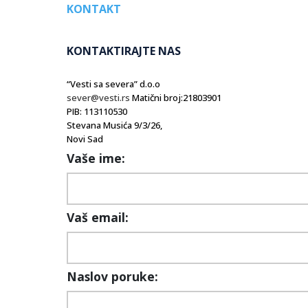
KONTAKT
KONTAKTIRAJTE NAS
“Vesti sa severa” d.o.o
sever@vesti.rs
Matični broj:21803901
PIB: 113110530
Stevana Musića 9/3/26,
Novi Sad
Vaše ime:
Vaš email:
Naslov poruke: