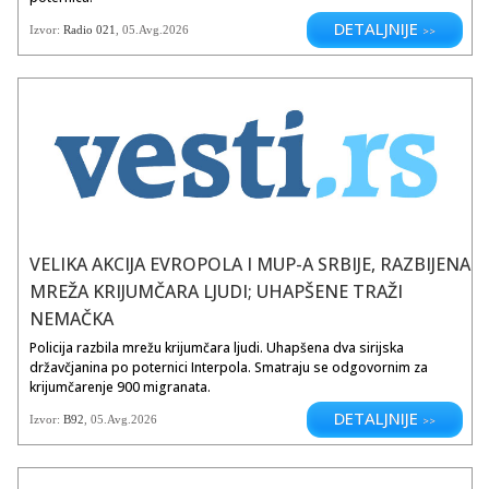
važnosti i pogoduje razvoju
DETALJNIJE
gospodarskih grana vezanih uz
Izvor:
Radio 021
, 05.Avg.2026
>>
more.
VELIKA AKCIJA EVROPOLA I MUP-A SRBIJE, RAZBIJENA
MREŽA KRIJUMČARA LJUDI; UHAPŠENE TRAŽI
NEMAČKA
Policija razbila mrežu krijumčara ljudi. Uhapšena dva sirijska
državčjanina po poternici Interpola. Smatraju se odgovornim za
krijumčarenje 900 migranata.
DETALJNIJE
Izvor:
B92
, 05.Avg.2026
>>