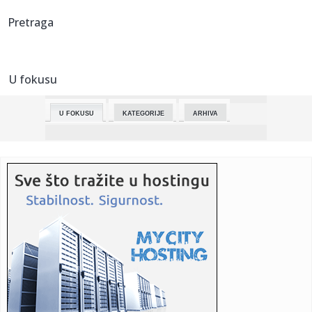
23:00:
Vučić kaže da će poštovati zakon “iako je glup”
Pretraga
22:58:
FIFA im uplatila novac, oni odbijaju da podrže Infantina
U fokusu
22:58:
Stanković: Emisija Kvadratura kruga je zaštićena kao moje
auto...
U FOKUSU
KATEGORIJE
ARHIVA
22:56:
Kalibaf poručio Trampu: "Vaša teatralna diplomatija je
propala"
22:52:
Rekordne temperature mijenjaju život širom Evrope: Požari,
su...
22:51:
Najavljen električni Ford Fathom
22:50:
Nizak nivo Dunava otkrio most rimskog cara Konstantina!
Priroda p...
22:49:
Štab za vanredne situacije: U većem delu Srbije nema
restrikcij...
22:46:
Nazire se katastrofa; Kijev kriv za sve? FOTO/VIDEO