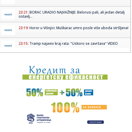
23:21:
BORAC URADIO NAJVAŽNIJE: Belorusi pali, ali jedan detalj
ostavlj...
23:19:
Horor u Višnjici: Muškarac umro posle više uboda stršljena!
23:15:
Tramp najavio kraj rata: "Uskoro se završava" VIDEO
23:15:
MVP finala Evrokupa stigao u Aris – Spanulis dobio veliko
poja...
23:13:
PARTIZAN RAZBIO TOBOL I OTVORIO VRATA PLEJ-OFA:
Humskom odjekival...
23:12:
Dunav testira energetsku stabilnost regiona
23:11:
Saša Ilić se obraća posle meča sa Tobolom
23:02:
Minimalac dominantne Rijeke, šok za Škendiju na Ostrvu