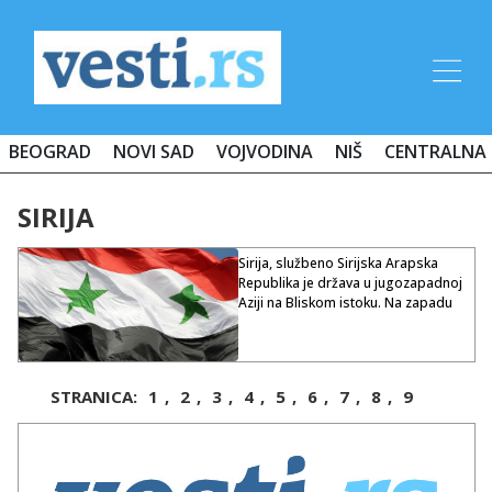
BEOGRAD
NOVI SAD
VOJVODINA
NIŠ
CENTRALNA 
SIRIJA
Sirija, službeno Sirijska Arapska
Republika je država u jugozapadnoj
Aziji na Bliskom istoku. Na zapadu
180 km dugom obalom izlazi na
istočno Sredozemlje, a graniči na
sjeveru s Turskom, na istoku s
Irakom, na jugu s Jordanom, na
STRANICA:
1
,
2
,
3
,
4
,
5
,
6
,
7
,
8
,
9
jugozapadu s Izraelom te na
zapadu s Libanonom.
Zemlja se sastoji od nekoliko
regija: uske obalne nizine,