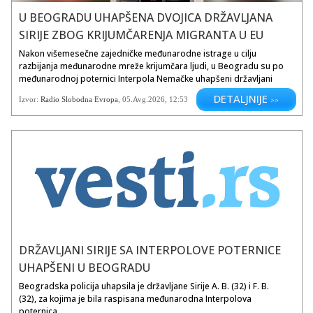
se Golanska visoravan koja je
U BEOGRADU UHAPŠENA DVOJICA DRŽAVLJANA
trenutno pod Izraelom. Većinu
južnog dijela Sirije zauzima Sirijska
SIRIJE ZBOG KRIJUMČARENJA MIGRANTA U EU
pustinja koja je praktički prostrana
Nakon višemesečne zajedničke međunarodne istrage u cilju
visoravan. Ostatak zemlje nalazi se
razbijanja međunarodne mreže krijumčara ljudi, u Beogradu su po
na izdignutom platou (nižem od
međunarodnoj poternici Interpola Nemačke uhapšeni državljani
Sirijske pustinje) koji je u većem
Sirije A. B. (1994) i F. B. (1994).Ministarstvo unutrašnjih poslova...
dijelu dio zaravnjenog prostora
DETALJNIJE
Izvor:
Radio Slobodna Evropa
,
05.Avg.2026
, 12:53
>>
zvanog Al Jazirah. Na platou se
nalazi i najveće sirijsko jezero al-
Asad na najvećoj sirijskoj rijeci
Eufratu, te drugo po veličini jezero
Nuzayzah.
Eufrat je najvažnija i najveća rijeka u
Siriji. Nije plovna, ali je njeno
značenje veliko zbog natapanja.
Ona je osnova Sirijske
poljoprivrede. Osim Eufrata važne
su tekućice Orontes i Khabur.
DRŽAVLJANI SIRIJE SA INTERPOLOVE POTERNICE
UHAPŠENI U BEOGRADU
Najvažniji grad na sirijskoj obali je
Latakija (Al-Ladiqiyah). To je i
Beogradska policija uhapsila je državljane Sirije A. B. (32) i F. B.
najveća luka. Izlaz na Sredozemno
(32), za kojima je bila raspisana međunarodna Interpolova
more daje Siriji na geostrateškoj
poternica.