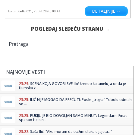
DETALJNIJE
Izvor:
Radio 021
,
25.Jul.2026
, 09:41
>>
POGLEDAJ SLEDEĆU STRANU →
Pretraga
NAJNOVIJE VESTI
23:29:
SCENA KOJA GOVORI SVE: Ilić krenuo ka tunelu, a onda je
Humska z...
23:25:
ILIĆ NIJE MOGAO DA PREĆUTI: Posle „trojke“ Tobolu odmah
se ...
23:25:
PUKIJU JE BIO DOVOLJAN SAMO MINUT: Legendarni Finac
spasao Helsin...
23:22:
Saša Ilić: "Ako moram da tražim dlaku u jajetu..."