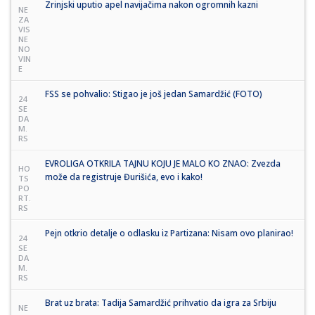
Zrinjski uputio apel navijačima nakon ogromnih kazni
NE
ZA
VIS
NE
NO
VIN
E
FSS se pohvalio: Stigao je još jedan Samardžić (FOTO)
24
SE
DA
M.
RS
EVROLIGA OTKRILA TAJNU KOJU JE MALO KO ZNAO: Zvezda
HO
može da registruje Đurišića, evo i kako!
TS
PO
RT.
RS
Pejn otkrio detalje o odlasku iz Partizana: Nisam ovo planirao!
24
SE
DA
M.
RS
Brat uz brata: Tadija Samardžić prihvatio da igra za Srbiju
NE