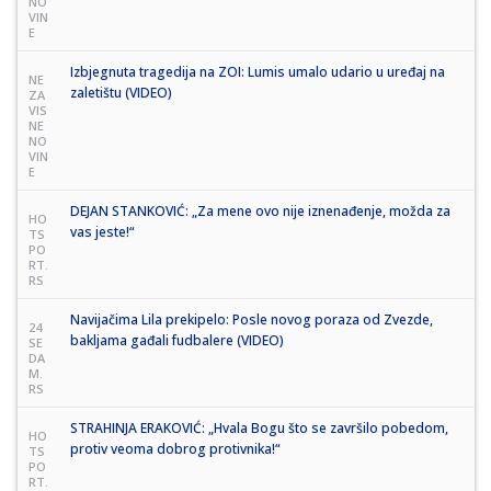
NO
VIN
E
Izbjegnuta tragedija na ZOI: Lumis umalo udario u uređaj na
NE
zaletištu (VIDEO)
ZA
VIS
NE
NO
VIN
E
DEJAN STANKOVIĆ: „Za mene ovo nije iznenađenje, možda za
HO
vas jeste!“
TS
PO
RT.
RS
Navijačima Lila prekipelo: Posle novog poraza od Zvezde,
24
bakljama gađali fudbalere (VIDEO)
SE
DA
M.
RS
STRAHINJA ERAKOVIĆ: „Hvala Bogu što se završilo pobedom,
HO
protiv veoma dobrog protivnika!“
TS
PO
RT.