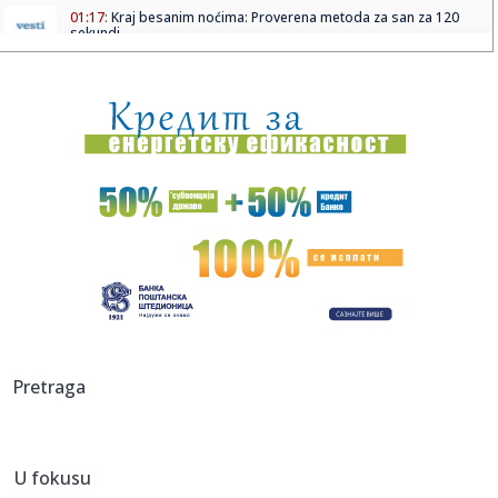
01:17:
Kraj besanim noćima: Proverena metoda za san za 120
sekundi
00:51:
Penjaroja nema opravdanja za blamažu: Naš roster nije
idealan, ...
00:50:
Honda, Nissan i Mitsubishi i dalje pregovaraju o saradnji
00:45:
Drama u predgrađu! Odbegla svinja zavela red po ulici –
evo ka...
00:43:
Ljuba Perućica: Supruga mi je podrška za svaku moju
ludost
00:43:
„SUTRA PROTIV NAJBOLJE EKIPE NA TURNIRU“: Trener Mege
otkrio ...
00:39:
Hitan apel: Oglasilo se Ministarstvo spoljnih poslova Srbije
Pretraga
00:38:
Mega demolirala Partizan: Pogledajte najzanimljivije detalje
iz ...
U fokusu
00:33:
AU, KAKAV ŠOK: Partizan nije doživeo ovo punih 12 godina!