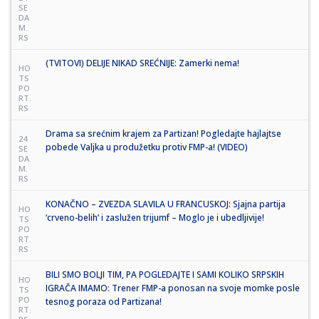
SE
DA
M.
RS
(TVITOVI) DELIJE NIKAD SREĆNIJE: Zamerki nema!
HO
TS
PO
RT.
RS
Drama sa srećnim krajem za Partizan! Pogledajte hajlajtse
24
pobede Valjka u produžetku protiv FMP-a! (VIDEO)
SE
DA
M.
RS
KONAČNO – ZVEZDA SLAVILA U FRANCUSKOJ: Sjajna partija
HO
‘crveno-belih’ i zaslužen trijumf – Moglo je i ubedljivije!
TS
PO
RT.
RS
BILI SMO BOLJI TIM, PA POGLEDAJTE I SAMI KOLIKO SRPSKIH
HO
IGRAČA IMAMO: Trener FMP-a ponosan na svoje momke posle
TS
PO
tesnog poraza od Partizana!
RT.