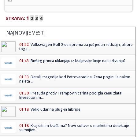
RS
STRANA:
1
2
3
4
NAJNOVIJE VESTI
01:52:
Volkswagen Golf 8 se sprema za još jedan redizajn, ali pre
toga ...
01:43:
Bivšeg princa uklanjaju iz kraljevske linije nasleđivanja?
01:33:
Detalji tragedije kod Petrovaradina: Žena poginula nakon
naleta ...
01:30:
Presuda protiv Trampovih carina podigla cenu zlata:
Investitori m...
01:18:
Veliki udar na plug-in hibride
01:18:
Kraj sitnim krađama? Novi softver u marketima detektuje
sumnjive...