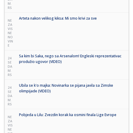
M.
RS
Arteta nakon velikog kiksa: Mi smo krivi za sve
NE
ZA
VIS
NE
NO
VIN
E
Sa kim bi Saka, nego sa Arsenalom! Engleski reprezentativac
24
produžio ugovor (VIDEO)
SE
DA
M.
RS
Ubila se k'o majka: Novinarka se pijana javila sa Zimske
24
olimpijade (VIDEO)
SE
DA
M.
RS
Pobjeda u Lilu: Zvezdin korak ka osmini finala Lige Evrope
NE
ZA
VIS
NE