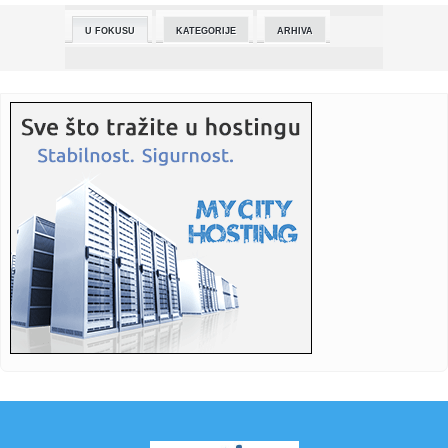
U FOKUSU
KATEGORIJE
ARHIVA
00:33:
(PAPARACO) Lina Bumbar "razbila kasu" u beogradskom
tržnom centr...
00:31:
Avdalović ponosan na svoje igrače: Odigrali smo
disciplinovano ...
00:28:
MSP pozvalo građane Srbije da što pre napuste Iran zbog
poveća...
00:28:
Haos u kafiću u Smederevu: Maloletnici pretukli vršnjake,
ima p...
00:26:
BRNOVIĆ PORUČIO PRED DERBI: „Partizan ima šansu, neka
mladi ...
00:23:
NASA šalje prvu ljudsku posadu oko Mjeseca nakon 50
godina (VIDE...
00:22:
Šamar od Mege dugo će se pamtiti: Partizanu se ovo nije
desilo ...
00:18:
Sukobi između policije i demonstranata na protestima u
Albaniji