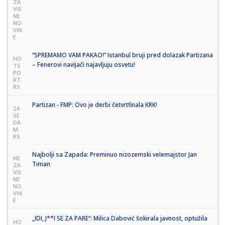
ZA
VIS
NE
NO
VIN
E
“SPREMAMO VAM PAKAO!” Istanbul bruji pred dolazak Partizana
HO
– Fenerovi navijači najavljuju osvetu!
TS
PO
RT.
RS
Partizan - FMP: Ovo je derbi četvrtfinala KRK!
24
SE
DA
M.
RS
Najbolji sa Zapada: Preminuo nizozemski velemajstor Jan
NE
Timan
ZA
VIS
NE
NO
VIN
E
„IDI, J**I SE ZA PARE“: Milica Dabović šokirala javnost, optužila
HO