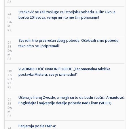
RS
Stanković ne želi zasluge za istorijsku pobedu u Lilu: Ovo je
24
borba 20 lavova, veruju mi i to me čini ponosnim!
SE
DA
M.
RS
Zvezdin trio presrećan zbog pobede: Očekivali smo pobedu,
24
tako smo se i pripremali
SE
DA
M.
RS
VLADIMIR LUČIĆ NAKON POBEDE: „Fenomenalna taktička
HO
postavka Mistera, sve je iznenadio!“
TS
PO
RT.
RS
Učena je heroj Zvezde, a mogli su to da budu i Lučić i Arnautović:
24
Pogledajte i najvažnije detalje pobede nad Lilom (VIDEO)
SE
DA
M.
RS
Penjaroja posle FMP-a:
24