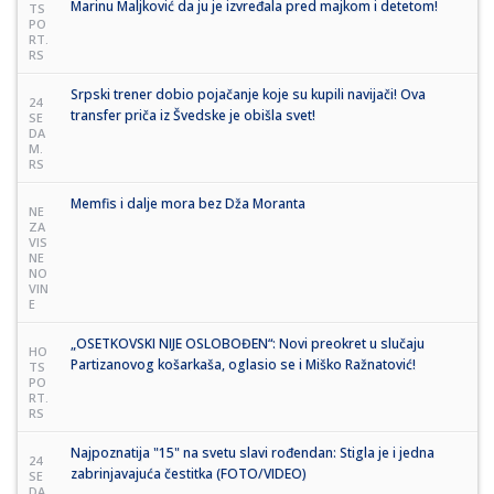
Marinu Maljković da ju je izvređala pred majkom i detetom!
TS
PO
RT.
RS
Srpski trener dobio pojačanje koje su kupili navijači! Ova
24
transfer priča iz Švedske je obišla svet!
SE
DA
M.
RS
Memfis i dalje mora bez Dža Moranta
NE
ZA
VIS
NE
NO
VIN
E
„OSETKOVSKI NIJE OSLOBOĐEN“: Novi preokret u slučaju
HO
Partizanovog košarkaša, oglasio se i Miško Ražnatović!
TS
PO
RT.
RS
Najpoznatija "15" na svetu slavi rođendan: Stigla je i jedna
24
zabrinjavajuća čestitka (FOTO/VIDEO)
SE
DA