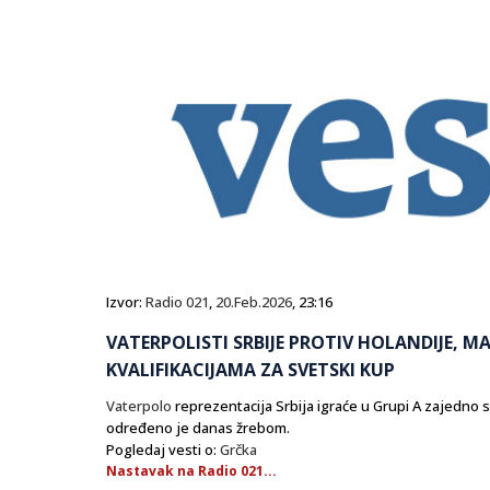
Izvor:
Radio 021
,
20.Feb.2026
, 23:16
VATERPOLISTI SRBIJE PROTIV HOLANDIJE, MA
KVALIFIKACIJAMA ZA SVETSKI KUP
Vaterpolo
reprezentacija Srbija igraće u Grupi A zajedno 
određeno je danas žrebom.
Pogledaj vesti o:
Grčka
Nastavak na Radio 021...