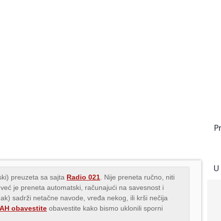
P
U
ki) preuzeta sa sajta
Radio 021
. Nije preneta ručno, niti
 već je preneta automatski, računajući na savesnost i
nak) sadrži netačne navode, vređa nekog, ili krši nečija
H obavestite
obavestite kako bismo uklonili sporni