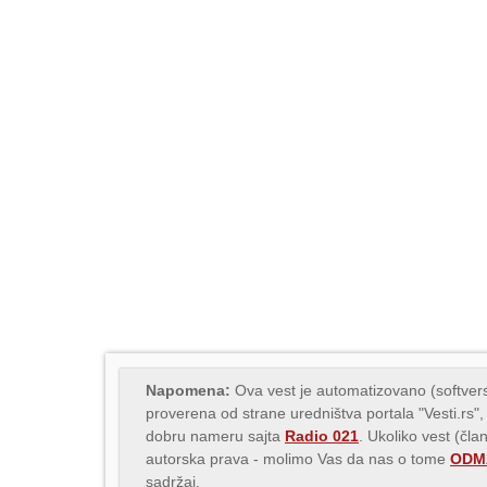
Napomena:
Ova vest je automatizovano (softvers
proverena od strane uredništva portala "Vesti.rs",
dobru nameru sajta
Radio 021
. Ukoliko vest (čla
autorska prava - molimo Vas da nas o tome
ODMA
sadržaj.