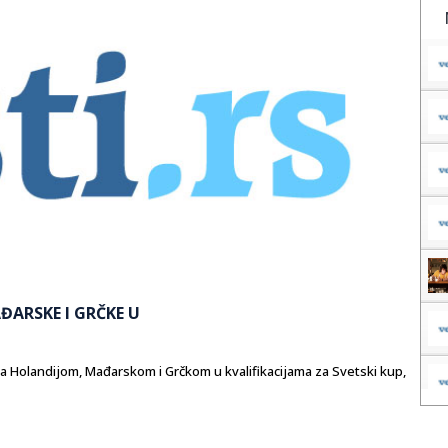
ĐARSKE I GRČKE U
sa Holandijom, Mađarskom i Grčkom u kvalifikacijama za Svetski kup,