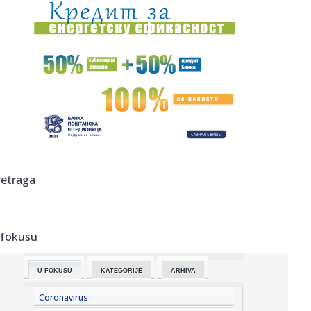
17:52:
Rasim Ljajić otkrio pozadinu haosa u Partizanu: Jedan
čovek se ...
17:50:
Optužnica protiv 20 osoba za ratne zločine u Đakovici,
među n...
17:47:
Snažan pljusak se sručio na Beograd; Oglasio se RHMZ – i
ovi ...
17:45:
Stranka Istina predlaže pravo na bolovanje radi nege
kućnih lju...
17:45:
More kod Italije toplije nego ikad: Ligursko more prešlo 30
retraga
step...
17:44:
Vučić: Izbori mogu biti raspisani u narednim danima ili
nedelja...
 fokusu
17:43:
Ratovi, nafta i El Ninjo stvaraju "savršenu oluju" za cijene
hra...
U FOKUSU
KATEGORIJE
ARHIVA
17:42:
Zalužni ponovo udara na Zelenskog: Ukrajina je iskoristila
sve o...
Coronavirus