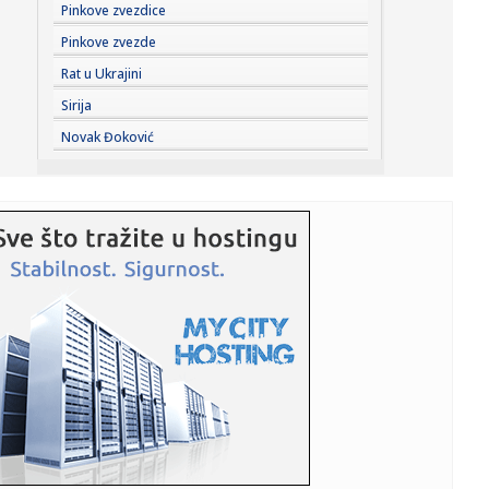
17:42:
Sombor: Sombor prvi dostigao 40 stepeni
Pinkove zvezdice
Pinkove zvezde
17:40:
KOSTIĆ SE VRATIO U HOLANDIJU: Srpski reprezentativac
Rat u Ukrajini
potpisao za...
Sirija
17:40:
Forlan postao selektor dvostrukog šampiona sveta
Novak Đoković
17:38:
Zvezdin bratski klub doveo Albanca! Navijači spremaju
pakao upra...
17:35:
Vozili pijani po Novom Sadu: Policija zadržala dvojicu
vozača
17:34:
Kongo zabranio izvoz važnih ruda: Skočile cene na berzi
metala
17:31:
Kineski izvoz nastavio rast u julu
17:28:
Stariji muškarac preminuo na bazenu na Košutnjaku
17:26:
Zvanično: Filip Kostić ima novi klub FOTO