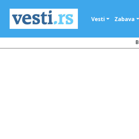
Vesti
Zabava
B