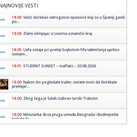
NAJNOVIJE VESTI
18:06:
Vučić dočekao vatrogasce-spasioce koji su u Španiji gasili
po...
18:06:
Zlatni olimpijac iz Livorna ozvaničio kraj
18:05:
Uefa ostaje pri pretnji bojkotom Fifa takmičenja uprkos
izvinjen...
18:01:
STUDENT SUNSET – maPlatz – 20.08.2026
18:00:
Nakon što pogledate trailer, nećete moći da dočekate
premijer...
18:00:
Zbog čega je Salah izabrao turski Trabzon
18:00:
Ministarka: Brza pruga između Beograda i Budimpešte
trebalo bi ...
18:00:
Beat (Belew, Levin, Vai, Bozzio) najavili turneju u jesen
2026. g...