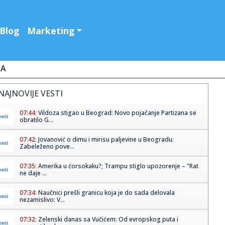
Blog
Marketing
JA
NAJNOVIJE VESTI
07:44:
Vildoza stigao u Beograd: Novo pojačanje Partizana se
obratilo G...
07:42:
Jovanović o dimu i mirisu paljevine u Beogradu:
Zabeleženo pove...
07:35:
Amerika u ćorsokaku?; Trampu stiglo upozorenje – "Rat
ne daje ...
07:34:
Naučnici prešli granicu koja je do sada delovala
nezamislivo: V...
07:32:
Zelenski danas sa Vučićem: Od evropskog puta i