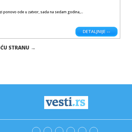
ozi ponovo ode u zatvor, sada na sedam godina,...
DETALJNIJE
>>
EĆU STRANU →