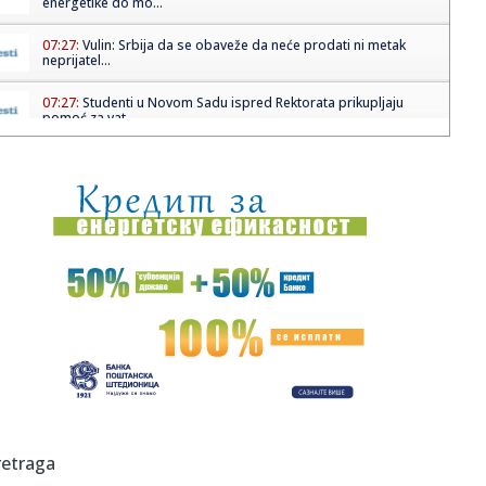
energetike do mo...
07:27:
Vulin: Srbija da se obaveže da neće prodati ni metak
neprijatel...
07:27:
Studenti u Novom Sadu ispred Rektorata prikupljaju
pomoć za vat...
07:26:
Burnu noć u Beogradu obeležila tri udesa: Četvoro lakše
povre...
07:24:
Pokvarila se klima u iznajmljenom stanu: Ko plaća
majstora, a ka...
07:22:
Vrućina ne popušta: Srbija sledeće nedelje na udaru
temperatur...
07:22:
Cirkus se nastavlja: UEFA isplatila bivšu ljubavnicu Đanija
Inf...
07:15:
Policija prijavila učenike iz Mrkonjić Grada Tužilaštvu u
Ban...
07:15:
Već počelo bildovanje nacionalnih mišića pred izbore
retraga
2026.