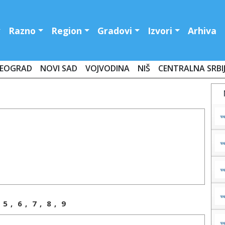
Razno
Region
Gradovi
Izvori
Arhiva
EOGRAD
NOVI SAD
VOJVODINA
NIŠ
CENTRALNA SRBI
oj Africi na južnoj mediteranskoj obali.
 velike zemlje čine suva pustinja sa predelima u kojima na padne
odina. Prostrane peščane pustinje sa dinama, smenjuju kamenite i
e. Od priobalne nizije, pejzaž se uzdiže prema jugu. Na najjužnijem
a Čadom, se nalaze planine Tibesti sa preko 2000 metara visine. Samo
mediteransku klimu, Tripoli na zapadu, i Bengazi na istoku
e Libije. Tipične mediteranske biljke i životinjski svet, preovlađuju u
5
,
6
,
7
,
8
,
9
je karakteriše prava pustinjska klima, sa velikim temperaturnim
dine.