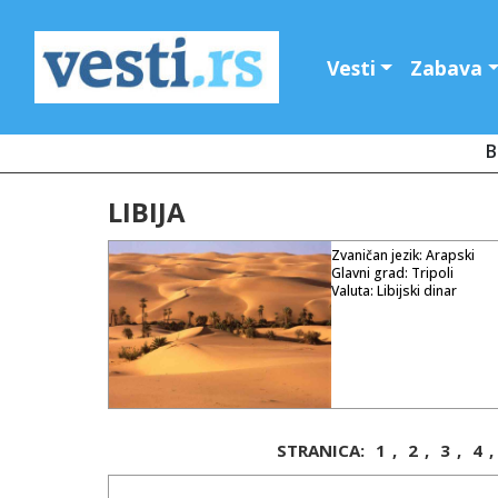
Vesti
Zabava
B
LIBIJA
Zvaničan jezik: Arapski
Glavni grad: Tripoli
Valuta: Libijski dinar
Libija je smeštena u Severn
Skoro devedeset odsto ove
kap kiše tokom desetina g
šljunkovite pustinje Sahar
delu zemlje, na granici s
priobalna područja imaju 
predstavljaju pravo središt
STRANICA:
1
,
2
,
3
,
4
,
ovoj oblasti. Ostatak zeml
razlikama u toku dana i go