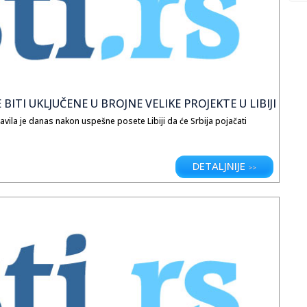
adne Libije prekrivena je peščanim dinama koje zauzimaju površinu
inji postoji oko dvadeset jezera okruženih palmama i vegetacijom,
ju kao anomalija u oštrom pustinjskom okruženju.
ITI UKLJUČENE U BROJNE VELIKE PROJEKTE U LIBIJI
javila je danas nakon uspešne posete Libiji da će Srbija pojačati
DETALJNIJE
>>