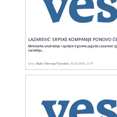
more, suva regija jugozap
od oko 58.000 km2, u pust
prelepe oaze koje izgleda
LAZAREVIĆ: SRPSKE KOMPANIJE PONOVO ĆE B
Ministarka unutrašnje i spoljne trgovine Jagoda Lazarević iz
saradnju...
Izvor:
Radio Televizija Vojvodine
,
03.Jul.2026
, 11:47