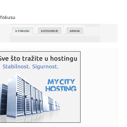
07:13:
Kolumbija dobila novog predsednika: Inauguracija uz
11.000 vojnik...
 fokusu
07:12:
Požar uništio prostorije i dokumentaciju ekološkog
udruženja ...
U FOKUSU
KATEGORIJE
ARHIVA
07:09:
Susret Vučića i Zelenskog: Ovo je program posete, evo
šta će ...
07:05:
Други августовски викенд стиже у ...
07:06:
Nizak vodostaj Dunava kod Budimpešte otkrio ostatke
nemačkih vo...
07:02:
Audi je u poslednjem trenutku odustao od kontroverznih
ručki na ...
07:00:
Barselona otkazala meč, dobro se zna zbog čega (FOTO)
07:00:
Američko-iranski rat i “slabosti” nosača aviona
06:50:
BROJ PO BROJ: Samo polako