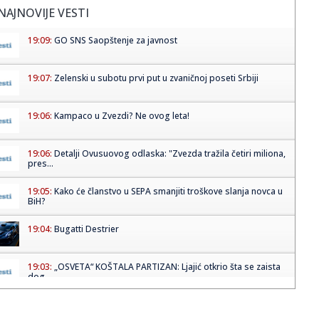
NAJNOVIJE VESTI
19:09:
GO SNS Saopštenje za javnost
19:07:
Zelenski u subotu prvi put u zvaničnoj poseti Srbiji
19:06:
Kampaco u Zvezdi? Ne ovog leta!
19:06:
Detalji Ovusuovog odlaska: "Zvezda tražila četiri miliona,
pres...
19:05:
Kako će članstvo u SEPA smanjiti troškove slanja novca u
BiH?
19:04:
Bugatti Destrier
19:03:
„OSVETA“ KOŠTALA PARTIZAN: Ljajić otkrio šta se zaista
dog...
19:02:
Strelci Tea Mikec i Uroš Gajić osvojili bronze na EP U23 u
Vroc...