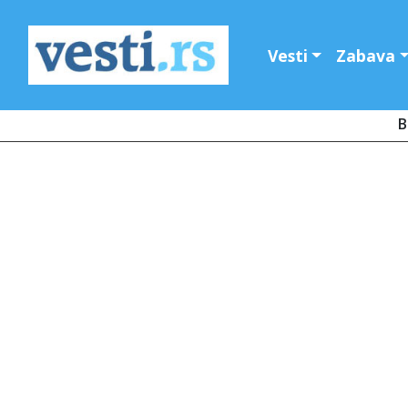
Vesti
Zabava
B