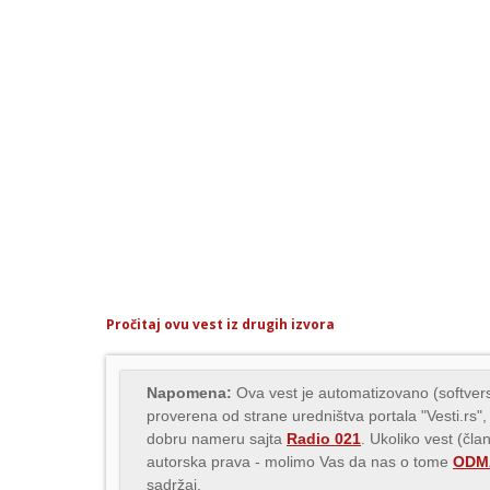
Pročitaj ovu vest iz drugih izvora
Napomena:
Ova vest je automatizovano (softvers
proverena od strane uredništva portala "Vesti.rs",
dobru nameru sajta
Radio 021
. Ukoliko vest (čla
autorska prava - molimo Vas da nas o tome
ODMA
sadržaj.