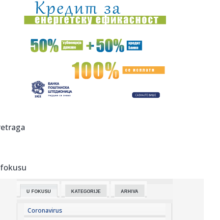
19:00:
OKRUGLI STO „VASPITANjE DANAS – RADNA KULTURA
SUTRA: Da li pe...
19:00:
Vlast sada izdvaja finansijsku podršku za domaće
proizvode
18:59:
Dačić: Vatrogasci-spasioci su ponos cele Srbije
18:57:
Pavlović: Pruga će biti bezbednija, pitanje obilaznice
ispoliti...
18:57:
Sloboda krenula s pripremama: Povratak u Premijer ligu
retraga
glavni cil...
18:57:
Dara Bubamara oštro odgovorila Cakani: "Fanovi mi kažu -
neka t...
 fokusu
18:57:
Muslera pred premijeru na "Grbavici": Pozivam navijače na
strplj...
U FOKUSU
KATEGORIJE
ARHIVA
18:57:
Zaboravite peglu: Trik za odeću tokom vrućina
Coronavirus