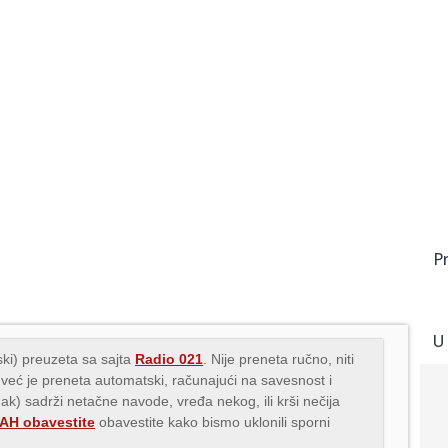
P
U
ki) preuzeta sa sajta
Radio 021
. Nije preneta ručno, niti
 već je preneta automatski, računajući na savesnost i
nak) sadrži netačne navode, vređa nekog, ili krši nečija
H obavestite
obavestite kako bismo uklonili sporni