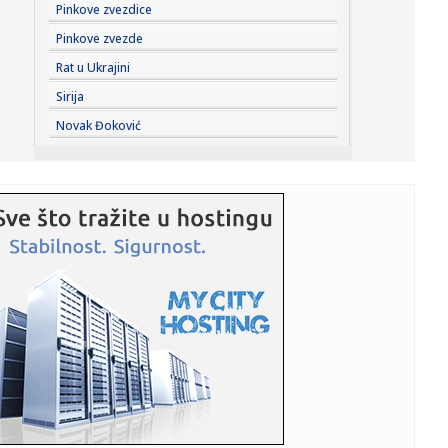
18:56:
Srpski kardiolog o simptomima toplotnog udara: Jedan
Pinkove zvezdice
nikako ne bi...
Pinkove zvezde
18:56:
Ne bacajte ovu tečnost: Sačuvajte za cvijeće, bujaće kao
Rat u Ukrajini
nika...
Sirija
18:56:
Vučić: "U gašenje požara u Deliblatskoj peščari biće uklju...
Novak Đoković
18:56:
Barselona dela brzinom svetlosti – sa Rodrijem je sve
dogovoren...
18:56:
I Vojska Srbije biće angažovana na gašenju požara u
Deliblats...
18:52:
Omiljena meta ukrajinskih napada: Pad giganta zadao bi
Rusiji zas...
18:49:
Trebinjski vatrogasci obuzdali požar: Asfaltna baza više
nije u...
18:49:
Psiholozi protiv uvođenja putničkih aviona bez prozora
18:49:
Uhapšeni u akciji "Trasa" sproveden u OJT Banjaluka