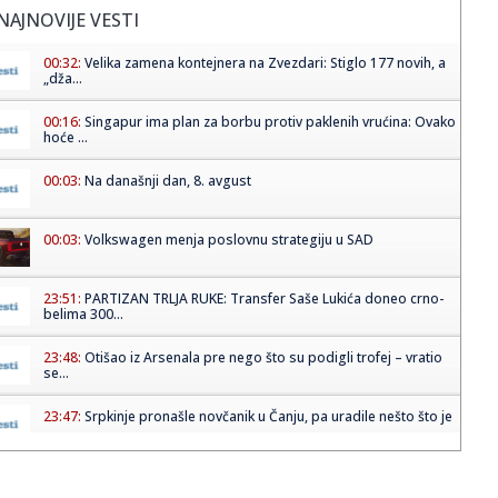
NAJNOVIJE VESTI
00:32:
Velika zamena kontejnera na Zvezdari: Stiglo 177 novih, a
„dža...
00:16:
Singapur ima plan za borbu protiv paklenih vrućina: Ovako
hoće ...
00:03:
Na današnji dan, 8. avgust
00:03:
Volkswagen menja poslovnu strategiju u SAD
23:51:
PARTIZAN TRLJA RUKE: Transfer Saše Lukića doneo crno-
belima 300...
23:48:
Otišao iz Arsenala pre nego što su podigli trofej – vratio
se...
23:47:
Srpkinje pronašle novčanik u Čanju, pa uradile nešto što je
...
23:46:
Detalji drame na nemačkom aerodromu: Vozač nogom
izbacio dron s...