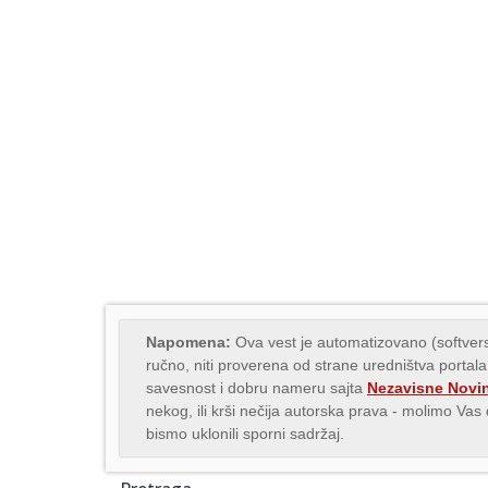
Napomena:
Ova vest je automatizovano (softvers
ručno, niti proverena od strane uredništva portala
savesnost i dobru nameru sajta
Nezavisne Novi
nekog, ili krši nečija autorska prava - molimo Va
bismo uklonili sporni sadržaj.