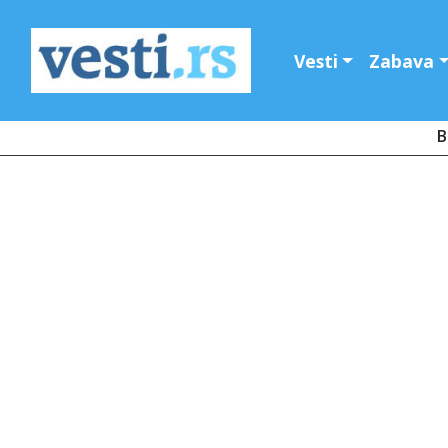
Vesti
Zabava
B