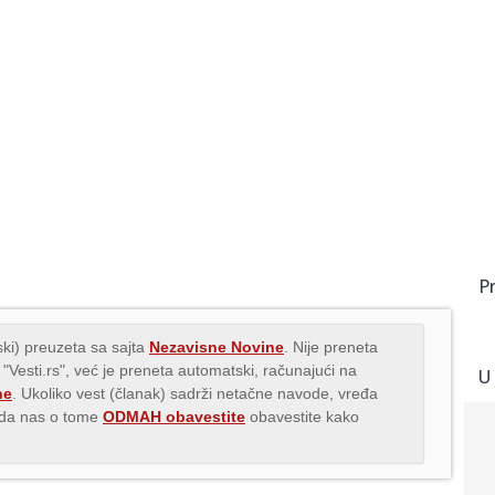
P
ki) preuzeta sa sajta
Nezavisne Novine
. Nije preneta
 "Vesti.rs", već je preneta automatski, računajući na
U
ne
. Ukoliko vest (članak) sadrži netačne navode, vređa
s da nas o tome
ODMAH obavestite
obavestite kako