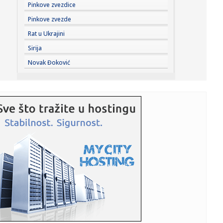
23:22:
KAKVA PORUKA PRED NASTAVAK SEZONE: Srbija nadigrala
Pinkove zvezdice
Rusiju posle ...
Pinkove zvezde
23:21:
Nestao nakit vrijedan 10.000 evra: Snimak otkrio krajnje
Rat u Ukrajini
neobičn...
Sirija
23:21:
Krvoproliće u Gracu: Turčin izbo muškarca iz BiH i još
Novak Đoković
dvojic...
23:21:
Španija od subote uvodi kontrole za putnike iz Italije: Evo
šta...
23:21:
Pucano na vilu bogatog srpskog trgovca nekretninama u
Minhenu
23:21:
Ako vam nije do vježbanja, ova dvominutna aktivnost
može biti o...
23:21:
Teška saobraćajka u Prijedoru: Povrijeđen vozač motora
23:21:
U Zvorniku nastupali guslari iz Srbije, Crne Gore i
Republike Srp...
23:21:
Burna noć u Vitezu i Novom Travniku: Eksplozivna naprava
bačena...