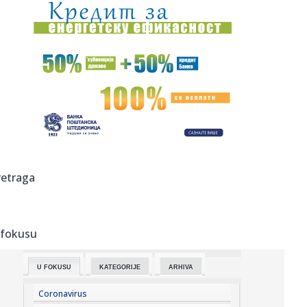
23:42:
Kraj za Aleksandru i Anu: Eliminisane već na startu
23:35:
"Nema lakih utakmica, ali mi smo Vojvodina"
23:33:
Ribakina sigurna u Torontu
23:32:
Brenin potez posle pada razbesneo javnost: Devojka joj
pružila r...
23:29:
Američki Senat usvojio zakon o sankcijama Rusiji usmjeren
retraga
na ene...
23:27:
Hitno se oglasili Rusi: "Provokacija!"
 fokusu
23:25:
MUP: Aktivna četiri veća požara, najveći izbio u mestu
Šumar...
U FOKUSU
KATEGORIJE
ARHIVA
23:24:
Ako ste planirali da kupite polovan automobil u Nemačkoj,
pogled...
Coronavirus