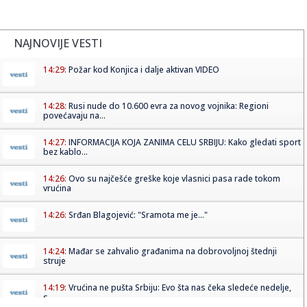
NAJNOVIJE VESTI
14:29:
Požar kod Konjica i dalje aktivan VIDEO
14:28:
Rusi nude do 10.600 evra za novog vojnika: Regioni
povećavaju na...
14:27:
INFORMACIJA KOJA ZANIMA CELU SRBIJU: Kako gledati sport
bez kablo...
14:26:
Ovo su najčešće greške koje vlasnici pasa rade tokom
vrućina
14:26:
Srđan Blagojević: "Sramota me je..."
14:24:
Mađar se zahvalio građanima na dobrovoljnoj štednji
struje
14:19:
Vrućina ne pušta Srbiju: Evo šta nas čeka sledeće nedelje,
s...