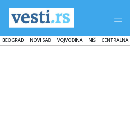
BEOGRAD
NOVI SAD
VOJVODINA
NIŠ
CENTRALNA 