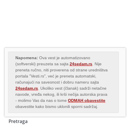
Napomena:
Ova vest je automatizovano
(softverski) preuzeta sa sajta
24sedam.rs
. Nije
preneta ručno, niti proverena od strane uredništva
portala "Vesti.rs", već je preneta automatski,
računajući na savesnost i dobru nameru sajta
24sedam.rs
. Ukoliko vest (članak) sadrži netačne
navode, vređa nekog, ili krši nečija autorska prava
- molimo Vas da nas o tome
ODMAH obavestite
obavestite kako bismo uklonili sporni sadržaj.
Pretraga