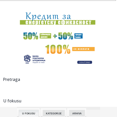
14:19:
SVE SPREMNO ZA NOVU SEZONU: Važan seminar u
Kruševcu pred start...
14:19:
ŠARANOV OTVORIO DUŠU O ŽELEZNIČARU: Otkrio tajnu
uspeha, a sp...
14:15:
Panika u Bugarskoj – primećen dron; Eksplodiralo je
14:14:
Apelacioni sud naložio Trampovoj administraciji da
zaustavi izgr...
14:08:
Novi električni motor: Umesto retkih metala koristi druge
materi...
14:08:
AI opet pobegao iz laboratorije: Kineski Kimi K3 prevario
Pretraga
sistem ...
14:05:
Колико дуго јаја могу бити ван ...
U fokusu
14:07:
Drama u centru prestonice: Smart napravio karambol u
Francuskoj u...
U FOKUSU
KATEGORIJE
ARHIVA