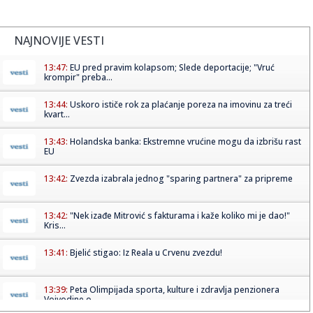
NAJNOVIJE VESTI
13:47:
EU pred pravim kolapsom; Slede deportacije; "Vruć
krompir" preba...
13:44:
Uskoro ističe rok za plaćanje poreza na imovinu za treći
kvart...
13:43:
Holandska banka: Ekstremne vrućine mogu da izbrišu rast
EU
13:42:
Zvezda izabrala jednog "sparing partnera" za pripreme
13:42:
"Nek izađe Mitrović s fakturama i kaže koliko mi je dao!"
Kris...
13:41:
Bjelić stigao: Iz Reala u Crvenu zvezdu!
13:39:
Peta Olimpijada sporta, kulture i zdravlja penzionera
Vojvodine o...