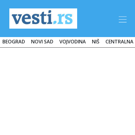
BEOGRAD
NOVI SAD
VOJVODINA
NIŠ
CENTRALNA 