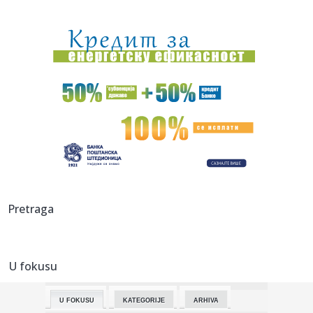
13:38:
Luka Bošković u finalu Evropskog prvenstva!
13:38:
Vučić kaže da je Srbija jedan od evropskih giganata kad su
hel...
13:34:
Slovenija oslabljena – bez Dončića i Hejsa
13:34:
RZS objavio vrednost građevinskih radova: U Vojvodini
manja za d...
13:33:
Velika eksplozija u vojnom objektu u Bugarskoj; Evakuisano
300 ra...
13:32:
Ko vodi pobunu protiv Infantina, a ko je uz njega
Pretraga
13:31:
Rat među blokaderima; Ješić ponovo ponižava "studentsku
listu...
U fokusu
13:31:
Er Srbija uspostavlja direktne linije do destinacija do kojih
je ...
U FOKUSU
KATEGORIJE
ARHIVA
13:31:
Horor u Zemunu! Pronađeno telo muškarca, sumnja se da