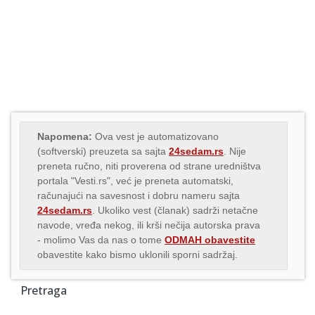
Napomena:
Ova vest je automatizovano
(softverski) preuzeta sa sajta
24sedam.rs
. Nije
preneta ručno, niti proverena od strane uredništva
portala "Vesti.rs", već je preneta automatski,
računajući na savesnost i dobru nameru sajta
24sedam.rs
. Ukoliko vest (članak) sadrži netačne
navode, vređa nekog, ili krši nečija autorska prava
- molimo Vas da nas o tome
ODMAH obavestite
obavestite kako bismo uklonili sporni sadržaj.
Pretraga