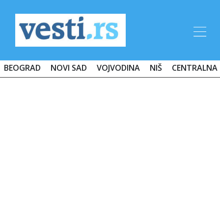
BEOGRAD
NOVI SAD
VOJVODINA
NIŠ
CENTRALNA 