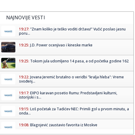
NAJNOVIJE VESTI
19:27:
"Znam koliko je teško voditi državu!" Vučić poslao jasnu
poru...
19:25:
J.D. Power ocenjivao i kineske marke
19:25:
Tokom jula udomljeno 14 pasa, a od početka godine 162
19:22:
Jovana Jeremić brutalno o veridbi "kralja hleba": Vreme
svođenj...
19:17:
EXPO karavan posetio Rumu: Predstavljeni kulturni,
istorijski i s...
19:15:
Loš početak za Tadićev NEC: Primili gol u prvom minutu, a
onda...
19:08:
Blagojević zaustavio favorita iz Moskve