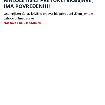
IMA POVREĐENIH!
Osumnjičeni će, uz krivičnu priјavu, biti privedeni višem јavnom
tužiocu u Smederevu
Nastavak na 24sedam.rs...