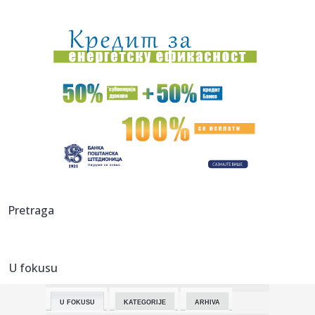
19:08:
Zvezdi pred očima Pazar, u mislima Hapoel
19:07:
Vučić: Srbija na dobrom putu, prva po rastu BDP-a u Evropi
u pr...
19:07:
STANKOVIĆ PROMEŠAO KARTE PRED HAPOEL: Enem dobio
veliku šansu,...
19:06:
VIDEO Četvrti dan borbe protiv vatrene stihije u
Deliblatskoj pe...
19:05:
"Srbija nikada više neće ćutati!" Milićević poslao snažnu p...
19:03:
HLADAN TUŠ ZA TADIĆA I NEC: Telstar šokirao Najmegen
Pretraga
već na s...
19:02:
Vučić najavio značajno veće plate i penzije! Predsednik
otkri...
U fokusu
19:02:
PSŽ ispustio prednost protiv Mančester junajteda
U FOKUSU
KATEGORIJE
ARHIVA
18:59:
Pogledajte kako izgleda raskošna vila Bogoljuba Karića na