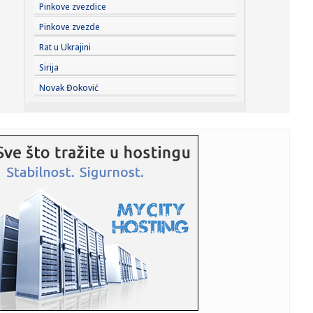
23:22:
Moskvu čeka pakao: Izdato ozbiljno upozorenje; Oglasili
Pinkove zvezdice
se meteo...
Pinkove zvezde
23:21:
Betis očitao lekciju Arsenalu
Rat u Ukrajini
Sirija
23:19:
Roma dovela autora najprljavijeg poteza na Mundijalu
Novak Đoković
23:09:
KECMANOVIĆ PAO POSLE MARATONA: Srbin dobio prvi
set, pa poklekao...
23:06:
Bibi rekao "ne" Trampu
23:01:
Slučaj Huse B. iz BiH pokrenuo “lavinu” u Kelnu, provjerava
...
23:01:
Recept za zdrave brauni kuglice od čokolade koje se ne
peku (VID...
23:01:
Antonio Banderas progovorio o srčanom udaru: "To je
najbolja stv...
23:01:
Jedan znak ukazuje na to da ne unosite dovoljno proteina