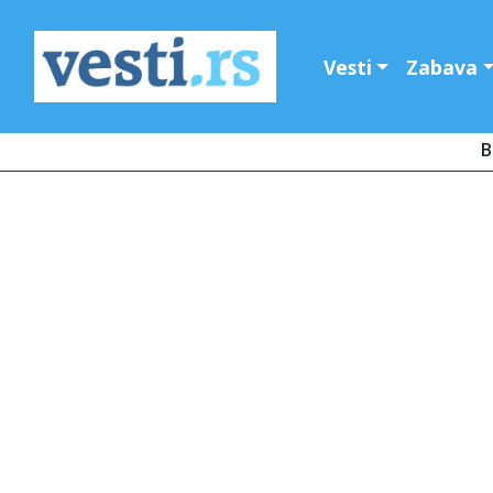
Vesti
Zabava
B