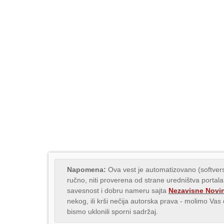
Napomena:
Ova vest je automatizovano (softvers
ručno, niti proverena od strane uredništva portala
savesnost i dobru nameru sajta
Nezavisne Novi
nekog, ili krši nečija autorska prava - molimo Va
bismo uklonili sporni sadržaj.