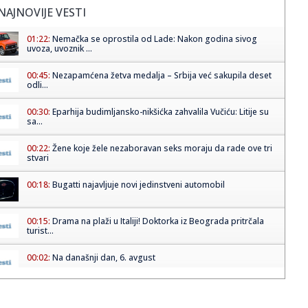
NAJNOVIJE VESTI
01:22:
Nemačka se oprostila od Lade: Nakon godina sivog
uvoza, uvoznik ...
00:45:
Nezapamćena žetva medalja – Srbija već sakupila deset
odli...
00:30:
Eparhija budimljansko-nikšićka zahvalila Vučiću: Litije su
sa...
00:22:
Žene koje žele nezaboravan seks moraju da rade ove tri
stvari
00:18:
Bugatti najavljuje novi jedinstveni automobil
00:15:
Drama na plaži u Italiji! Doktorka iz Beograda pritrčala
turist...
00:02:
Na današnji dan, 6. avgust
23:51:
Tri medalje za Srbiju na EP