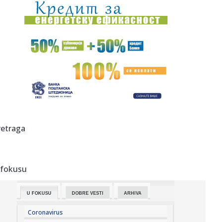
23:47:
KIKS PANATINAIKOSA UPRKOS OGROMNIM ULAGANJIMA:
Grčki velikan vod...
23:46:
Tragedija kod Požarevca: Čovek stradao u požaru koji je
sam iz...
23:38:
Lara Gut-Behrami završila karijeru
23:35:
General Motors i SAIC produžili zajedničko ulaganje na još
20 ...
23:35:
Crveni alarm u Evropi: Rekordi padaju, reke presušuju,
retraga
požari b...
23:33:
Novi rat Anđeline Džoli i Breda Pita! Glumac traži da otkrije
...
 fokusu
23:27:
Pre „Černobiljske molitve“, stavite ovu knjigu nobelovke na
...
U FOKUSU
DOBRE VESTI
ARHIVA
23:23:
Lavlje srce srpskih juniorki! Srbija u dramatičnoj završnici
sr...
Coronavirus