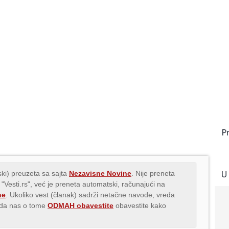
P
U
ki) preuzeta sa sajta
Nezavisne Novine
. Nije preneta
 "Vesti.rs", već je preneta automatski, računajući na
ne
. Ukoliko vest (članak) sadrži netačne navode, vređa
s da nas o tome
ODMAH obavestite
obavestite kako