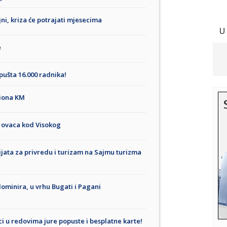
ni, kriza će potrajati mjesecima
U
e
pušta 16.000 radnika!
liona KM
do ovaca kod Visokog
ijata za privredu i turizam na Sajmu turizma
dominira, u vrhu Bugati i Pagani
i u redovima jure popuste i besplatne karte!