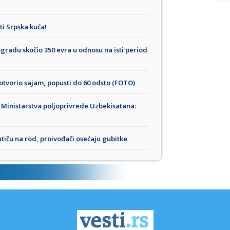
ti Srpska kuća!
ogradu skočio 350 evra u odnosu na isti period
otvorio sajam, popusti do 60 odsto (FOTO)
 Ministarstva poljoprivrede Uzbekisatana:
tiču na rod, proivođači osećaju gubitke