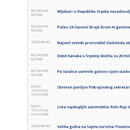
NEZAVISNE
Mljekari iz Republike Srpske nezadovolj
NOVINE
NEZAVISNE
Počeo 24-časovni štrajk širom Argentin
NOVINE
24SEDAM.RS
Najveći svetski proizvođač sladoleda ot
NEZAVISNE
Dobit banaka u Srpskoj skočila za 20 mi
NOVINE
NEZAVISNE
Psi lutalice usmrtile gotovo cijelo sta
NOVINE
RADIO
Otvoren paviljon Pokrajinskog sekretar
TELEVIZIJA
VOJVODINE
RADIO
Lista najskupljih automobila: Rols-Rojs 
TELEVIZIJA
VOJVODINE
24SEDAM.RS
Velika gužva na Sajmu turizma: Posetioc