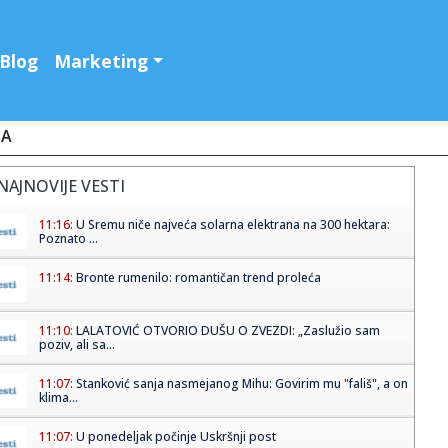
Blog
Marketing
JA
NAJNOVIJE VESTI
11:16:
U Sremu niče najveća solarna elektrana na 300 hektara:
Poznato ...
11:14:
Bronte rumenilo: romantičan trend proleća
11:10:
LALATOVIĆ OTVORIO DUŠU O ZVEZDI: „Zaslužio sam
poziv, ali sa...
11:07:
Stanković sanja nasmejanog Mihu: Govirim mu "fališ", a on
klima...
11:07:
U ponedeljak počinje Uskršnji post