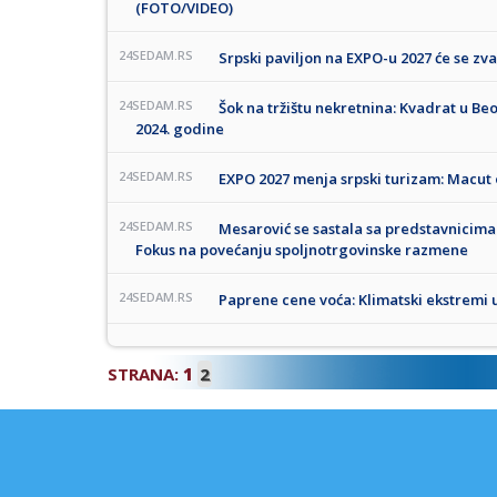
(FOTO/VIDEO)
24SEDAM.RS
Srpski paviljon na EXPO-u 2027 će se zva
24SEDAM.RS
Šok na tržištu nekretnina: Kvadrat u Be
2024. godine
24SEDAM.RS
EXPO 2027 menja srpski turizam: Macut 
24SEDAM.RS
Mesarović se sastala sa predstavnicima
Fokus na povećanju spoljnotrgovinske razmene
24SEDAM.RS
Paprene cene voća: Klimatski ekstremi u
STRANA:
1
2