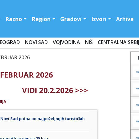
Razno
Region
Gradovi
Izvori
Arhiva
EOGRAD
NOVI SAD
VOJVODINA
NIŠ
CENTRALNA SRBI
FEBRUAR 2026
 FEBRUAR 2026
VIDI 20.2.2026 >>>
IJA
ovi Sad jedna od najpoželjnijih turističkih
ozapošljavanju sa 25 lica