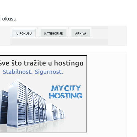
10:53:
Snažna poruka vladike Heruvima iz Vukovara: Dodelio
orden premij...
 fokusu
10:51:
Još 375 miliona dinara za kupovinu seoskih kuća
U FOKUSU
KATEGORIJE
ARHIVA
10:49:
Jovanović: Gradimo temelje digitalnog suvereniteta i
bezbednosti
10:49:
Studija: Medicinski tampon može da otkrije rane znakove
raka jaj...
10:49:
Tirana: Policija se sukobila sa demonstrantima koji traže
ostavk...
10:49:
U Moskvi snežni nanosi skoro dvostruko veći od
normalne visine,...
10:49:
Jak zemljotres pogodio Tursku!
10:48:
Ferari: EU i njenim članicama potrebna i snažna i
demokratska S...
10:48:
Mogu li životinje da nas nauče kako da savladamo tiranije