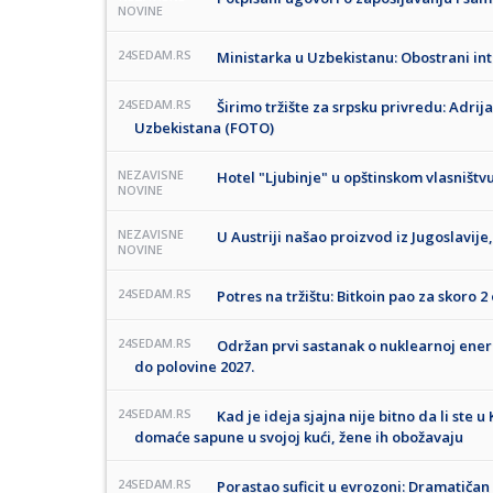
NOVINE
24SEDAM.RS
Ministarka u Uzbekistanu: Obostrani int
24SEDAM.RS
Širimo tržište za srpsku privredu: Adr
Uzbekistana (FOTO)
NEZAVISNE
Hotel "Ljubinje" u opštinskom vlasništvu,
NOVINE
NEZAVISNE
U Austriji našao proizvod iz Jugoslavije
NOVINE
24SEDAM.RS
Potres na tržištu: Bitkoin pao za skoro 2
24SEDAM.RS
Održan prvi sastanak o nuklearnoj energi
do polovine 2027.
24SEDAM.RS
Kad je ideja sjajna nije bitno da li ste u
domaće sapune u svojoj kući, žene ih obožavaju
24SEDAM.RS
Porastao suficit u evrozoni: Dramatiča