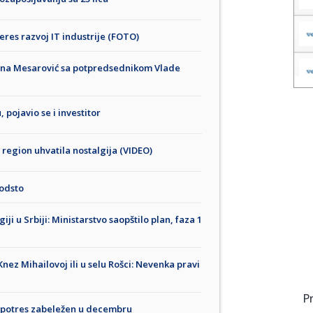
eres razvoj IT industrije (FOTO)
ijana Mesarović sa potpredsednikom Vlade
 pojavio se i investitor
, region uhvatila nostalgija (VIDEO)
 odsto
ji u Srbiji: Ministarstvo saopštilo plan, faza 1
 Knez Mihailovoj ili u selu Rošci: Nevenka pravi
P
n potres zabeležen u decembru