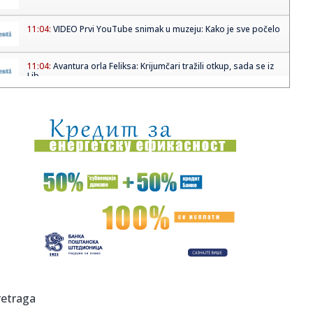
11:04:
VIDEO Prvi YouTube snimak u muzeju: Kako je sve počelo
11:04:
Avantura orla Feliksa: Krijumčari tražili otkup, sada se iz
Lib...
11:04:
Zašto niste onoliko sebični koliko mislite
11:02:
VIDEO: Test BYD Sealion 5
11:02:
Uprava za veterinu usaglasila sertifikate za izvoz goveđeg
i ov...
11:00:
5 ideja za zdrav proteinski doručak kada vam ponestane
inspiraci...
10:59:
Požar progutao deo kuće u Šimanovcima: U sobi
pronađeno uglje...
10:56:
Evo šta se emituje na Pink M nakon zabrane Jovane
retraga
Jeremić: Ovog...