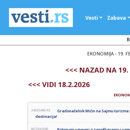
Vesti
Zabava
B
EKONOMIJA - 19. 
<<< NAZAD NA 19.
<<< VIDI 18.2.2026
EKONOM
24SEDAM.RS
Gradonačelnik Mićin na Sajmu turizma: N
destinacija!
NEZAVISNE
Potpisani ugovori o zapošljavanju i sam