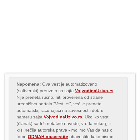
Napomena:
Ova vest je automatizovano
(softverski) preuzeta sa sajta
VojvodinaUzivo.rs
.
Nije preneta ručno, niti proverena od strane
uredništva portala "Vesti.rs", već je preneta
automatski, računajući na savesnost i dobru
nameru sajta
VojvodinaUzivo.rs
. Ukoliko vest
(članak) sadrži netačne navode, vređa nekog, ili
krši nečija autorska prava - molimo Vas da nas o
tome
ODMAH obavestite
obavestite kako bismo