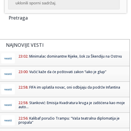
uklonili sporni sadržaj.
Pretraga
NAJNOVIJE VESTI
23:02:
Minimalac dominantne Rijeke, šok za Škendiju na Ostrvu
23:00:
Vučić kaže da će poštovati zakon “iako je glup”
22:58:
FIFA im uplatila novac, oni odbijaju da podrže Infantina
22:58:
Stanković: Emisija Kvadratura kruga je zaštićena kao moje
auto...
22:56:
Kalibaf poručio Trampu: "Vaša teatralna diplomatija je
propala"