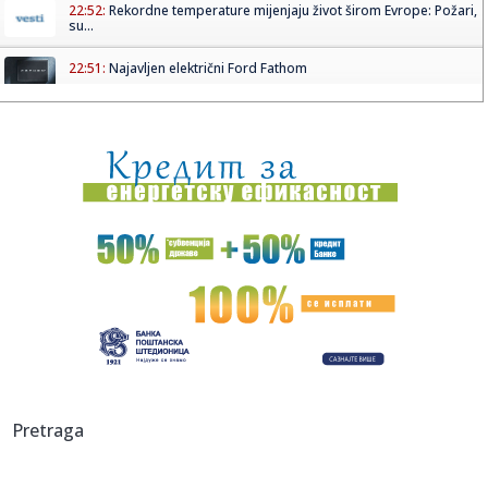
22:52:
Rekordne temperature mijenjaju život širom Evrope: Požari,
su...
22:51:
Najavljen električni Ford Fathom
22:50:
Nizak nivo Dunava otkrio most rimskog cara Konstantina!
Priroda p...
22:49:
Štab za vanredne situacije: U većem delu Srbije nema
restrikcij...
22:46:
Nazire se katastrofa; Kijev kriv za sve? FOTO/VIDEO
22:43:
NUNS: Osuđujemo zastrašivanje redakcije A1tv iz Novog
Pazara
22:43:
Slovačka izmerila rekordnu temperaturu od 42,2 stepena
Celzijusa
22:39:
Sad VAR nema šta da traži – pogodio Zubairu VIDEO
Pretraga
22:39:
Od sutra restrikcije vode u delovima opštine Arilje