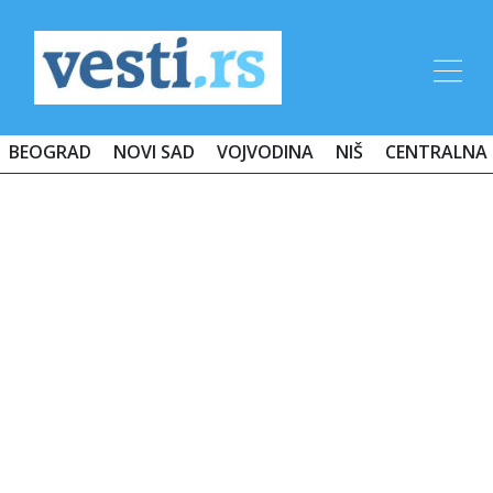
BEOGRAD
NOVI SAD
VOJVODINA
NIŠ
CENTRALNA 