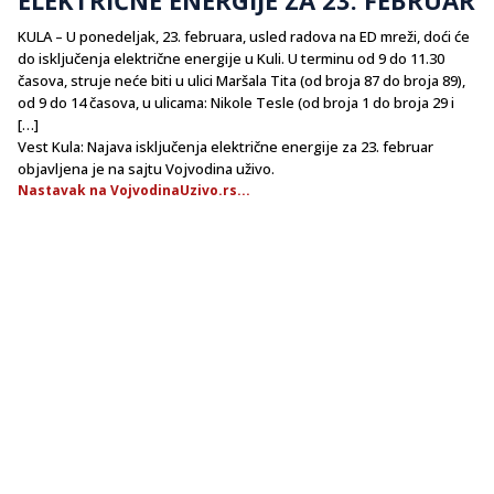
KULA – U ponedeljak, 23. februara, usled radova na ED mreži, doći će
do isključenja električne energije u Kuli. U terminu od 9 do 11.30
časova, struje neće biti u ulici Maršala Tita (od broja 87 do broja 89),
od 9 do 14 časova, u ulicama: Nikole Tesle (od broja 1 do broja 29 i
[…]
Vest Kula: Najava isključenja električne energije za 23. februar
objavljena je na sajtu Vojvodina uživo.
Nastavak na VojvodinaUzivo.rs...