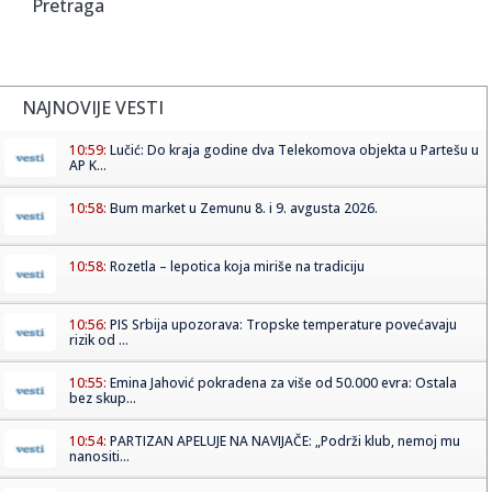
Pretraga
NAJNOVIJE VESTI
10:59:
Lučić: Do kraja godine dva Telekomova objekta u Partešu u
AP K...
10:58:
Bum market u Zemunu 8. i 9. avgusta 2026.
10:58:
Rozetla – lepotica koja miriše na tradiciju
10:56:
PIS Srbija upozorava: Tropske temperature povećavaju
rizik od ...
10:55:
Emina Jahović pokradena za više od 50.000 evra: Ostala
bez skup...
10:54:
PARTIZAN APELUJE NA NAVIJAČE: „Podrži klub, nemoj mu
nanositi...