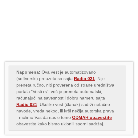
Napomena:
Ova vest je automatizovano
(softverski) preuzeta sa sajta
Radio 021
. Nije
preneta ručno, niti proverena od strane uredništva
portala "Vesti.rs", već je preneta automatski,
računajući na savesnost i dobru nameru sajta
Radio 021
. Ukoliko vest (članak) sadrži netačne
navode, vređa nekog, ili krši nečija autorska prava
- molimo Vas da nas o tome
ODMAH obavestite
obavestite kako bismo uklonili sporni sadržaj.