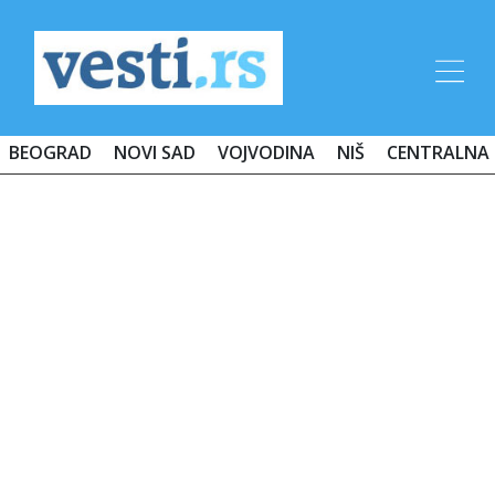
BEOGRAD
NOVI SAD
VOJVODINA
NIŠ
CENTRALNA 