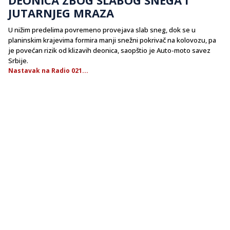
JUTARNJEG MRAZA
U nižim predelima povremeno provejava slab sneg, dok se u
planinskim krajevima formira manji snežni pokrivač na kolovozu, pa
je povećan rizik od klizavih deonica, saopštio je Auto-moto savez
Srbije.
Nastavak na Radio 021...