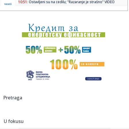
10:51:
Ostavljeni su na cedilu; "Razaranje je strašno" VIDEO
10:51:
Telekom gradi dve nove zgrade na KiM: Lučić otkrio
planove
10:50:
Nemce brine dron sa eksplozivom na aerodromu Lajpcig
10:50:
Izmena trasa gradskih autobusa zbog proslave Svetog
Pantelejmona
10:49:
Svađe u Zvezdama Granda su iscenirane! Miša Mijatović
progovor...
10:49:
Muzej u Čereviću ne radi dve godine nakon renoviranja:
građani...
10:48:
Spektakl na nebu 12. avgusta 2026: Pomračenje Sunca i pik
Pretraga
letnje...
10:48:
Nevenka traži pravdu iz "Oluje": Sina (12) su mi ubili na
trakto...
U fokusu
10:47:
Loša vest za Zvezdu: Ništa od Kampaca!