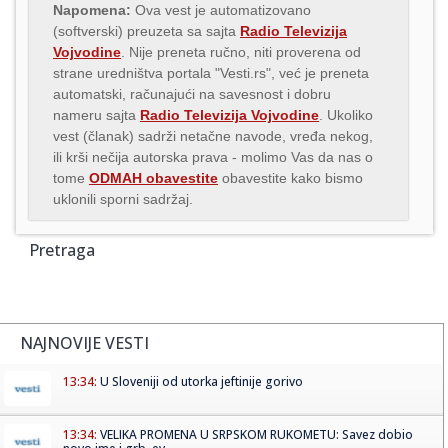
Napomena:
Ova vest je automatizovano
(softverski) preuzeta sa sajta
Radio Televizija
Vojvodine
. Nije preneta ručno, niti proverena od
strane uredništva portala "Vesti.rs", već je preneta
automatski, računajući na savesnost i dobru
nameru sajta
Radio Televizija Vojvodine
. Ukoliko
vest (članak) sadrži netačne navode, vređa nekog,
ili krši nečija autorska prava - molimo Vas da nas o
tome
ODMAH obavestite
obavestite kako bismo
uklonili sporni sadržaj.
Pretraga
NAJNOVIJE VESTI
13:34:
U Sloveniji od utorka jeftinije gorivo
13:34:
VELIKA PROMENA U SRPSKOM RUKOMETU: Savez dobio