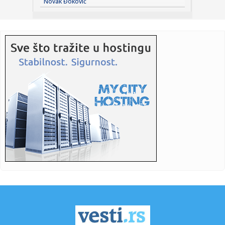
Novak Đoković
13:15:
Sombor: Takmičenje u pripremi krajiške kotlovine 23.
avgusta
13:14:
SVI DOŠLI NA RONALDOVU SVADBU, A ON SE NIJE ŽENIO:
Mladenci ost...
13:14:
Počinje nova era: Rukometni savez Srbije promenio ime u
Srpski r...
13:12:
Песме Тејлор Свифт уклоњене са ...
13:12:
Najnovije "crveno" upozorenje: Ne nazire se kraj toplotnog
talasa...
13:11:
Španija odustala od kontroverznog plana za prvu farmu
hobotnica ...
13:10:
Iran neće za pregovarački sto sa Amerikom: Otkriveno
zašto tre...
13:08:
Maldini: "Gvardiola je skoro preuzeo Italiju, crtao nam je
formac...