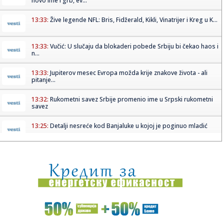
novo ime i grb, ev...
13:33:
Žive legende NFL: Bris, Fidžerald, Kikli, Vinatrijer i Kreg u K...
13:33:
Vučić: U slučaju da blokaderi pobede Srbiju bi čekao haos i
n...
13:33:
Jupiterov mesec Evropa možda krije znakove života - ali
pitanje...
13:32:
Rukometni savez Srbije promenio ime u Srpski rukometni
savez
13:25:
Detalji nesreće kod Banjaluke u kojoj je poginuo mladić
13:25:
Požar kod Konjica lokalizovan, vatrogasci i dalje na terenu
13:25:
Mostar: Ruševina Alajbegovića kuće poklopila tri
automobila
13:25:
Teška nesreća u Potkozarju: Poginuo mladić