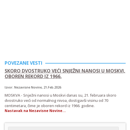
POVEZANE VESTI
SKORO DVOSTRUKO VEĆI SNJEŽNI NANOSI U MOSKVI,
OBOREN REKORD IZ 1966.
Izvor:
Nezavisne Novine
, 21.Feb.2026
MOSKVA - Snježni nanosi u Moskvi danas su, 21. februara skoro
dvostruko veći od normalnog nivoa, dostigavši visinu od 70
centimetara, čime je oboren rekord iz 1966. godine.
Nastavak na Nezavisne Novine...