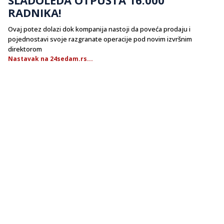
RADNIKA!
Ovaj potez dolazi dok kompanija nastoji da poveća prodaju i
pojednostavi svoje razgranate operacije pod novim izvršnim
direktorom
Nastavak na 24sedam.rs...