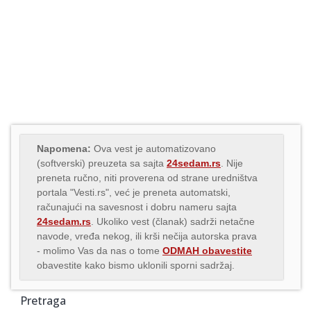
Napomena:
Ova vest je automatizovano
(softverski) preuzeta sa sajta
24sedam.rs
. Nije
preneta ručno, niti proverena od strane uredništva
portala "Vesti.rs", već je preneta automatski,
računajući na savesnost i dobru nameru sajta
24sedam.rs
. Ukoliko vest (članak) sadrži netačne
navode, vređa nekog, ili krši nečija autorska prava
- molimo Vas da nas o tome
ODMAH obavestite
obavestite kako bismo uklonili sporni sadržaj.
Pretraga