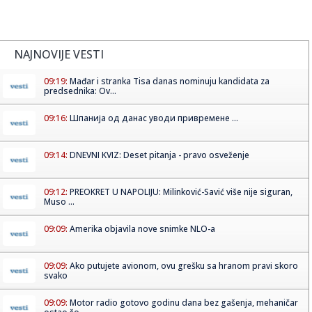
NAJNOVIJE VESTI
09:19:
Mađar i stranka Tisa danas nominuju kandidata za
predsednika: Ov...
09:16:
Шпанија од данас уводи привремене ...
09:14:
DNEVNI KVIZ: Deset pitanja - pravo osveženje
09:12:
PREOKRET U NAPOLIJU: Milinković-Savić više nije siguran,
Muso ...
09:09:
Amerika objavila nove snimke NLO-a
09:09:
Ako putujete avionom, ovu grešku sa hranom pravi skoro
svako
09:09:
Motor radio gotovo godinu dana bez gašenja, mehaničar