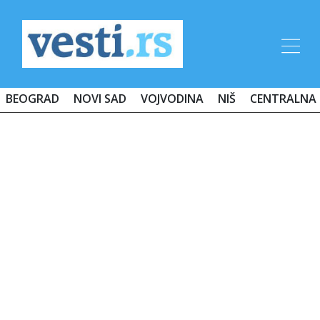
BEOGRAD
NOVI SAD
VOJVODINA
NIŠ
CENTRALNA 