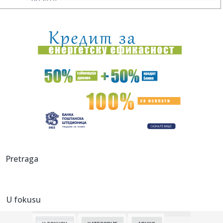
ostao šo...
09:09:
Tri znaka ulaze u period kada novac dolazi lakše nego ikad
09:08:
АМСС: На граничном прелазу ...
09:09:
Na Batrovcima se od jutros čeka oko četiri sata
09:08:
Rutina Šeltona
09:08:
AdmiralBet ABA liga ostala bez direktora: Milija Vojinović
iznen...
09:07:
Ukrajina menja pravila igre: Obećala da neće napadati
Pretraga
tankere s...
09:07:
Er Srbija širi mrežu letova: Iz Beograda do više od 100
destin...
U fokusu
09:05:
Kinezi najviše profitiraju od nemačkih subvencija za e-
automobi...