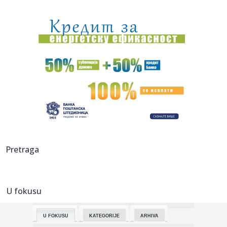
08:28:
Coca-Cola bilježi milijarde prihoda, ključ uspjeha iznenadio
mn...
08:28:
Divlje svinje iz komšiluka tamane kukuruz pored Save,
mještani ...
08:28:
Češki "Volklore" osvojio studentskog Oskara
08:28:
Eksplodirala plinska boca kod Doboja, gorjelo i nisko
rastinje
08:28:
Ema Heming otvoreno o životu uz Brusa Vilisa
08:28:
Gruzija u mraku: Treći put za dvije nedjelje
Pretraga
08:28:
Novo otkriće mijenja pogled na prvu vojnu supersilu svijeta
U fokusu
08:26:
Радосне вести из Бетаније, Нови Сад ...
U FOKUSU
KATEGORIJE
ARHIVA
08:24:
Šok za šokom u Montrealu! VIDEO