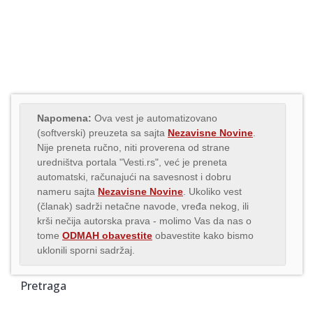
Napomena:
Ova vest je automatizovano
(softverski) preuzeta sa sajta
Nezavisne Novine
.
Nije preneta ručno, niti proverena od strane
uredništva portala "Vesti.rs", već je preneta
automatski, računajući na savesnost i dobru
nameru sajta
Nezavisne Novine
. Ukoliko vest
(članak) sadrži netačne navode, vređa nekog, ili
krši nečija autorska prava - molimo Vas da nas o
tome
ODMAH obavestite
obavestite kako bismo
uklonili sporni sadržaj.
Pretraga