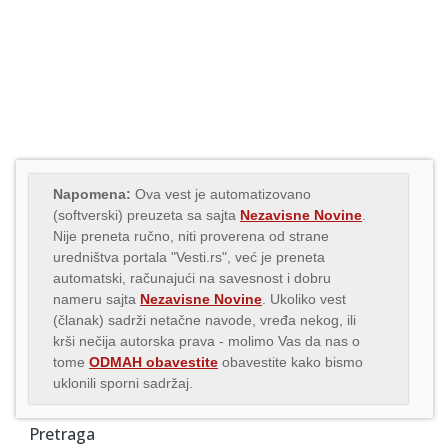
Napomena:
Ova vest je automatizovano
(softverski) preuzeta sa sajta
Nezavisne Novine
.
Nije preneta ručno, niti proverena od strane
uredništva portala "Vesti.rs", već je preneta
automatski, računajući na savesnost i dobru
nameru sajta
Nezavisne Novine
. Ukoliko vest
(članak) sadrži netačne navode, vređa nekog, ili
krši nečija autorska prava - molimo Vas da nas o
tome
ODMAH obavestite
obavestite kako bismo
uklonili sporni sadržaj.
Pretraga