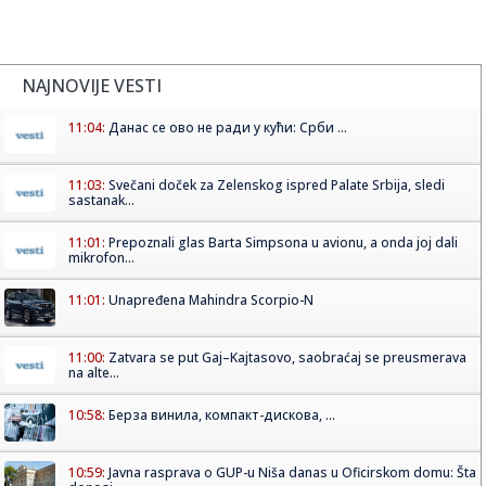
NAJNOVIJE VESTI
11:04:
Данас се ово не ради у кући: Срби ...
11:03:
Svečani doček za Zelenskog ispred Palate Srbija, sledi
sastanak...
11:01:
Prepoznali glas Barta Simpsona u avionu, a onda joj dali
mikrofon...
11:01:
Unapređena Mahindra Scorpio-N
11:00:
Zatvara se put Gaj–Kajtasovo, saobraćaj se preusmerava
na alte...
10:58:
Берза винила, компакт-дискова, ...
10:59:
Javna rasprava o GUP-u Niša danas u Oficirskom domu: Šta