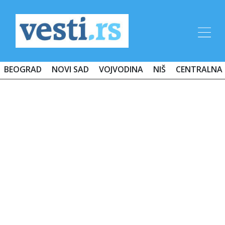
BEOGRAD
NOVI SAD
VOJVODINA
NIŠ
CENTRALNA 