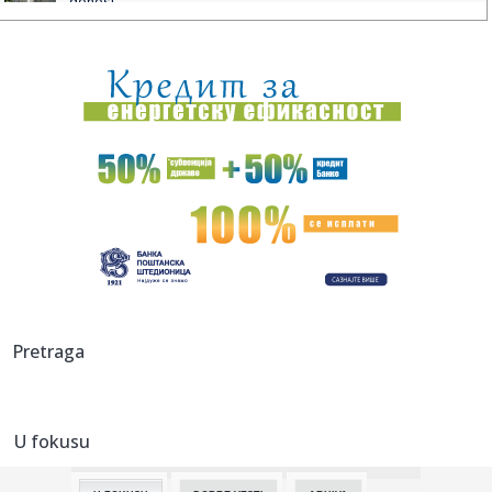
donosi...
10:58:
ŽELEZNIČAR VEZAO KOKOVIĆA DO 2028: Trener koji je
ispisao isto...
10:57:
Obustavljen saobraćaj između Gaja i Šumarka zbog požara
u Del...
10:54:
Гоф, Осака и Бенчић прошле у осмину ...
10:51:
У Великој Британији годишње се ...
10:53:
Dinamo doveo pojačanje iz PSŽ-a!
10:51:
Palo priznanje na opozicionoj televiziji: Blokaderima
Pretraga
postavili u...
10:51:
Vučević poslao poruku državnim organima BiH i srušio laži
o ...
U fokusu
10:47:
Веома висок ризик од пожара на ...