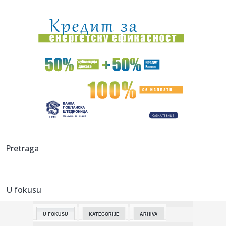
13:23:
Vozili smo: Geely Starray EM-i – "super hibrid" na našem
testu
13:22:
Spremite se: Sledeće godine nas čeka poseban iPhone?
13:22:
Opljačkan muzej Žaka Širaka
13:18:
Pavlović: Posle 15 godina Niš dobija studentski dom sa
500 mest...
13:17:
Tramp dolazi u Srbiju?
13:17:
Isplivali uznemirujući podaci iz jedne od najmoćnijih
Pretraga
evropskih...
13:17:
Ko posle Vokera? Pet NBA imena koja bi mogla da pojačaju
Partiza...
U fokusu
13:16:
Пројекција филма “Сањани” ...
U FOKUSU
KATEGORIJE
ARHIVA
13:16:
ZLATIBORE MOJ MEDENI: Od 6. do 9. avgusta sajam meda