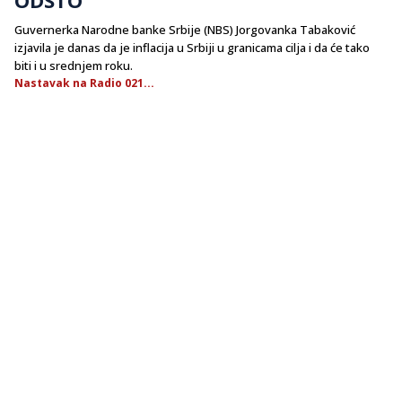
Guvernerka Narodne banke Srbije (NBS) Jorgovanka Tabaković
izjavila je danas da je inflacija u Srbiji u granicama cilja i da će tako
biti i u srednjem roku.
Nastavak na Radio 021...