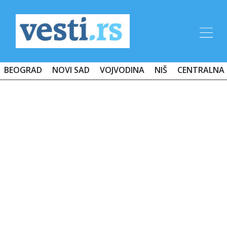
BEOGRAD
NOVI SAD
VOJVODINA
NIŠ
CENTRALNA 