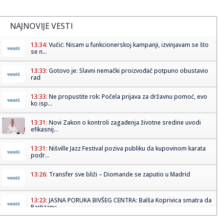
NAJNOVIJE VESTI
13:34:
Vučić: Nisam u funkcionerskoj kampanji, izvinjavam se što
se n...
13:33:
Gotovo je: Slavni nemački proizvođač potpuno obustavio
rad
13:33:
Ne propustite rok: Počela prijava za državnu pomoć, evo
ko isp...
13:31:
Novi Zakon o kontroli zagađenja životne sredine uvodi
efikasnij...
13:31:
Nišville Jazz Festival poziva publiku da kupovinom karata
podr...
13:26:
Transfer sve bliži – Diomande se zaputio u Madrid
13:23:
JASNA PORUKA BIVŠEG CENTRA: Balša Koprivica smatra da
Partizanu...