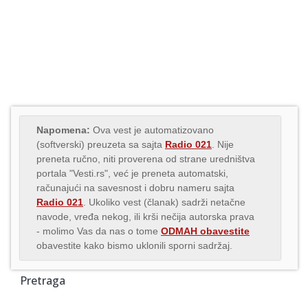
Napomena:
Ova vest je automatizovano
(softverski) preuzeta sa sajta
Radio 021
. Nije
preneta ručno, niti proverena od strane uredništva
portala "Vesti.rs", već je preneta automatski,
računajući na savesnost i dobru nameru sajta
Radio 021
. Ukoliko vest (članak) sadrži netačne
navode, vređa nekog, ili krši nečija autorska prava
- molimo Vas da nas o tome
ODMAH obavestite
obavestite kako bismo uklonili sporni sadržaj.
Pretraga