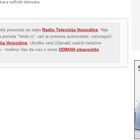
tara naftnih derivata.
ki) preuzeta sa sajta
Radio Televizija Vojvodine
. Nije
 portala "Vesti.rs", već je preneta automatski, računajući
ija Vojvodine
. Ukoliko vest (članak) sadrži netačne
ava - molimo Vas da nas o tome
ODMAH obavestite