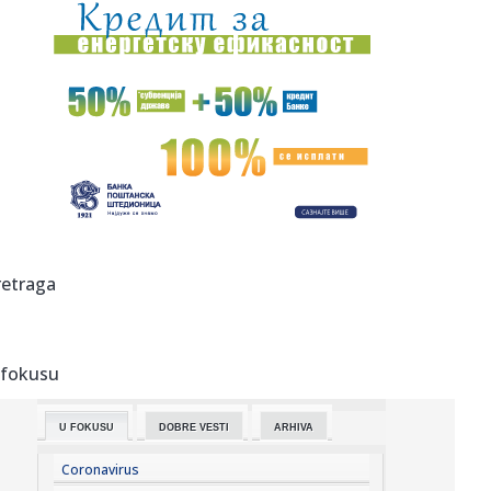
23:22:
KAKVA PORUKA PRED NASTAVAK SEZONE: Srbija nadigrala
Rusiju posle ...
23:21:
Nestao nakit vrijedan 10.000 evra: Snimak otkrio krajnje
neobičn...
23:21:
Krvoproliće u Gracu: Turčin izbo muškarca iz BiH i još
dvojic...
23:21:
Španija od subote uvodi kontrole za putnike iz Italije: Evo
šta...
23:21:
Pucano na vilu bogatog srpskog trgovca nekretninama u
retraga
Minhenu
23:21:
Ako vam nije do vježbanja, ova dvominutna aktivnost
može biti o...
 fokusu
23:21:
Teška saobraćajka u Prijedoru: Povrijeđen vozač motora
U FOKUSU
DOBRE VESTI
ARHIVA
23:21:
U Zvorniku nastupali guslari iz Srbije, Crne Gore i
Republike Srp...
Coronavirus