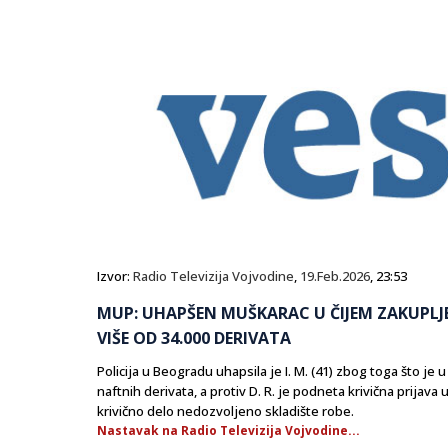
Izvor:
Radio Televizija Vojvodine
,
19.Feb.2026
, 23:53
MUP: UHAPŠEN MUŠKARAC U ČIJEM ZAKUP
VIŠE OD 34.000 DERIVATA
Policija u Beogradu uhapsila je I. M. (41) zbog toga što je u
naftnih derivata, a protiv D. R. je podneta krivična prij
krivično delo nedozvoljeno skladište robe.
Nastavak na Radio Televizija Vojvodine...