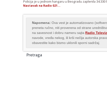
Policija je u jednom hangaru u Beogradu zaplenila 34.330 li
Nastavak na Radio 021...
Napomena:
Ova vest je automatizovano (softvers
preneta ručno, niti proverena od strane uredništva
na savesnost i dobru nameru sajta
Radio Televiz
navode, vređa nekog, ili krši nečija autorska pr
obavestite kako bismo uklonili sporni sadržaj.
Pretraga