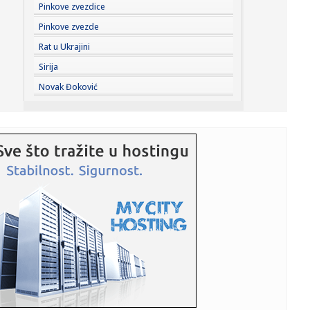
23:21:
Burna noć u Vitezu i Novom Travniku: Eksplozivna naprava
Pinkove zvezdice
bačena...
Pinkove zvezde
23:21:
Godišnja inflacija u Grčkoj usporila na 3,4 odsto u julu,
Rat u Ukrajini
najni...
Sirija
23:21:
Dunav sve niži, problemi sve veći: Elektrane smanjuju
Novak Đoković
proizvodn...
23:21:
Inspektori upali u ilegalnu sušaru: Oko 1.000 pršuta, svi će
b...
23:21:
Nevrijeme u Srbiji: Kiša napravila probleme vozačima na
auto-p...
23:21:
Belgijski ronilac pronašao neobično blago u olupini broda
na dn...
23:21:
Sveta Petka Trnova posebno se poštuje među ženama:
Ovi običaj...
23:21:
Bizarna ljubavna priča stiže u bioskope: Olivia Kolman ima
supr...
23:20:
Iza lika Barta Simpsona skoro četiri decenije stoji ova
žena: N...