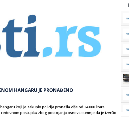
LJENOM HANGARU JE PRONAĐENO
 hangaru koji je zakupio policija pronašla više od 34.000 litara
ava u redovnom postupku zbog postojanja osnova sumnje da je izvršio