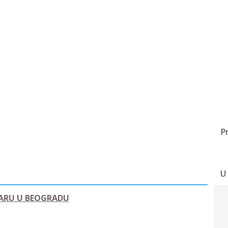
P
U
GARU U BEOGRADU