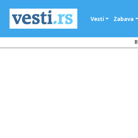
Vesti
Zabava
B