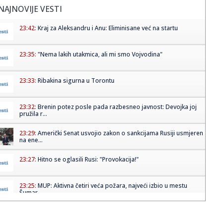
NAJNOVIJE VESTI
23:42:
Kraj za Aleksandru i Anu: Eliminisane već na startu
23:35:
"Nema lakih utakmica, ali mi smo Vojvodina"
23:33:
Ribakina sigurna u Torontu
23:32:
Brenin potez posle pada razbesneo javnost: Devojka joj
pružila r...
23:29:
Američki Senat usvojio zakon o sankcijama Rusiji usmjeren
na ene...
23:27:
Hitno se oglasili Rusi: "Provokacija!"
23:25:
MUP: Aktivna četiri veća požara, najveći izbio u mestu
Šumar...
23:24:
Ako ste planirali da kupite polovan automobil u Nemačkoj,
pogled...