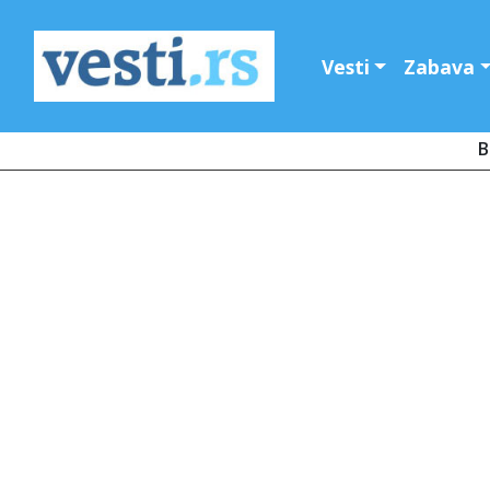
Vesti
Zabava
B