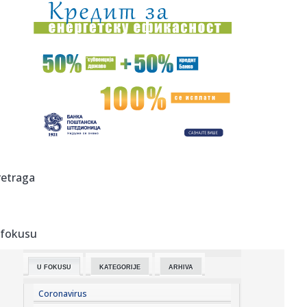
14:02:
Više javno tužilaštvo (opet) osuđuje advokate i sve one koji
...
14:01:
VIDEO: Subaru Uncharted - Međunarodna premijera u Italiji
14:01:
Vaginalni probiotici – kako deluju i kada mogu biti korisni?
13:58:
VJT u Beogradu o smrti Vladimira Cvijana: "Reč je o
utopljenju, ...
13:58:
BiH zatražila ulazak u SEPA: Jeftiniji transferi novca iz
retraga
inostr...
13:58:
Pokrenuta peticija za zabranu koncerta Dine Merlina u
Kraljevu
 fokusu
13:58:
Zbog jedne greške milion evra završio na otpadu
U FOKUSU
KATEGORIJE
ARHIVA
13:58:
Barsa krade Rodrija Realu?
Coronavirus