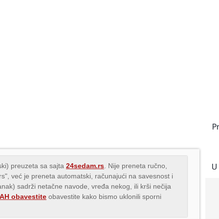
P
U
ki) preuzeta sa sajta
24sedam.rs
. Nije preneta ručno,
.rs", već je preneta automatski, računajući na savesnost i
lanak) sadrži netačne navode, vređa nekog, ili krši nečija
H obavestite
obavestite kako bismo uklonili sporni