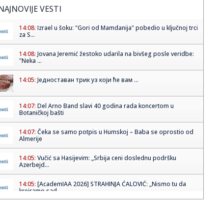
NAJNOVIJE VESTI
14:08:
Izrael u šoku: "Gori od Mamdanija" pobedio u ključnoj trci
za S...
14:08:
Jovana Jeremić žestoko udarila na bivšeg posle veridbe:
"Neka ...
14:05:
Једноставан трик уз који ће вам ...
14:07:
Del Arno Band slavi 40 godina rada koncertom u
Botaničkoj bašti
14:07:
Čeka se samo potpis u Humskoj – Baba se oprostio od
Almerije
14:05:
Vučić sa Hasijevim: „Srbija ceni doslednu podršku
Azerbejd...
14:05:
[AcademIAA 2026] STRAHINJA ĆALOVIĆ: „Nismo tu da
kreiramo sad...
14:05:
Vučić o napadu na Filipovića: Osuđujem svaku vrstu
nasilja, z...