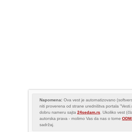
Napomena:
Ova vest je automatizovano (softvers
niti proverena od strane uredništva portala "Vesti
dobru nameru sajta
24sedam.rs
. Ukoliko vest (č
autorska prava - molimo Vas da nas o tome
ODMA
sadržaj.