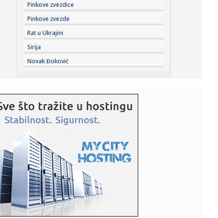
13:58:
Besplatan ulaz na Aquanu u Banjaluci
Pinkove zvezdice
Pinkove zvezde
13:58:
Predstavnik ruskog ministarstva otkrio uzroke pogibije
Rat u Ukrajini
planinara ...
Sirija
13:58:
Stanivuković najavio razne projekte: Garaža, električni
Novak Đoković
autobu...
13:58:
Generacija Z mijenja pravila ljetnih izlazaka
13:58:
Ovo je fatalna bivša misica zbog koje su zaratili Elez i
Ždrale...
13:58:
Udes predsjednice Slovenije pokrenuo istragu: Ko je
Ruskinja iz v...
13:58:
Bruklin Bekam želi da zaboravi vjenčanje, poznato zašto
13:58:
Juventus zainteresovan za Milenkovića
13:58:
CIK BiH kaznio PSS sa 8.500 KM, a SNSD sa 6.000 KM:
Poznato i za...