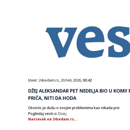
Izvor:
24sedam.rs
,
20.Feb.2026
, 00:42
DŽEJ ALEKSANDAR PET NEDELJA BIO U KOMI!
PRIČA, NITI DA HODA
Otvorio je dušu o svojim problemima kao nikada pre
Pogledaj vesti o:
Dzej
Nastavak na 24sedam.rs...