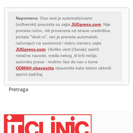
Napomena:
Ova vest je automatizovano
(softverski) preuzeta sa sajta
JUGpress.com
. Nije
preneta ručno, niti proverena od strane uredništva
portala "Vesti.rs", već je preneta automatski,
računajući na savesnost i dobru nameru sajta
JUGpress.com
. Ukoliko vest (članak) sadrži
netačne navode, vređa nekog, ili krši nečija
autorska prava - molimo Vas da nas o tome
ODMAH obavestite
obavestite kako bismo uklonili
sporni sadržaj.
Pretraga