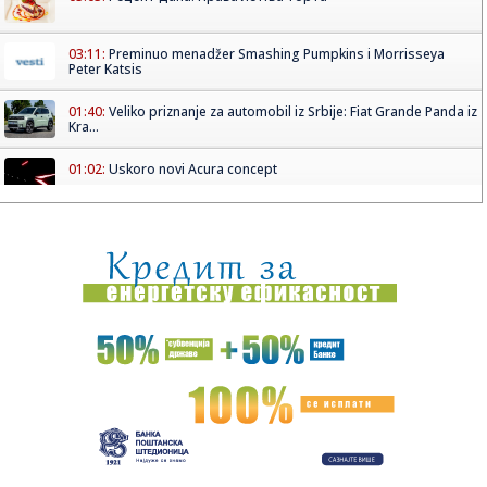
03:11:
Preminuo menadžer Smashing Pumpkins i Morrisseya
Peter Katsis
01:40:
Veliko priznanje za automobil iz Srbije: Fiat Grande Panda iz
Kra...
01:02:
Uskoro novi Acura concept
01:00:
Dogodilo se na današnji datum, 8. avgust
00:32:
Velika zamena kontejnera na Zvezdari: Stiglo 177 novih, a
„dža...
00:16:
Singapur ima plan za borbu protiv paklenih vrućina: Ovako
hoće ...
00:03:
Na današnji dan, 8. avgust
00:03:
Volkswagen menja poslovnu strategiju u SAD