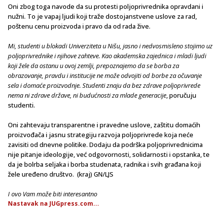
Oni zbog toga navode da su protesti poljoprivrednika opravdani i
nužni. To je vapaj ljudi koji traže dostojanstvene uslove za rad,
poštenu cenu proizvoda i pravo da od rada žive.
Mi, studenti u blokadi Univerziteta u Nišu, jasno i nedvosmisleno stojimo uz
poljoprivrednike i njihove zahteve. Kao akademska zajednica i mladi ljudi
koji žele da ostanu u ovoj zemlji, prepoznajemo da se borba za
obrazovanje, pravdu i institucije ne može odvojiti od borbe za očuvanje
sela i domaće proizvodnje. Studenti znaju da bez zdrave poljoprivrede
nema ni zdrave države, ni budućnosti za mlade generacije
, poručuju
studenti.
Oni zahtevaju transparentne i pravedne uslove, zaštitu domaćih
proizvođača i jasnu strategiju razvoja poljoprivrede koja neće
zavisiti od dnevne politike. Dodaju da podrška poljoprivrednicima
nije pitanje ideologije, već odgovornosti, solidarnosti i opstanka, te
da je bolrba seljaka i borba studenata, radnika i svih građana koji
žele uređeno društvo. (kraj) GN/LJS
I ovo Vam može biti interesantno
Nastavak na JUGpress.com...