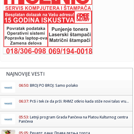
NAJNOVIJE VESTI
06:50:
BROJ PO BROJ: Samo polako
06:37:
Prži i tek će da prži: RHMZ otkrio kada stiže novi talas vru...
05:53:
Letnji program Grada Pančeva na Platou Kulturnog centra
Pančeva
05:05:
Рецепт дана: Права летња торта