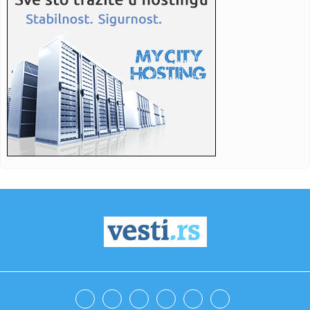
23:29:
Američki Senat usvojio zakon o sankcijama Rusiji usmjeren
na ene...
23:27:
Hitno se oglasili Rusi: "Provokacija!"
23:25:
MUP: Aktivna četiri veća požara, najveći izbio u mestu
Šumar...
23:24:
Ako ste planirali da kupite polovan automobil u Nemačkoj,
pogled...
23:22:
KAKVA PORUKA PRED NASTAVAK SEZONE: Srbija nadigrala
Rusiju posle ...
23:21:
Nestao nakit vrijedan 10.000 evra: Snimak otkrio krajnje
neobičn...
23:21:
Krvoproliće u Gracu: Turčin izbo muškarca iz BiH i još
dvojic...
23:21:
Španija od subote uvodi kontrole za putnike iz Italije: Evo
šta...
23:21:
Pucano na vilu bogatog srpskog trgovca nekretninama u
Minhenu