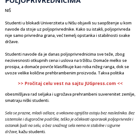
NIŠ
Studenti u blokadi Univerziteta u Nišu objavili su saopštenje u kom
navode da stoje uz poljoprivrednike. Kako su istakli, poljoprivreda
nije samo privredna grana, već temelj opstanka i stabilnosti svake
države.
Studenti navode da je danas poljoprivrednicima sve teže, zbog
nezivesnosti otkupnih cena i uslova na tržištu. Domaće melko se
prosipa, a domaće povrće klasifikuje kao roba nižeg ranga, dok se
uvoze velike količine prehbrambenim proizvoda. Takva politika
>> Pročitaj celu vest na sajtu JUGpress.com <<
obesmišljava rad seljaka i ugrožava prehrambeni suverenitet zemlje,
smatraju niški studenti.
Sela se prazne, mladi odlaze, a vekovna ognjišta ostaju bez naslednika. Bez
sistemske i dugoročne podrške, teško je očekivati oporavak poljoprivrede i
ostanak ljudi na selu, a bez snažnog sela nema ni stabilne i sigurne
države,
kažu studenti
.