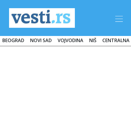
BEOGRAD
NOVI SAD
VOJVODINA
NIŠ
CENTRALNA 