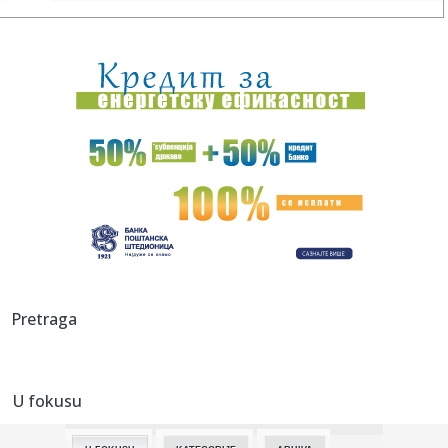
12:56:
Stigao i bek iz NBA lige: Ekipa iz prestonice je sve jača!
12:55:
Vučić: "Radimo sve da olakšamo užasno težak život Srbima
na...
12:51:
Rukometni savez Srbije više ne postoji
12:50:
Avokado svakodnevno "menja pol", a naučnici konačno
znaju kako
12:48:
Amerikanac kog Evroliga ne zanima – održavanje forme do
prvog ...
12:46:
Vučić se oglasio o požarima koji bukte Srbijom: Otkrio gde
Pretraga
jo...
12:46:
VIDEO: Vučić na mostu rekao da nije zadovoljan brzinom
kojom se...
U fokusu
12:45:
O ovom srpskom spektaklu priča planeta: Dejan Petrović
zapalio ...