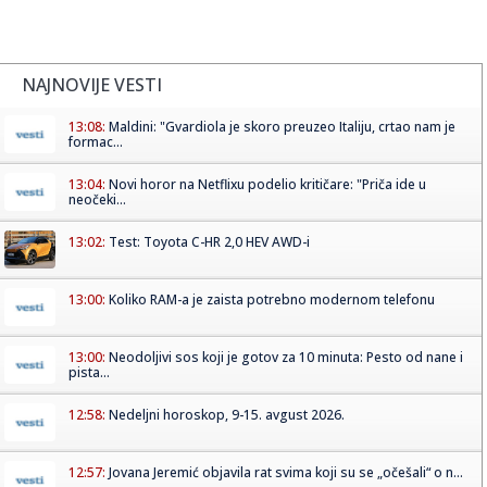
NAJNOVIJE VESTI
13:08:
Maldini: "Gvardiola je skoro preuzeo Italiju, crtao nam je
formac...
13:04:
Novi horor na Netflixu podelio kritičare: "Priča ide u
neočeki...
13:02:
Test: Toyota C-HR 2,0 HEV AWD-i
13:00:
Koliko RAM-a je zaista potrebno modernom telefonu
13:00:
Neodoljivi sos koji je gotov za 10 minuta: Pesto od nane i
pista...
12:58:
Nedeljni horoskop, 9-15. avgust 2026.
12:57:
Jovana Jeremić objavila rat svima koji su se „očešali“ o n...