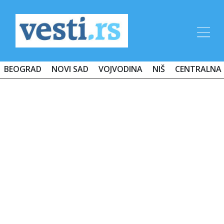
BEOGRAD
NOVI SAD
VOJVODINA
NIŠ
CENTRALNA 