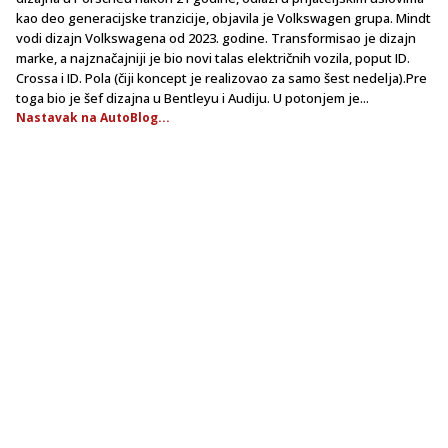
kao deo generacijske tranzicije, objavila je Volkswagen grupa. Mindt
vodi dizajn Volkswagena od 2023. godine. Transformisao je dizajn
marke, a najznačajniji je bio novi talas električnih vozila, poput ID.
Crossa i ID. Pola (čiji koncept je realizovao za samo šest nedelja).Pre
toga bio je šef dizajna u Bentleyu i Audiju. U potonjem je...
Nastavak na AutoBlog...