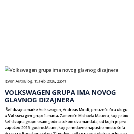
Izvor:
AutoBlog
,
19.Feb.2026
, 23:41
VOLKSWAGEN GRUPA IMA NOVOG
GLAVNOG DIZAJNERA
Šef dizajna marke
Volkswagen
, Andreas Mindt, preuzeće širu ulogu
u
Volkswagen
grupi 1. marta. Zameniće Michaela Mauera, koji je bio
šef dizajna grupe osam godina tokom dva mandata, od kojih je prvi
započeo 2015. godine.Mauer, koji je nedavno napustio mesto šefa
dizajna u Porscheu nakon 21 godine, odlazi u prijateljskim uslovima