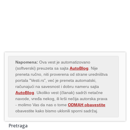
Napomena:
Ova vest je automatizovano
(softverski) preuzeta sa sajta
AutoBlog
. Nije
preneta ručno, niti proverena od strane uredništva
portala "Vesti.rs", već je preneta automatski,
računajući na savesnost i dobru nameru sajta
AutoBlog
. Ukoliko vest (članak) sadrži netačne
navode, vređa nekog, ili krši nečija autorska prava
- molimo Vas da nas o tome
ODMAH obavestite
obavestite kako bismo uklonili sporni sadržaj.
Pretraga