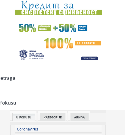
10:27:
Oko 1.500 ljudi posjetilo džez festival na Zelenkovcu
10:26:
'Građanska smrt': Kremlj državljanstvo koristi kao oružje
prot...
10:26:
Analiza pokazala: Električni trotineti znatno opasniji od
motoci...
10:26:
Mačke, kondomi i registarske tablice: Ajkule koje će
pojesti go...
10:26:
Bioskop pod letnjim nebom u utorak u Kineskoj četvrti:
retraga
Povedite ...
10:26:
"Shvatila sam – mogu da se borim sa najboljima"
 fokusu
10:25:
Siromaštvo i socijalna nepravda sve više opterećuju Srbiju
U FOKUSU
KATEGORIJE
ARHIVA
10:25:
Pakao u Peščari, herojska borba vatrogasaca! Dačić:
"Umorni j...
Coronavirus