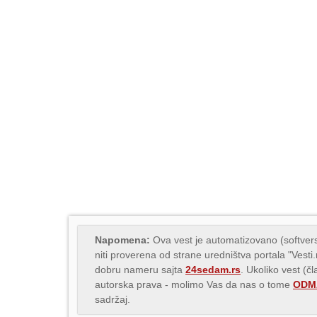
Napomena:
Ova vest je automatizovano (softvers
niti proverena od strane uredništva portala "Vesti
dobru nameru sajta
24sedam.rs
. Ukoliko vest (č
autorska prava - molimo Vas da nas o tome
ODMA
sadržaj.