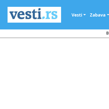
Vesti
Zabava
B