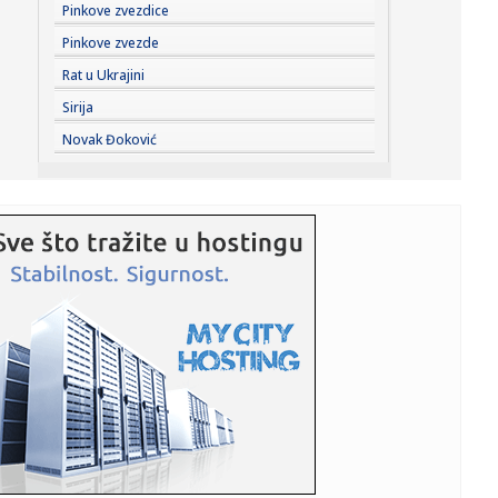
10:25:
Sombor: Dunav kod Bezdana u blagom porastu, vodostaj
Pinkove zvezdice
danas -158 c...
Pinkove zvezde
10:17:
HODAR RUTINIRAO LEHEČKU, DRMA SE TRON SINERU I
Rat u Ukrajini
ALKARAZU: Tinejd...
Sirija
10:17:
Vučić dočekao Zelenskog i najavio fabriku dronova sa
Novak Đoković
Izraelom
10:16:
Nove ankete: Rat u Iranu i inflacija "potopili" Trampa
10:16:
U Srpskoj rođeno 20 beba
10:16:
Ugašen požar u saudijskoj rafineriji Džazan
10:16:
Maloljetnik uhapšen u Ljubinju: Osumnjičen da je
povrijedio pol...
10:15:
Anthrax objavili novi singl i spot za pesmu Everybody’s
Got a P...
10:15:
Iran uslovljava Vašington