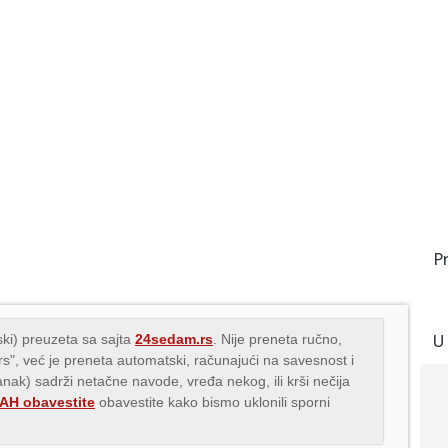
P
U
ki) preuzeta sa sajta
24sedam.rs
. Nije preneta ručno,
.rs", već je preneta automatski, računajući na savesnost i
lanak) sadrži netačne navode, vređa nekog, ili krši nečija
H obavestite
obavestite kako bismo uklonili sporni