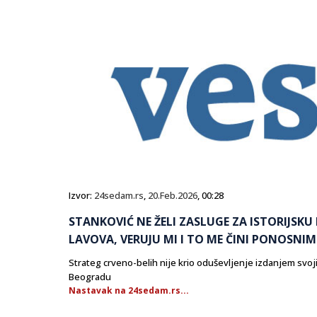
Izvor:
24sedam.rs
,
20.Feb.2026
, 00:28
STANKOVIĆ NE ŽELI ZASLUGE ZA ISTORIJSKU 
LAVOVA, VERUJU MI I TO ME ČINI PONOSNIM
Strateg crveno-belih nije krio oduševljenje izdanjem svoji
Beogradu
Nastavak na 24sedam.rs...