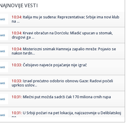
NAJNOVIJE VESTI
10:34:
Italija mu je suđena: Reprezentativac Srbije ima novi klub
na ...
10:34:
Krvavi obračun na Dorćolu: Mladić upucan u stomak,
drugovi ga ...
10:34:
Misteriozni snimak Hamneja zapalio mreže: Pojavio se
nakon tvrdn...
10:33:
Čelsijevo najveće pojačanje nije igrač
10:33:
Izrael prećutno odobrio obnovu Gaze: Radovi počeli
uprkos uslov...
10:31:
Mlečni put možda sadrži čak 170 miliona crnih rupa
10:31:
U Srbiji požari na pet lokacija, najizazovnije u Deliblatskoj
pe...
10:30:
Romantizujemo leto do kraja, a ovi komadi su kao stvoreni
za avgu...