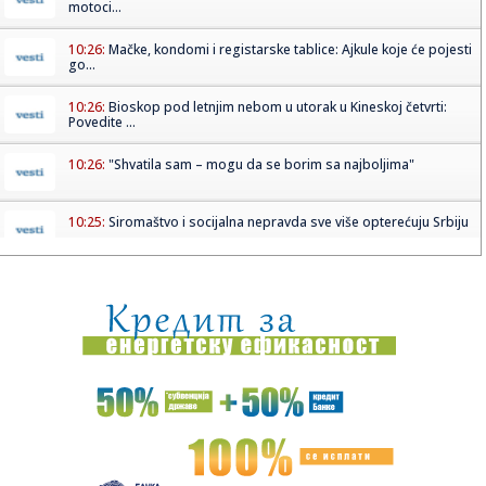
motoci...
10:26:
Mačke, kondomi i registarske tablice: Ajkule koje će pojesti
go...
10:26:
Bioskop pod letnjim nebom u utorak u Kineskoj četvrti:
Povedite ...
10:26:
"Shvatila sam – mogu da se borim sa najboljima"
10:25:
Siromaštvo i socijalna nepravda sve više opterećuju Srbiju
10:25:
Pakao u Peščari, herojska borba vatrogasaca! Dačić:
"Umorni j...
10:25:
Sombor: Dunav kod Bezdana u blagom porastu, vodostaj
danas -158 c...
10:17:
HODAR RUTINIRAO LEHEČKU, DRMA SE TRON SINERU I
ALKARAZU: Tinejd...
10:17:
Vučić dočekao Zelenskog i najavio fabriku dronova sa
Izraelom