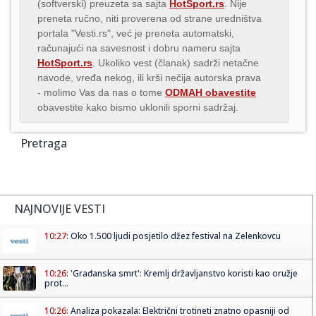
(softverski) preuzeta sa sajta
HotSport.rs
. Nije
preneta ručno, niti proverena od strane uredništva
portala "Vesti.rs", već je preneta automatski,
računajući na savesnost i dobru nameru sajta
HotSport.rs
. Ukoliko vest (članak) sadrži netačne
navode, vređa nekog, ili krši nečija autorska prava
- molimo Vas da nas o tome
ODMAH obavestite
obavestite kako bismo uklonili sporni sadržaj.
Pretraga
NAJNOVIJE VESTI
10:27:
Oko 1.500 ljudi posjetilo džez festival na Zelenkovcu
10:26:
'Građanska smrt': Kremlj državljanstvo koristi kao oružje
prot...
10:26:
Analiza pokazala: Električni trotineti znatno opasniji od