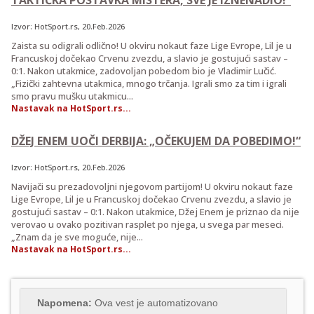
Izvor:
HotSport.rs
, 20.Feb.2026
Zaista su odigrali odlično! U okviru nokaut faze Lige Evrope, Lil je u
Francuskoj dočekao Crvenu zvezdu, a slavio je gostujući sastav –
0:1. Nakon utakmice, zadovoljan pobedom bio je Vladimir Lučić.
„Fizički zahtevna utakmica, mnogo trčanja. Igrali smo za tim i igrali
smo pravu mušku utakmicu...
Nastavak na HotSport.rs...
DŽEJ ENEM UOČI DERBIJA: „OČEKUJEM DA POBEDIMO!“
Izvor:
HotSport.rs
, 20.Feb.2026
Navijači su prezadovoljni njegovom partijom! U okviru nokaut faze
Lige Evrope, Lil je u Francuskoj dočekao Crvenu zvezdu, a slavio je
gostujući sastav – 0:1. Nakon utakmice, Džej Enem je priznao da nije
verovao u ovako pozitivan rasplet po njega, u svega par meseci.
„Znam da je sve moguće, nije...
Nastavak na HotSport.rs...
Napomena:
Ova vest je automatizovano