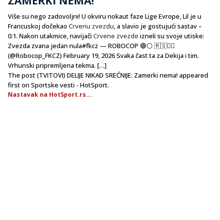
Više su nego zadovoljni! U okviru nokaut faze Lige Evrope, Lil je u
Francuskoj dočekao
Crvenu zvezdu
, a slavio je gostujući sastav –
0:1. Nakon utakmice, navijači
Crvene zvezde
izneli su svoje utiske:
Zvezda zvana jedan nula#fkcz — ROBOCOP 🔴⚪️ 🇷🇸🏴‍☠️
(@Robocop_FKCZ) February 19, 2026 Svaka čast ta za Dekija i tim.
Vrhunski pripremljena tekma. […]
The post (TVITOVI) DELIJE NIKAD SREĆNIJE: Zamerki nema! appeared
first on Sportske vesti - HotSport.
Nastavak na HotSport.rs...