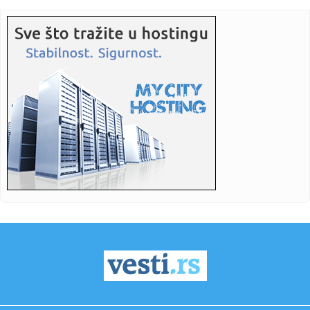
siroma...
10:07:
Crveni alarm u Grčkoj: Proglašen najviši nivo pripravnosti
zbo...
10:06:
Šta su dogovorile Srbija i Ukrajina? Od slobodne trgovine
do obn...
10:06:
Milijarde profita završavaju na malom ostrvu: Zašto
kompanije h...
10:05:
VIDEO: Test 2026 Peugeot 408 Hybrid
10:04:
Nissan uči od Kineza: Razvoj novog automobila sada traje
upola k...
10:00:
Дачић: Ватргасци-спасиоци данима ...
10:02:
Bivši zaposleni u Apple-u odavao tajne kad je otišao u
OpenAI?
10:00:
Novo istraživanje NSPM: Glavna promena - porasla
podrška Studen...