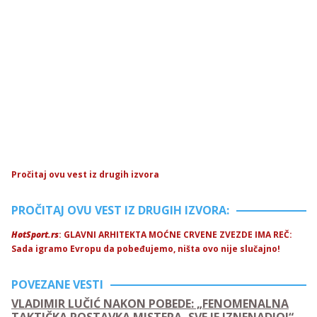
Pročitaj ovu vest iz drugih izvora
PROČITAJ OVU VEST IZ DRUGIH IZVORA:
HotSport.rs
: GLAVNI ARHITEKTA MOĆNE CRVENE ZVEZDE IMA REČ:
Sada igramo Evropu da pobeđujemo, ništa ovo nije slučajno!
POVEZANE VESTI
VLADIMIR LUČIĆ NAKON POBEDE: „FENOMENALNA
TAKTIČKA POSTAVKA MISTERA, SVE JE IZNENADIO!“