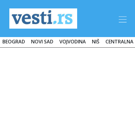
BEOGRAD
NOVI SAD
VOJVODINA
NIŠ
CENTRALNA 