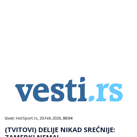
Izvor:
HotSport.rs
,
20.Feb.2026
, 00:04
(TVITOVI) DELIJE NIKAD SREĆNIJE:
ZAMERKI NEMA!