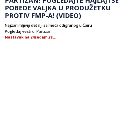
POBEDE VALJKA U PRODUŽETKU
PROTIV FMP-A! (VIDEO)
Najzanimljiviji detalji sa meča odigranog u Čairu
Pogledaj vesti o:
Partizan
Nastavak na 24sedam.rs...