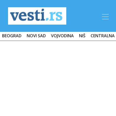
BEOGRAD
NOVI SAD
VOJVODINA
NIŠ
CENTRALNA 