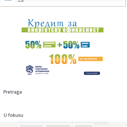
indi...
17:54:
Tužilaštvo USK potvrdilo: Uhapšena žena zbog sumnje na
ubistv...
17:54:
Amerikanci otvorili tajne arhive: Novi NLO snimci, istražitelji
...
17:52:
Baba zauzima jedno mesto – Partizan mora da bira između
dva po...
17:51:
Nemački energetski gigant diže ruke od SAD
17:51:
'Nadamo se promeni odnosa Beograda prema Kijevu':
Ukrajinci i Rus...
17:46:
Аеродром у Нишу: Пратимо ситуацију ...
Pretraga
17:48:
Ima 51 godinu, a kao da je u tridesetim: Nećete moći da
verujet...
U fokusu
17:41:
Hrana u svetu sve skuplja: Toplotni talasi i ratovi guraju
cene n...