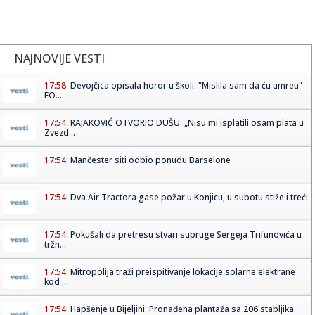
NAJNOVIJE VESTI
17:58:
Devojčica opisala horor u školi: "Mislila sam da ću umreti"
FO...
17:54:
RAJAKOVIĆ OTVORIO DUŠU: „Nisu mi isplatili osam plata u
Zvezd...
17:54:
Mančester siti odbio ponudu Barselone
17:54:
Dva Air Tractora gase požar u Konjicu, u subotu stiže i treći
17:54:
Pokušali da pretresu stvari supruge Sergeja Trifunovića u
tržn...
17:54:
Mitropolija traži preispitivanje lokacije solarne elektrane
kod ...
17:54:
Hapšenje u Bijeljini: Pronađena plantaža sa 206 stabljika