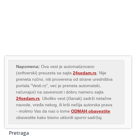
Napomena:
Ova vest je automatizovano
(softverski) preuzeta sa sajta
24sedam.rs
. Nije
preneta ručno, niti proverena od strane uredništva
portala "Vesti.rs", već je preneta automatski,
računajući na savesnost i dobru nameru sajta
24sedam.rs
. Ukoliko vest (članak) sadrži netačne
navode, vređa nekog, ili krši nečija autorska prava
- molimo Vas da nas o tome
ODMAH obavestite
obavestite kako bismo uklonili sporni sadržaj.
Pretraga