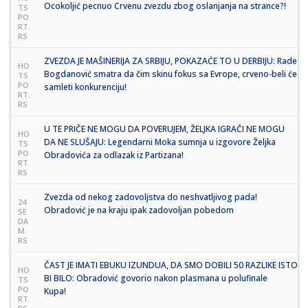
Ocokoljić pecnuo Crvenu zvezdu zbog oslanjanja na strance?!
TS
PO
RT.
RS
ZVEZDA JE MAŠINERIJA ZA SRBIJU, POKAZAĆE TO U DERBIJU: Rade
HO
Bogdanović smatra da čim skinu fokus sa Evrope, crveno-beli će
TS
PO
samleti konkurenciju!
RT.
RS
U TE PRIČE NE MOGU DA POVERUJEM, ŽELJKA IGRAČI NE MOGU
HO
DA NE SLUŠAJU: Legendarni Moka sumnja u izgovore Željka
TS
PO
Obradovića za odlazak iz Partizana!
RT.
RS
Zvezda od nekog zadovoljstva do neshvatljivog pada!
24
Obradović je na kraju ipak zadovoljan pobedom
SE
DA
M.
RS
ČAST JE IMATI EBUKU IZUNDUA, DA SMO DOBILI 50 RAZLIKE ISTO
HO
BI BILO: Obradović govorio nakon plasmana u polufinale
TS
PO
Kupa!
RT.