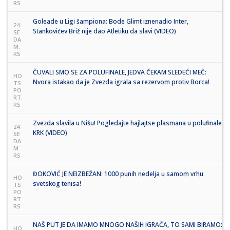
RS
Goleade u Ligi šampiona: Bode Glimt iznenadio Inter,
24
Stankovićev Briž nije dao Atletiku da slavi (VIDEO)
SE
DA
M.
RS
ČUVALI SMO SE ZA POLUFINALE, JEDVA ČEKAM SLEDEĆI MEČ:
HO
Nvora istakao da je Zvezda igrala sa rezervom protiv Borca!
TS
PO
RT.
RS
Zvezda slavila u Nišu! Pogledajte hajlajtse plasmana u polufinale
24
KRK (VIDEO)
SE
DA
M.
RS
ĐOKOVIĆ JE NEIZBEŽAN: 1000 punih nedelja u samom vrhu
HO
svetskog tenisa!
TS
PO
RT.
RS
NAŠ PUT JE DA IMAMO MNOGO NAŠIH IGRAČA, TO SAMI BIRAMO:
HO