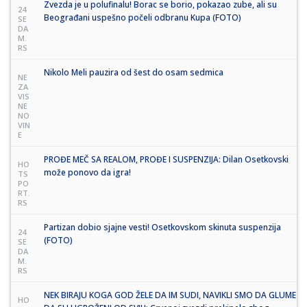
Zvezda je u polufinalu! Borac se borio, pokazao zube, ali su
24
Beograđani uspešno počeli odbranu Kupa (FOTO)
SE
DA
M.
RS
Nikolo Meli pauzira od šest do osam sedmica
NE
ZA
VIS
NE
NO
VIN
E
PROĐE MEČ SA REALOM, PROĐE I SUSPENZIJA: Dilan Osetkovski
HO
može ponovo da igra!
TS
PO
RT.
RS
Partizan dobio sjajne vesti! Osetkovskom skinuta suspenzija
24
(FOTO)
SE
DA
M.
RS
NEK BIRAJU KOGA GOD ŽELE DA IM SUDI, NAVIKLI SMO DA GLUME
HO