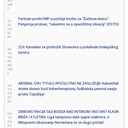
NO
VIN
E
Partizan protiv FMP-a počinje borbu za "Žućkovu levicu":
24
Penjaroja priznao, "nalazimo se u specifičnoj situaciji" (FOTO)
SE
DA
M.
RS
ZOI: Kanađani se pridružili Slovacima u polufinalu hokejaškog
NE
turnira
ZA
VIS
NE
NO
VIN
E
ARSENAL OVU TITULU APSOLUTNO NE ZASLUŽUJE: Kukavičluk
HO
Artete doneo bod Vulverhemptonu, fudbalska javnost navija
TS
PO
protiv Topdžija!
RT.
RS
DEMONSTRACIJA SILE BODEA NAD INTEROM I INSTANT KLASIK
HO
BRIŽA I ATLETIKA: Liga šampiona dala sjajne utakmice, o
TS
PO
Milojevom izbacivanju Norvežana će se dugo pričati!
RT.