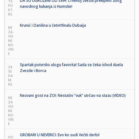
DA SU UGROŽENI OD SVIH: Crvenoj zvezdi prekipelo zbog
TS
PO
navodnog kukanja iz Humske!
RT.
RS
Krunić i Danilina u četvrtfinalu Dubaija
NE
ZA
VIS
NE
NO
VIN
E
Spartak potvrdio ulogu favorita! Sada se čeka ishod duela
24
Zvezde i Borca
SE
DA
M.
RS
Nezvani gost na ZOI: Nestašni "vuk" utrčao na stazu (VIDEO)
NE
ZA
VIS
NE
NO
VIN
E
GROBARI U NEVERICI: Evo ko sudi Večiti derbi!
HO