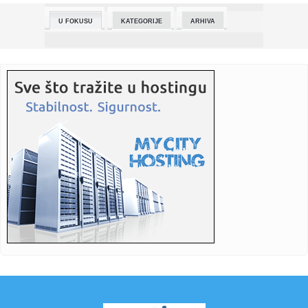
na zale...
U FOKUSU
KATEGORIJE
ARHIVA
00:33:
Renault prošle godine zabeležio veliki gubitak zbog otpisa
vred...
00:31:
STRAHINJA ERAKOVIĆ: „Hvala Bogu što se završilo
pobedom, pro...
00:31:
Kia PV5 stigla na tržište Srbije
00:28:
Stanković ne želi zasluge za istorijsku pobedu u Lilu: Ovo je
b...
00:28:
Vlasnici Nio automobila u Kini za samo 24 sata zamenili
blizu 147...
00:26:
Zvezdin trio presrećan zbog pobede: Očekivali smo
pobedu, tako ...
00:25:
VLADIMIR LUČIĆ NAKON POBEDE: „Fenomenalna taktička
postavka ...
00:22:
Zaplenjeno 34.000 litara goriva u hangaru u Beogradu