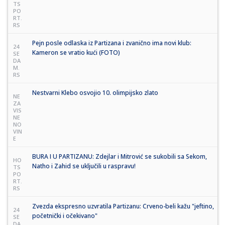
TS
PO
RT.
RS
Pejn posle odlaska iz Partizana i zvanično ima novi klub:
24
Kameron se vratio kući (FOTO)
SE
DA
M.
RS
Nestvarni Klebo osvojio 10. olimpijsko zlato
NE
ZA
VIS
NE
NO
VIN
E
BURA I U PARTIZANU: Zdejlar i Mitrović se sukobili sa Sekom,
HO
Natho i Zahid se uključili u raspravu!
TS
PO
RT.
RS
Zvezda ekspresno uzvratila Partizanu: Crveno-beli kažu "jeftino,
24
početnički i očekivano"
SE
DA