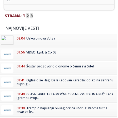
RS
STRANA:
1
2
3
NAJNOVIJE VESTI
02:04:
Uskoro nova Volga
01:56:
VIDEO: Lynk & Co 08
01:44:
Šoštar progovorio o onome o čemu svi ćute!
01:41:
Oglasio se Hag: Da li Radovan Karadžić dolazi na sahranu
suprug...
01:40:
GLAVNI ARHITEKTA MOĆNE CRVENE ZVEZDE IMA REČ: Sada
igramo Evrop...
01:30:
Tramp o hapšenju bivšeg princa Endrua: Veoma tužna
stvar za kr...