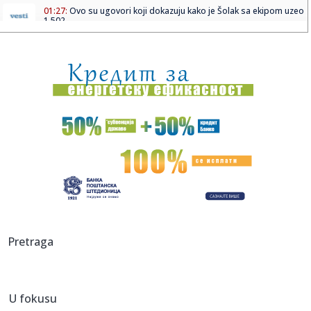
01:27:
Ovo su ugovori koji dokazuju kako je Šolak sa ekipom uzeo
1,502 ...
01:19:
Kineske vlasti staju na kraj cenovnim ratovima
01:16:
Kazne do 100.000 evra i tri godine zatvora za klanje: Kraj
gastro...
00:42:
Džej Aleksandar pet nedelja bio u komi! Posle šloga nije
mogao ...
00:42:
DEJAN STANKOVIĆ: „Za mene ovo nije iznenađenje, možda
za vas...
00:38:
Navijačima Lila prekipelo: Posle novog poraza od Zvezde,
bakljam...
00:38:
Ana Nikolić napustila dom od 500.000 evra, trenutno je u
Pretraga
hotelu
00:37:
Pobjeda u Lilu: Zvezdin korak ka osmini finala Lige Evrope
U fokusu
00:37:
Izbjegnuta tragedija na ZOI: Lumis umalo udario u uređaj