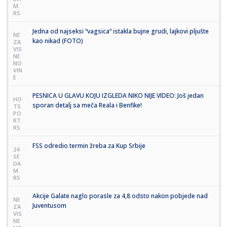
M.
RS
Jedna od najseksi “vagsica“ istakla bujne grudi, lajkovi pljušte
NE
kao nikad (FOTO)
ZA
VIS
NE
NO
VIN
E
PESNICA U GLAVU KOJU IZGLEDA NIKO NIJE VIDEO: Još jedan
HO
sporan detalj sa meča Reala i Benfike!
TS
PO
RT.
RS
FSS odredio termin žreba za Kup Srbije
24
SE
DA
M.
RS
Akcije Galate naglo porasle za 4,8 odsto nakon pobjede nad
NE
Juventusom
ZA
VIS
NE