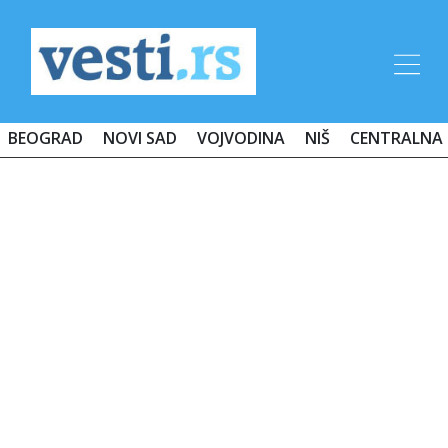
BEOGRAD
NOVI SAD
VOJVODINA
NIŠ
CENTRALNA 