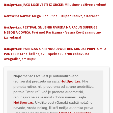
HotSport.rs
: JAKO LOŠE VESTI IZ GRČKE: Milutinov doživeo prelom!
Nezavisne Novine
: Mega u polufinalu Kupa "Radivoja Koraća"
HotSport.rs
: FESTIVAL GNUSNIH UVREDA NA RAČUN SUPRUGE
NEBOJŠA ČOVIĆA: Prvi meč Partizana – Vesna Čović sramotno
izvređana!
HotSport.rs
: PARTIZAN OKRENUO DVOCIFREN MINUS I PRIPITOMIO
PANTERE: Crno-beli najavili spektakularnu zabavu na
ovogodišnjem Kupu!
Napomena:
Ova vest je automatizovano
(softverski) preuzeta sa sajta
HotSport.rs
. Nije
preneta ručno, niti proverena od strane uredništva
portala "Vesti.rs", već je preneta automatski,
računajući na savesnost i dobru nameru sajta
HotSport.rs
. Ukoliko vest (članak) sadrži netačne
navode, vređa nekog, ili krši nečija autorska prava
- molimo Vas da nas o tome
ODMAH obavestite