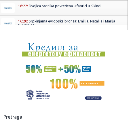
16:22:
Dvojica radnika povređena u fabrici u Kikindi
16:20:
Srpkinjama evropska bronza: Emilija, Natalija i Marija
"upucale" ...
16:17:
Povrijeđeni motociklista kod Brčkog van životne opasnosti
16:17:
Drugo veče „Fresh Wave“ festivala spojilo nespojive
ritmove
16:17:
Nada Topčagić iskreno o prolaznosti i najvećem strahu:
"Velika...
16:17:
Najveća željezara iz Afrike dolazi u BiH, velika prilika za
dom...
16:17:
Gmail uvodi velike promjene od 2027. godine: Milioni
korisnika mo...
16:17:
VIDEO: Test 2026 Fiat Grande Panda
Pretraga
16:16:
Mala strelica na instrument tabli koju mnogi vozači