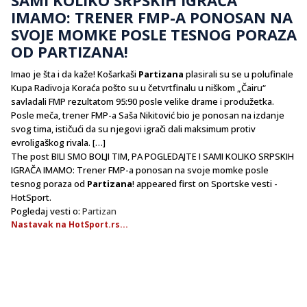
IMAMO: TRENER FMP-A PONOSAN NA
SVOJE MOMKE POSLE TESNOG PORAZA
OD PARTIZANA!
Imao je šta i da kaže! Košarkaši
Partizana
plasirali su se u polufinale
Kupa Radivoja Koraća pošto su u četvrtfinalu u niškom „Čairu“
savladali FMP rezultatom 95:90 posle velike drame i produžetka.
Posle meča, trener FMP-a Saša Nikitović bio je ponosan na izdanje
svog tima, ističući da su njegovi igrači dali maksimum protiv
evroligaškog rivala. […]
The post BILI SMO BOLJI TIM, PA POGLEDAJTE I SAMI KOLIKO SRPSKIH
IGRAČA IMAMO: Trener FMP-a ponosan na svoje momke posle
tesnog poraza od
Partizana
! appeared first on Sportske vesti -
HotSport.
Pogledaj vesti o:
Partizan
Nastavak na HotSport.rs...