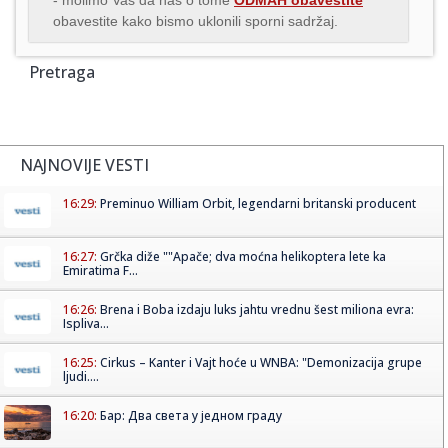
obavestite kako bismo uklonili sporni sadržaj.
Pretraga
NAJNOVIJE VESTI
16:29:
Preminuo William Orbit, legendarni britanski producent
16:27:
Grčka diže ""Apače; dva moćna helikoptera lete ka
Emiratima F...
16:26:
Brena i Boba izdaju luks jahtu vrednu šest miliona evra:
Ispliva...
16:25:
Cirkus – Kanter i Vajt hoće u WNBA: "Demonizacija grupe
ljudi....
16:20:
Бар: Два света у једном граду