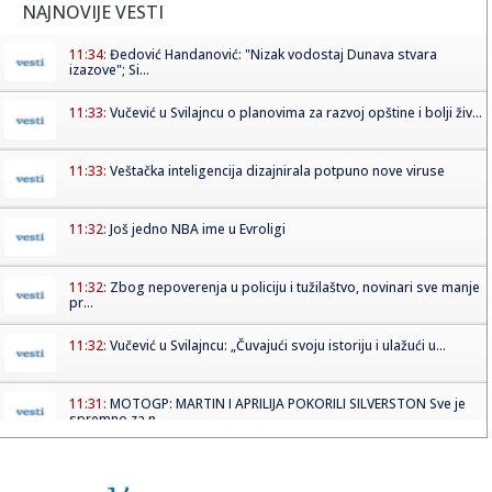
NAJNOVIJE VESTI
11:34:
Đedović Handanović: "Nizak vodostaj Dunava stvara
izazove"; Si...
11:33:
Vučević u Svilajncu o planovima za razvoj opštine i bolji živ...
11:33:
Veštačka inteligencija dizajnirala potpuno nove viruse
11:32:
Još jedno NBA ime u Evroligi
11:32:
Zbog nepoverenja u policiju i tužilaštvo, novinari sve manje
pr...
11:32:
Vučević u Svilajncu: „Čuvajući svoju istoriju i ulažući u...
11:31:
MOTOGP: MARTIN I APRILIJA POKORILI SILVERSTON Sve je
spremno za n...
11:27:
Bleki dobija saigrača iz Monaka