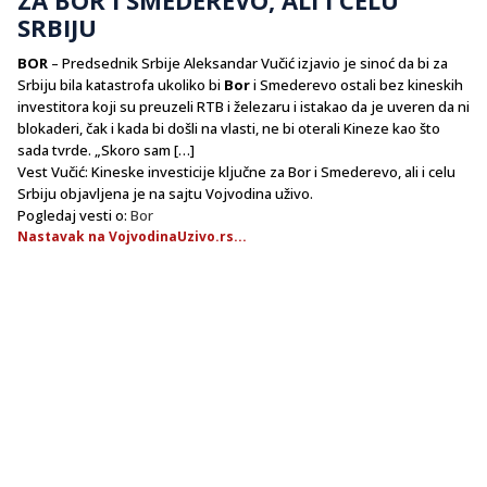
SRBIJU
BOR
– Predsednik Srbije Aleksandar Vučić izjavio je sinoć da bi za
Srbiju bila katastrofa ukoliko bi
Bor
i Smederevo ostali bez kineskih
investitora koji su preuzeli RTB i železaru i istakao da je uveren da ni
blokaderi, čak i kada bi došli na vlasti, ne bi oterali Kineze kao što
sada tvrde. „Skoro sam […]
Vest Vučić: Kineske investicije ključne za Bor i Smederevo, ali i celu
Srbiju objavljena je na sajtu Vojvodina uživo.
Pogledaj vesti o:
Bor
Nastavak na VojvodinaUzivo.rs...