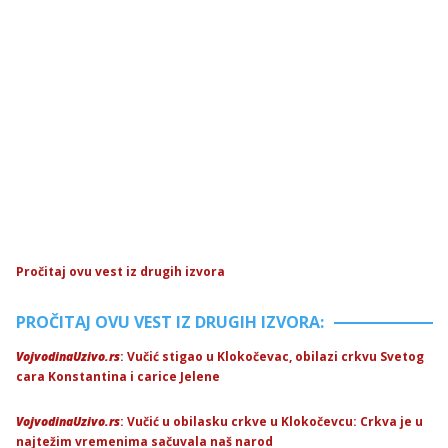
Pročitaj ovu vest iz drugih izvora
PROČITAJ OVU VEST IZ DRUGIH IZVORA:
VojvodinaUzivo.rs
: Vučić stigao u Klokočevac, obilazi crkvu Svetog
cara Konstantina i carice Jelene
VojvodinaUzivo.rs
: Vučić u obilasku crkve u Klokočevcu: Crkva je u
najtežim vremenima sačuvala naš narod