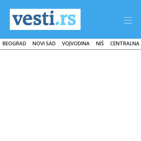
BEOGRAD
NOVI SAD
VOJVODINA
NIŠ
CENTRALNA 