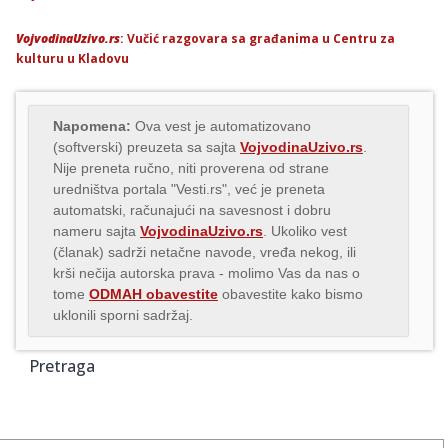
VojvodinaUzivo.rs
: Vučić razgovara sa građanima u Centru za
kulturu u Kladovu
Napomena:
Ova vest je automatizovano
(softverski) preuzeta sa sajta
VojvodinaUzivo.rs
.
Nije preneta ručno, niti proverena od strane
uredništva portala "Vesti.rs", već je preneta
automatski, računajući na savesnost i dobru
nameru sajta
VojvodinaUzivo.rs
. Ukoliko vest
(članak) sadrži netačne navode, vređa nekog, ili
krši nečija autorska prava - molimo Vas da nas o
tome
ODMAH obavestite
obavestite kako bismo
uklonili sporni sadržaj.
Pretraga