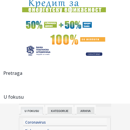
11:23:
VIDEO: Hiljade kvadratnih kilometara šuma u Ukrajini
prekrivene ...
11:21:
O ovom srpskom spektaklu priča planeta: Dejan Petrović
zapalio ...
11:18:
Bruceloza goveda kod Bujanovca
11:17:
Priština u političkom haosu: Kurti traži dogovor, opozicija
ga...
11:13:
Srbija dobija novu gasnu rutu: Stručnjaci otkrivaju detalj
Pretraga
koji ...
11:12:
VIDEO: Svaka glava dvoglavog gekona jede zasebno, a
svaka ima i i...
U fokusu
11:12:
Na Svetski dan siromašnih: "Siromaštvo postalo normalno
u Srbij...
U FOKUSU
KATEGORIJE
ARHIVA
11:11:
MONEKE ODLEPIO NA ZVEZDINU BOMBU: Video novi potpis
u crveno-belo...
Coronavirus