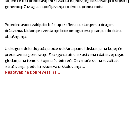
kojem će biti predstavljeni rezultati najnovijeg istraživanja o srpskoj
generaciji Z iz ugla zapošljavanja i odnosa prema radu.
Pojedini uvidi i zaključci biće upoređeni sa stanjem u drugim
državama. Nakon prezentacije biće omogućena pitanja i dodatna
objašnjenja.
U drugom delu događaja biće održana panel diskusija na kojoj će
predstavnici generacije Z razgovarati o iskustvima i dati svoj ugao
gledanja na teme o kojima će biti reči. Osvrnuće se na rezultate
istraživanja, podeliti iskustva iz školovanja,...
Nastavak na DobreVesti.rs...