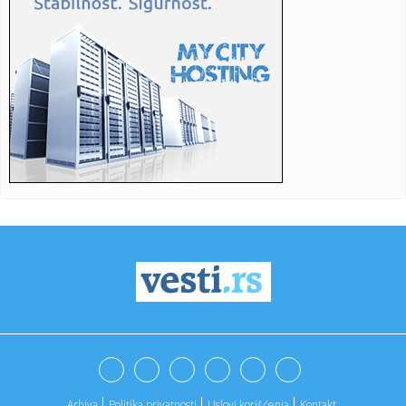
16:52:
Predsjednica Norveškog saveza pozvala Đanija Infantina
na ostav...
16:52:
U Gradišci nema restrikcije vode: Kapacitet duplo veći od
potro...
16:52:
Od brzine do alkohola: Ovo su kazne za saobraćajne
prekršaje u ...
16:52:
Saobraćajni kolaps u Banjaluci: Za nekoliko kilometara
treba 45 ...
16:50:
Vučević bez potvrde o povratku Stefanovića, Nikolića i
Mihajl...
16:49:
EIB odobrila kredit od 100 miliona evra Rumuniji
16:49:
Ove lutke se hitno povlače iz prodaje: RAPEX upozorava na
opasne...
16:48:
Premijerligaška "bomba": Siti našao zamenu za Rodrija u
redovim...
Arhiva
Politika privatnosti
Uslovi korišćenja
Kontakt