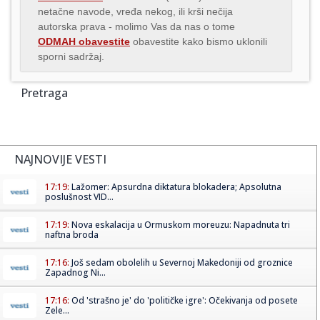
netačne navode, vređa nekog, ili krši nečija
autorska prava - molimo Vas da nas o tome
ODMAH obavestite
obavestite kako bismo uklonili
sporni sadržaj.
Pretraga
NAJNOVIJE VESTI
17:19:
Lažomer: Apsurdna diktatura blokadera; Apsolutna
poslušnost VID...
17:19:
Nova eskalacija u Ormuskom moreuzu: Napadnuta tri
naftna broda
17:16:
Još sedam obolelih u Severnoj Makedoniji od groznice
Zapadnog Ni...
17:16:
Od 'strašno je' do 'političke igre': Očekivanja od posete
Zele...