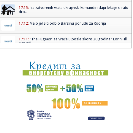
17:15:
Iza zatvorenih vrata ukrajinski komandiri daju lekcije o ratu
dro...
17:12:
Malo je! Siti odbio Barsinu ponudu za Rodrija
17:11:
"The Fugees" se vraćaju posle skoro 30 godina? Lorin Hil
potvrdi...
17:10:
Rajaković o svom odlasku iz Zvezde: "Nisu mi isplatili osam
plat...
17:09:
Kopaonik dobija nove ski-staze: U posao vredan više od
pola mili...
17:07:
Vikend bez vode na dve lokacije u Nišu: Ekipe JKP Naisus
izlaz...
17:04:
Landrovers Panterra je električni Land Rover Defender
17:04:
Xiaomi pravi veliki korak: HyperOS 4 "silazi među ljude"