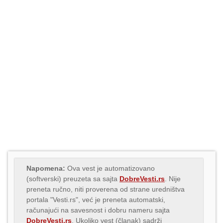
Napomena:
Ova vest je automatizovano
(softverski) preuzeta sa sajta
DobreVesti.rs
. Nije
preneta ručno, niti proverena od strane uredništva
portala "Vesti.rs", već je preneta automatski,
računajući na savesnost i dobru nameru sajta
DobreVesti.rs
. Ukoliko vest (članak) sadrži