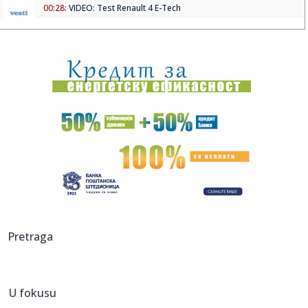
00:28:
VIDEO: Test Renault 4 E-Tech
00:24:
Dogodilo se na današnji datum, 9. avgust
00:24:
Džeko u centru spektakla: Šalke okupio više hiljada navijača
00:24:
Bez golova u Hercegovini: Široki i Sloga, Sarajevo i Radnik
remi...
00:20:
Đura Đ. Trajković br. 26: Plejlista za sivu zonu (Fontaines
D....
00:17:
Velika akcija tokom noći i ranog jutra u Beogradu: Ekipe
izlaze ...
00:02:
Na današnji dan, 9. avgust
Pretraga
23:54:
TEŽAK UDARAC ZA HETAFE PRED EVROPU: Važan igrač
završio sezon...
U fokusu
23:46:
Bivši igrač Barselone ide u Los Anđeles