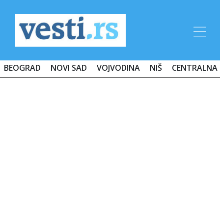
BEOGRAD
NOVI SAD
VOJVODINA
NIŠ
CENTRALNA 