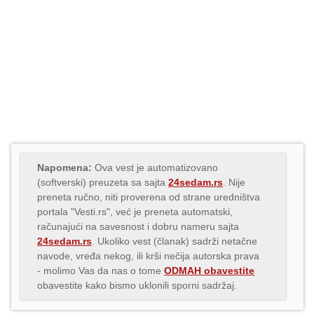
Napomena:
Ova vest je automatizovano
(softverski) preuzeta sa sajta
24sedam.rs
. Nije
preneta ručno, niti proverena od strane uredništva
portala "Vesti.rs", već je preneta automatski,
računajući na savesnost i dobru nameru sajta
24sedam.rs
. Ukoliko vest (članak) sadrži netačne
navode, vređa nekog, ili krši nečija autorska prava
- molimo Vas da nas o tome
ODMAH obavestite
obavestite kako bismo uklonili sporni sadržaj.