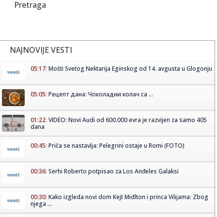
Pretraga
NAJNOVIJE VESTI
05:17:
Mošti Svetog Nektarija Eginskog od 14. avgusta u Glogonju
05:05:
Рецепт дана: Чоколадни колач са ...
01:22:
VIDEO: Novi Audi od 600.000 evra je razvijen za samo 405
dana
00:45:
Priča se nastavlja: Pelegrini ostaje u Romi (FOTO)
00:36:
Serhi Roberto potpisao za Los Anđeles Galaksi
00:30:
Kako izgleda novi dom Kejt Midlton i princa Vilijama: Zbog
njega ...