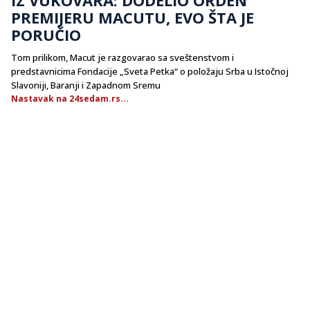
PREMIJERU MACUTU, EVO ŠTA JE
PORUČIO
Tom prilikom, Macut je razgovarao sa sveštenstvom i
predstavnicima Fondacije „Sveta Petka“ o položaju Srba u Istočnoj
Slavoniji, Baranji i Zapadnom Sremu
Nastavak na 24sedam.rs...