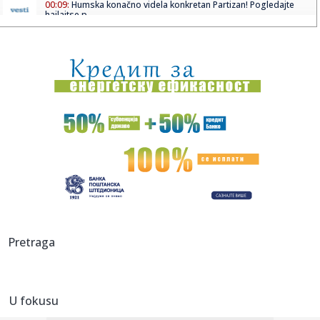
00:09:
Humska konačno videla konkretan Partizan! Pogledajte
hajlajtse p...
00:05:
Roganović ne pomišlja na opuštanje: Uvek ima mesta za
napredak...
00:04:
Vukotić ne zna ko je Baba: "Vidim da ga svi hvale"
00:01:
Na današnji dan, 7. avgust
23:59:
U predgrađu Damaska podignut autobus u vazduh, dve
osobe poginul...
23:55:
ROMAŠČENKO POSLE POTOPA U HUMSKOJ: Jedna stvar
posebno ga je ra...
23:54:
Aleksić: "Nemamo čega da se plašimo u Kazahstanu"
Pretraga
VIDEO
23:48:
Trener Tobola: "Hteli smo da Partizan napada po krilu"
U fokusu
23:47:
Škoda Peaq u serijskoj proizvodnji