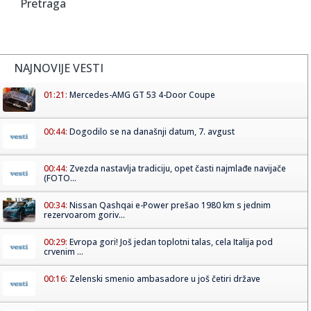
Pretraga
NAJNOVIJE VESTI
01:21:
Mercedes-AMG GT 53 4-Door Coupe
00:44:
Dogodilo se na današnji datum, 7. avgust
00:44:
Zvezda nastavlja tradiciju, opet časti najmlađe navijače
(FOTO...
00:34:
Nissan Qashqai e-Power prešao 1980 km s jednim
rezervoarom goriv...
00:29:
Evropa gori! Još jedan toplotni talas, cela Italija pod
crvenim ...
00:16:
Zelenski smenio ambasadore u još četiri države