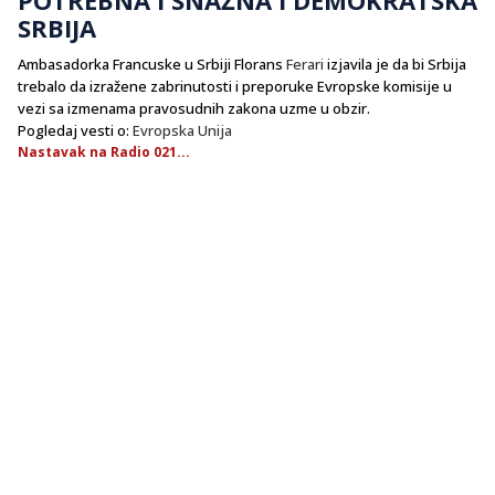
SRBIJA
Ambasadorka Francuske u Srbiji Florans
Ferari
izjavila je da bi Srbija
trebalo da izražene zabrinutosti i preporuke Evropske komisije u
vezi sa izmenama pravosudnih zakona uzme u obzir.
Pogledaj vesti o:
Evropska Unija
Nastavak na Radio 021...