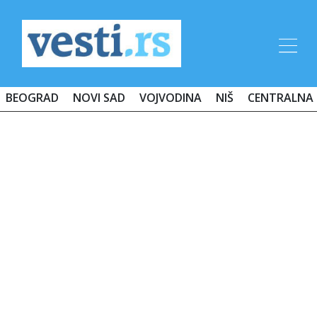
BEOGRAD
NOVI SAD
VOJVODINA
NIŠ
CENTRALNA 