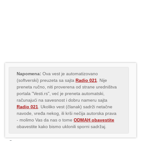
Napomena:
Ova vest je automatizovano
(softverski) preuzeta sa sajta
Radio 021
. Nije
preneta ručno, niti proverena od strane uredništva
portala "Vesti.rs", već je preneta automatski,
računajući na savesnost i dobru nameru sajta
Radio 021
. Ukoliko vest (članak) sadrži netačne
navode, vređa nekog, ili krši nečija autorska prava
- molimo Vas da nas o tome
ODMAH obavestite
obavestite kako bismo uklonili sporni sadržaj.