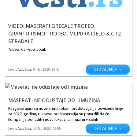
VIDEO: MASERATI GRECALE TROFEO,
GRANTURISMO TROFEO, MCPURA CIELO & GT2
STRADALE
Video: Carwow.co.uk
DETALJNIJE
Izvor:
AutoBlog
,
04.Jul.2026
, 18:41
>>
MASERATI NE ODUSTAJE OD LIMUZINA
Razgovarajući sa novinarima tokom predstavljanja osvežene linije
za 2027. godinu, rukovodioci Maseratija su potvrdili da će
kompanija ponuditi i novu luksuznu limuzinu visokih
performansi.Na pitanje da li je još sedana na putu, Maserati je
DETALJNIJE
Izvor:
AutoBlog
,
19.Jun.2026
, 08:05
>>
odgovorio: „Odgovor je apsolutno da.“Iako rukovodioci nisu ulazili
u konkretne detalje u vezi sa budućim zamenama za Ghibli ili