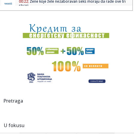
00:22:
Žene koje žele nezaboravan seks moraju da rade ove tri
stvari
00:18:
Bugatti najavljuje novi jedinstveni automobil
00:15:
Drama na plaži u Italiji! Doktorka iz Beograda pritrčala
turist...
00:02:
Na današnji dan, 6. avgust
23:51:
Tri medalje za Srbiju na EP
23:47:
KIKS PANATINAIKOSA UPRKOS OGROMNIM ULAGANJIMA:
Grčki velikan vod...
23:46:
Tragedija kod Požarevca: Čovek stradao u požaru koji je
Pretraga
sam iz...
23:38:
Lara Gut-Behrami završila karijeru
U fokusu
23:35:
General Motors i SAIC produžili zajedničko ulaganje na još
20 ...