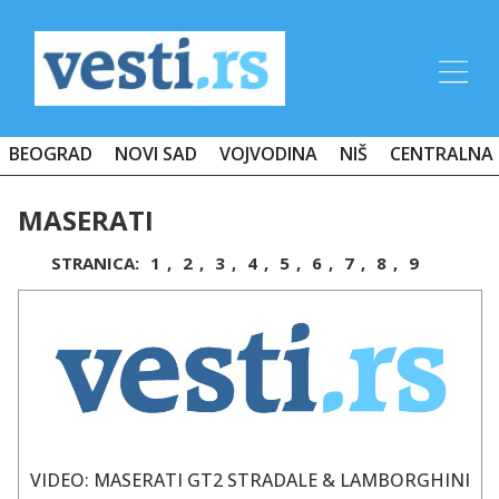
BEOGRAD
NOVI SAD
VOJVODINA
NIŠ
CENTRALNA 
MASERATI
STRANICA:
1
,
2
,
3
,
4
,
5
,
6
,
7
,
8
,
9
VIDEO: MASERATI GT2 STRADALE & LAMBORGHINI