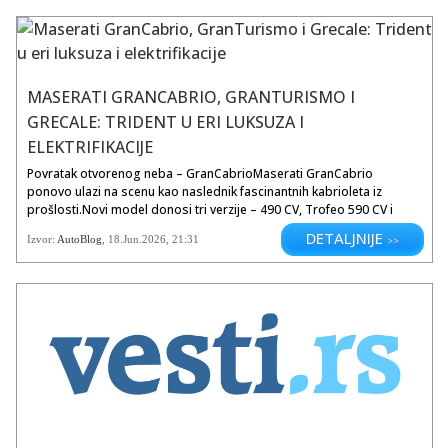
Quattroporte, rekli su da ta dva modela imaju važno mesto u liniji
kompanije.Maserati kaže da se nada da će ponovo osvojiti...
MASERATI GRANCABRIO, GRANTURISMO I
GRECALE: TRIDENT U ERI LUKSUZA I
ELEKTRIFIKACIJE
Povratak otvorenog neba – GranCabrioMaserati GranCabrio
ponovo ulazi na scenu kao naslednik fascinantnih kabrioleta iz
prošlosti.Novi model donosi tri verzije – 490 CV, Trofeo 590 CV i
Folgore 760 CV. Svaka verzija ima jasno definisan karakter.
DETALJNIJE
Izvor:
AutoBlog
,
18.Jun.2026
, 21:31
>>
GranCabrio 490 CV naglašava luksuz kroz Crio točkove, hromirane
detalje i kabinu obloženu punom kožom.Trofeo 590 CV ide u
pravcu sporta, sa Pegaso točkovima, karbonskim panelima i
sportskim izduvom. Folgore 760 CV otvara vrata električnoj eri, sa...