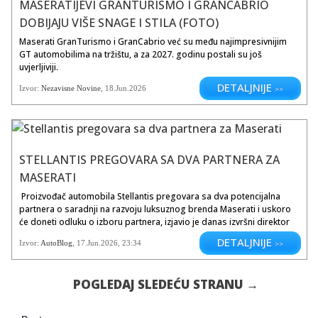
MASERATIJEVI GRANTURISMO I GRANCABRIO
DOBIJAJU VIŠE SNAGE I STILA (FOTO)
Maserati GranTurismo i GranCabrio već su među najimpresivnijim
GT automobilima na tržištu, a za 2027. godinu postali su još
uvjerljiviji.
DETALJNIJE
Izvor:
Nezavisne Novine
, 18.Jun.2026
>>
STELLANTIS PREGOVARA SA DVA PARTNERA ZA
MASERATI
Proizvođač automobila Stellantis pregovara sa dva potencijalna
partnera o saradnji na razvoju luksuznog brenda Maserati i uskoro
će doneti odluku o izboru partnera, izjavio je danas izvršni direktor
kompanije Antonio Filosa.On je rekao da pregovori obuhvataju
DETALJNIJE
Izvor:
AutoBlog
,
17.Jun.2026
, 23:34
>>
„dva važna partnera, koji bi kompaniji mogli da donesu nove
tehnologije, razvojne mogućnosti i dodatna inovativna rešenja za
Maserati“, preneo je Rojters.Filosa nije otkrio identitet potencijalnih
POGLEDAJ SLEDEĆU STRANU →
partnera, ali je naglasio da bi...