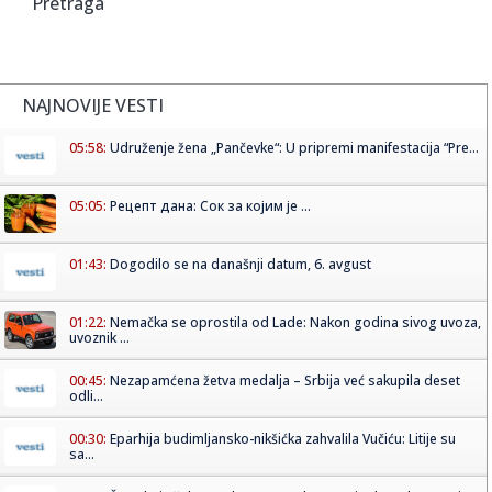
Pretraga
NAJNOVIJE VESTI
05:58:
Udruženje žena „Pančevke“: U pripremi manifestacija “Pre...
05:05:
Рецепт дана: Сок за којим је ...
01:43:
Dogodilo se na današnji datum, 6. avgust
01:22:
Nemačka se oprostila od Lade: Nakon godina sivog uvoza,
uvoznik ...
00:45:
Nezapamćena žetva medalja – Srbija već sakupila deset
odli...
00:30:
Eparhija budimljansko-nikšićka zahvalila Vučiću: Litije su
sa...