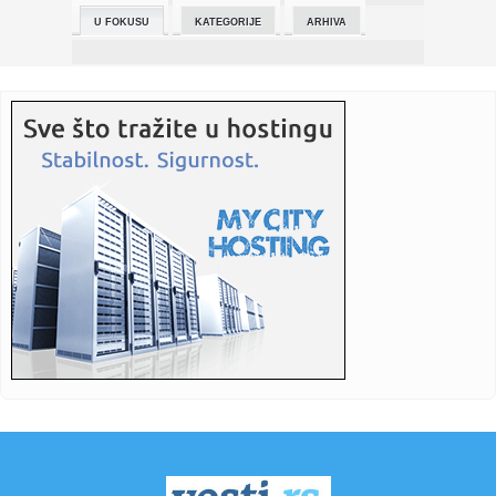
U FOKUSU
KATEGORIJE
ARHIVA
23:35:
Crveni alarm u Evropi: Rekordi padaju, reke presušuju,
požari b...
23:33:
Novi rat Anđeline Džoli i Breda Pita! Glumac traži da otkrije
...
23:27:
Pre „Černobiljske molitve“, stavite ovu knjigu nobelovke na
...
23:23:
Lavlje srce srpskih juniorki! Srbija u dramatičnoj završnici
sr...
23:22:
Moskvu čeka pakao: Izdato ozbiljno upozorenje; Oglasili se
meteo...
23:21:
Betis očitao lekciju Arsenalu
23:19:
Roma dovela autora najprljavijeg poteza na Mundijalu
23:09:
KECMANOVIĆ PAO POSLE MARATONA: Srbin dobio prvi set,
pa poklekao...