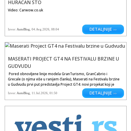
HURACAN STO
Video: Carwow.co.uk
DETALJNIJE
Izvor:
AutoBlog
,
04.Avg.2026
, 08:04
>>
MASERATI PROJECT GT4 NA FESTIVALU BRZINE U
GUDVUDU
Pored obnovljene linije modela GranTurismo, GranCabrio i
Grecale (o njima više u ranijem članku), Maserati na Festivalu brzine
u Gudvudu prvi put predstavlja Project GT4: novi projekat koji je
razvio Maserati Corse da bi tehnički, stilski i inženjerski DNK novog
DETALJNIJE
Izvor:
AutoBlog
,
11.Jul.2026
, 01:50
>>
GranTurisma doveo na stazu.Dizajniran da uđe u jednu od
najdinamičnijih međunarodnih GT kategorija, automobil koristi
iskustvo stečeno sa Maseratijem GT2 i kreiran je sa specifičnim
ciljem: da se vrati na stazu 2028. godine sa...