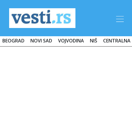
BEOGRAD
NOVI SAD
VOJVODINA
NIŠ
CENTRALNA 