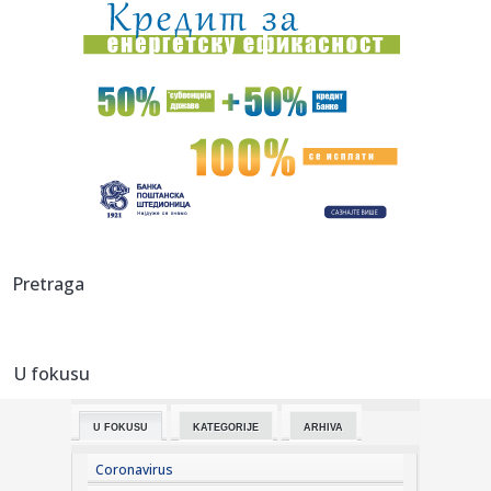
18:48:
Mladić se utopio u Krivaji
18:48:
Ekspres lonac je pravi saveznik u kuhinji: Evo kako ga
pravilno k...
18:48:
Ko su najbogatije estradne zvijezde u Srbiji: Godinama
zarađuju ...
18:48:
Bečki robot srpskog naučnika donosi revoluciju: Metalne
dijelov...
18:48:
Poljoprivrednicima potrebne milijarde evra pomoći
Pretraga
18:48:
Ribolovački kapitalac uhvaćena na Bilećkom jezeru,
dugačak 2 ...
U fokusu
18:48:
Crvena, žuta, zelena ili plava: Šta znače lampice na
instrumen...
U FOKUSU
KATEGORIJE
ARHIVA
18:46:
Vučić najavio veća primanja građana: "Penzije će da prate
pl...
Coronavirus