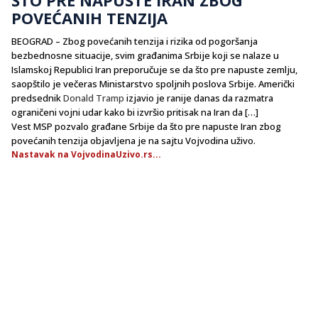
POVEĆANIH TENZIJA
BEOGRAD – Zbog povećanih tenzija i rizika od pogoršanja
bezbednosne situacije, svim građanima Srbije koji se nalaze u
Islamskoj Republici Iran preporučuje se da što pre napuste zemlju,
saopštilo je večeras Ministarstvo spoljnih poslova Srbije. Američki
predsednik
Donald Tramp
izjavio je ranije danas da razmatra
ograničeni vojni udar kako bi izvršio pritisak na Iran da […]
Vest MSP pozvalo građane Srbije da što pre napuste Iran zbog
povećanih tenzija objavljena je na sajtu Vojvodina uživo.
Nastavak na VojvodinaUzivo.rs...