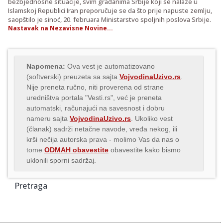
bezbjednosne situacije, svim građanima Srbije koji se nalaze u
Islamskoj Republici Iran preporučuje se da što prije napuste zemlju,
saopštilo je sinoć, 20. februara Ministarstvo spoljnih poslova Srbije.
Nastavak na Nezavisne Novine...
Napomena:
Ova vest je automatizovano
(softverski) preuzeta sa sajta
VojvodinaUzivo.rs
.
Nije preneta ručno, niti proverena od strane
uredništva portala "Vesti.rs", već je preneta
automatski, računajući na savesnost i dobru
nameru sajta
VojvodinaUzivo.rs
. Ukoliko vest
(članak) sadrži netačne navode, vređa nekog, ili
krši nečija autorska prava - molimo Vas da nas o
tome
ODMAH obavestite
obavestite kako bismo
uklonili sporni sadržaj.
Pretraga