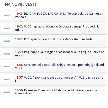
NAJNOVIJE VESTI
19:03:
HLADAN TUŠ ZA TADIĆA I NEC: Telstar šokirao Najmegen
već na s...
19:02:
Vučić najavio značajno veće plate i penzije! Predsednik
otkri...
19:02:
PSŽ ispustio prednost protiv Mančester junajteda
18:59:
Pogledajte kako izgleda raskošna vila Bogoljuba Karića na
moru:...
18:58:
Šok: Rumunija pobedila Srbiju košem u poslednjoj sekundi!
VIDEO
18:57:
Vučić: "Izbori najkasnije za tri meseca"; "Važno je da se ne
i...
18:50:
Drama na Dunavu kod Bele stene: Muškarac skočio iz
čamca da se...
18:50:
Zasukali rukave širom Beograda: Aktivisti SNS izašli na
teren, ...