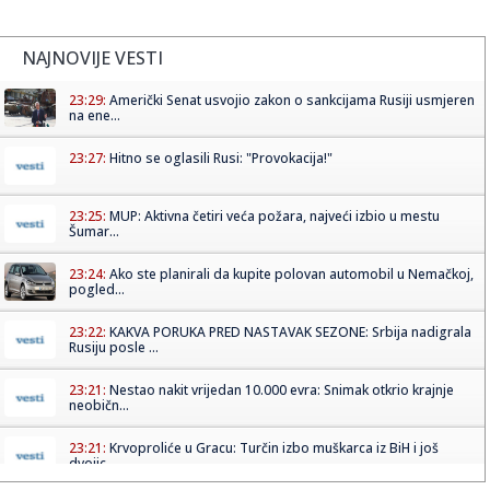
NAJNOVIJE VESTI
23:29:
Američki Senat usvojio zakon o sankcijama Rusiji usmjeren
na ene...
23:27:
Hitno se oglasili Rusi: "Provokacija!"
23:25:
MUP: Aktivna četiri veća požara, najveći izbio u mestu
Šumar...
23:24:
Ako ste planirali da kupite polovan automobil u Nemačkoj,
pogled...
23:22:
KAKVA PORUKA PRED NASTAVAK SEZONE: Srbija nadigrala
Rusiju posle ...
23:21:
Nestao nakit vrijedan 10.000 evra: Snimak otkrio krajnje
neobičn...
23:21:
Krvoproliće u Gracu: Turčin izbo muškarca iz BiH i još
dvojic...