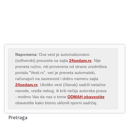
Napomena:
Ova vest je automatizovano
(softverski) preuzeta sa sajta
24sedam.rs
. Nije
preneta ručno, niti proverena od strane uredništva
portala "Vesti.rs", već je preneta automatski,
računajući na savesnost i dobru nameru sajta
24sedam.rs
. Ukoliko vest (članak) sadrži netačne
navode, vređa nekog, ili krši nečija autorska prava
- molimo Vas da nas o tome
ODMAH obavestite
obavestite kako bismo uklonili sporni sadržaj.
Pretraga