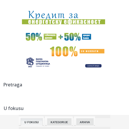
23:21:
Španija od subote uvodi kontrole za putnike iz Italije: Evo
šta...
23:21:
Pucano na vilu bogatog srpskog trgovca nekretninama u
Minhenu
23:21:
Ako vam nije do vježbanja, ova dvominutna aktivnost može
biti o...
23:21:
Teška saobraćajka u Prijedoru: Povrijeđen vozač motora
23:21:
U Zvorniku nastupali guslari iz Srbije, Crne Gore i Republike
Srp...
23:21:
Burna noć u Vitezu i Novom Travniku: Eksplozivna naprava
Pretraga
bačena...
23:21:
Godišnja inflacija u Grčkoj usporila na 3,4 odsto u julu,
najni...
U fokusu
23:21:
Dunav sve niži, problemi sve veći: Elektrane smanjuju
proizvodn...
U FOKUSU
KATEGORIJE
ARHIVA
23:21:
Inspektori upali u ilegalnu sušaru: Oko 1.000 pršuta, svi će