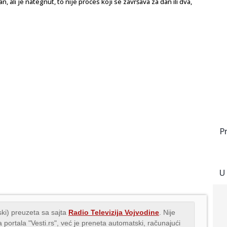
, ali je nategnut, to nije proces koji se završava za dan ili dva,
P
U
ki) preuzeta sa sajta
Radio Televizija Vojvodine
. Nije
 portala "Vesti.rs", već je preneta automatski, računajući