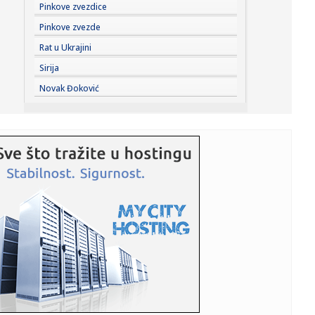
10:25:
Sombor: Dunav kod Bezdana u blagom porastu, vodostaj
Pinkove zvezdice
danas -158 c...
Pinkove zvezde
10:17:
HODAR RUTINIRAO LEHEČKU, DRMA SE TRON SINERU I
Rat u Ukrajini
ALKARAZU: Tinejd...
Sirija
10:17:
Vučić dočekao Zelenskog i najavio fabriku dronova sa
Novak Đoković
Izraelom
10:16:
Nove ankete: Rat u Iranu i inflacija "potopili" Trampa
10:16:
U Srpskoj rođeno 20 beba
10:16:
Ugašen požar u saudijskoj rafineriji Džazan
10:16:
Maloljetnik uhapšen u Ljubinju: Osumnjičen da je
povrijedio pol...
10:15:
Anthrax objavili novi singl i spot za pesmu Everybody’s
Got a P...
10:15:
Iran uslovljava Vašington