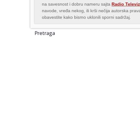
na savesnost i dobru nameru sajta
Radio Televiz
navode, vređa nekog, ili krši nečija autorska pr
obavestite kako bismo uklonili sporni sadržaj.
Pretraga