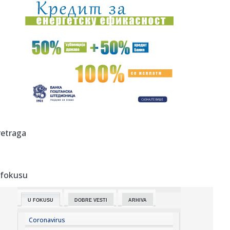
10:27:
Oko 1.500 ljudi posjetilo džez festival na Zelenkovcu
10:26:
'Građanska smrt': Kremlj državljanstvo koristi kao oružje
prot...
10:26:
Analiza pokazala: Električni trotineti znatno opasniji od
motoci...
10:26:
Mačke, kondomi i registarske tablice: Ajkule koje će
pojesti go...
10:26:
Bioskop pod letnjim nebom u utorak u Kineskoj četvrti:
retraga
Povedite ...
10:26:
"Shvatila sam – mogu da se borim sa najboljima"
 fokusu
10:25:
Siromaštvo i socijalna nepravda sve više opterećuju Srbiju
U FOKUSU
DOBRE VESTI
ARHIVA
10:25:
Pakao u Peščari, herojska borba vatrogasaca! Dačić:
"Umorni j...
Coronavirus