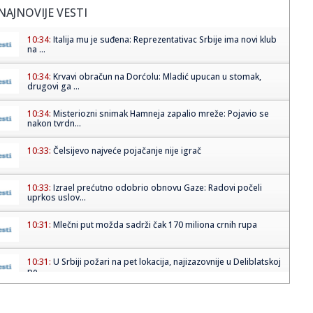
NAJNOVIJE VESTI
10:34:
Italija mu je suđena: Reprezentativac Srbije ima novi klub
na ...
10:34:
Krvavi obračun na Dorćolu: Mladić upucan u stomak,
drugovi ga ...
10:34:
Misteriozni snimak Hamneja zapalio mreže: Pojavio se
nakon tvrdn...
10:33:
Čelsijevo najveće pojačanje nije igrač
10:33:
Izrael prećutno odobrio obnovu Gaze: Radovi počeli
uprkos uslov...
10:31:
Mlečni put možda sadrži čak 170 miliona crnih rupa
10:31:
U Srbiji požari na pet lokacija, najizazovnije u Deliblatskoj
pe...
10:30:
Romantizujemo leto do kraja, a ovi komadi su kao stvoreni
za avgu...