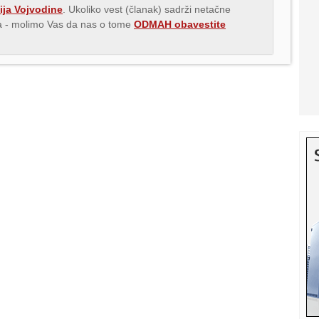
ija Vojvodine
. Ukoliko vest (članak) sadrži netačne
ava - molimo Vas da nas o tome
ODMAH obavestite