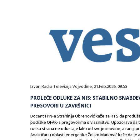
Izvor:
Radio Televizija Vojvodine
,
21.Feb.2026
, 09:53
PROLEĆE ODLUKE ZA NIS: STABILNO SNABDE
PREGOVORI U ZAVRŠNICI
Docent FPN-a Strahinja Obrenović kaže za RTS da produžen
podrške OFAK-a pregovorima o vlasništvu. Upozorava da t
ruska strana ne odustaje lako od svoje imovine, a raniji p
Analitičar u oblasti energetike Željko Marković kaže da j