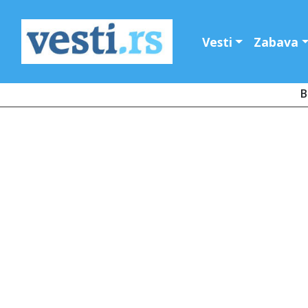
Vesti
Zabava
B