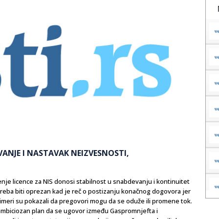
VANJE I NASTAVAK NEIZVESNOSTI,
je licence za NIS donosi stabilnost u snabdevanju i kontinuitet
reba biti oprezan kad je reč o postizanju konačnog dogovora jer
rimeri su pokazali da pregovori mogu da se oduže ili promene tok.
e ambiciozan plan da se ugovor između Gaspromnjefta i