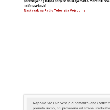
potencijalnog kupca potpiše do kraja marta. Može biti realan
ističe Marković.
Nastavak na Radio Televizija Vojvodine...
Napomena:
Ova vest je automatizovano (softvers
preneta ručno, niti proverena od strane uredništva