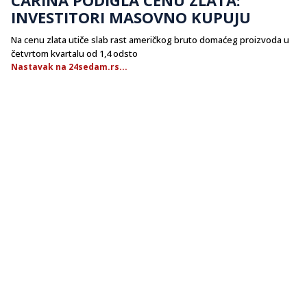
INVESTITORI MASOVNO KUPUJU
Na cenu zlata utiče slab rast američkog bruto domaćeg proizvoda u
četvrtom kvartalu od 1,4 odsto
Nastavak na 24sedam.rs...