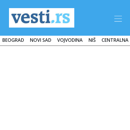
BEOGRAD
NOVI SAD
VOJVODINA
NIŠ
CENTRALNA 