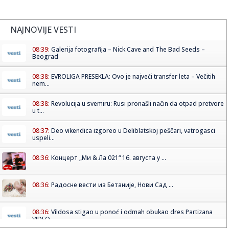
NAJNOVIJE VESTI
08:39:
Galerija fotografija – Nick Cave and The Bad Seeds –
Beograd
08:38:
EVROLIGA PRESEKLA: Ovo je najveći transfer leta – Večitih
nem...
08:38:
Revolucija u svemiru: Rusi pronašli način da otpad pretvore
u t...
08:37:
Deo vikendica izgoreo u Deliblatskoj peščari, vatrogasci
uspeli...
08:36:
Концерт „Ми & Ла 021“ 16. августа у ...
08:36:
Радосне вести из Бетаније, Нови Сад ...
08:36:
Vildosa stigao u ponoć i odmah obukao dres Partizana
VIDEO