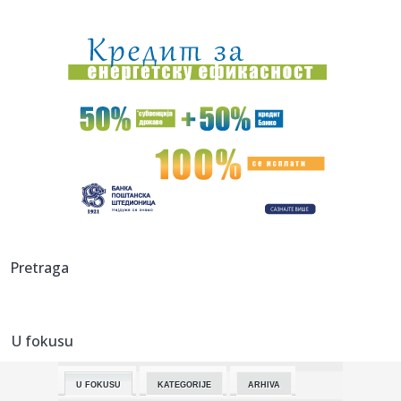
08:29:
SSP: Ryanair od zimske sezone obustavlja sve letove sa
niškog ae...
08:25:
Привремена измена трасе линије 7Б и ...
08:19:
Požari ne jenjavaju: Gori više od 700 hektara u Deliblatskoj
pe...
08:18:
Ovacije beogradske publike za Nik Kejva: Dva i po sata
uživanja ...
08:17:
Potres u Premijer ligi – Liverpul dovodi štopera Barselone!
08:17:
Kina sve bliže vrhu: Pretekla Francusku, a SAD su sledeća
Pretraga
meta
08:15:
Lindsey Buckingham najavljuje projekat sa Stevie Nicks za
slede...
U fokusu
08:13:
Novi skandal Đanija Infantina!
U FOKUSU
KATEGORIJE
ARHIVA
08:13:
Nik Kejv održao koncert na Kalemegdanu