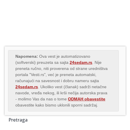
Napomena:
Ova vest je automatizovano
(softverski) preuzeta sa sajta
24sedam.rs
. Nije
preneta ručno, niti proverena od strane uredništva
portala "Vesti.rs", već je preneta automatski,
računajući na savesnost i dobru nameru sajta
24sedam.rs
. Ukoliko vest (članak) sadrži netačne
navode, vređa nekog, ili krši nečija autorska prava
- molimo Vas da nas o tome
ODMAH obavestite
obavestite kako bismo uklonili sporni sadržaj.
Pretraga