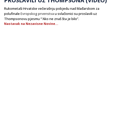
Rukometaši Hrvatske večerašnju pobjedu nad Mađarskom za
polufinale
Evropskog prvenstva
u svlačionici su proslavili uz
Thompsonovu pjesmu “'Ako ne znaš šta je bilo”.
Nastavak na Nezavisne Novine...