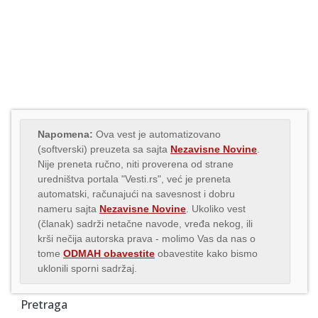
Napomena:
Ova vest je automatizovano
(softverski) preuzeta sa sajta
Nezavisne Novine
.
Nije preneta ručno, niti proverena od strane
uredništva portala "Vesti.rs", već je preneta
automatski, računajući na savesnost i dobru
nameru sajta
Nezavisne Novine
. Ukoliko vest
(članak) sadrži netačne navode, vređa nekog, ili
krši nečija autorska prava - molimo Vas da nas o
tome
ODMAH obavestite
obavestite kako bismo
uklonili sporni sadržaj.
Pretraga