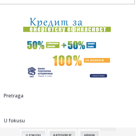
07:26:
Burnu noć u Beogradu obeležila tri udesa: Četvoro lakše
povre...
07:24:
Pokvarila se klima u iznajmljenom stanu: Ko plaća majstora,
a ka...
07:22:
Vrućina ne popušta: Srbija sledeće nedelje na udaru
temperatur...
07:22:
Cirkus se nastavlja: UEFA isplatila bivšu ljubavnicu Đanija
Inf...
07:15:
Policija prijavila učenike iz Mrkonjić Grada Tužilaštvu u
Ban...
07:15:
Već počelo bildovanje nacionalnih mišića pred izbore 2026.
Pretraga
07:13:
Kolumbija dobila novog predsednika: Inauguracija uz
11.000 vojnik...
U fokusu
07:12:
Požar uništio prostorije i dokumentaciju ekološkog
udruženja ...
U FOKUSU
KATEGORIJE
ARHIVA