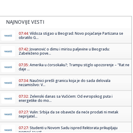
NAJNOVIJE VESTI
07:44:
Vildoza stigao u Beograd: Novo pojačanje Partizana se
obratilo G...
07:42:
Jovanović o dimu i mirisu paljevine u Beogradu:
Zabeleženo pove...
07:35:
Amerika u ćorsokaku?; Trampu stiglo upozorenje – "Rat ne
daje ...
07:34:
Naučnici prešli granicu koja je do sada delovala
nezamislivo: V...
07:32:
Zelenski danas sa Vučićem: Od evropskog puta i
energetike do mo...
07:27:
Vulin: Srbija da se obaveže da neće prodati ni metak
neprijatel...
07:27:
Studenti u Novom Sadu ispred Rektorata prikupljaju
pomoć za vat...