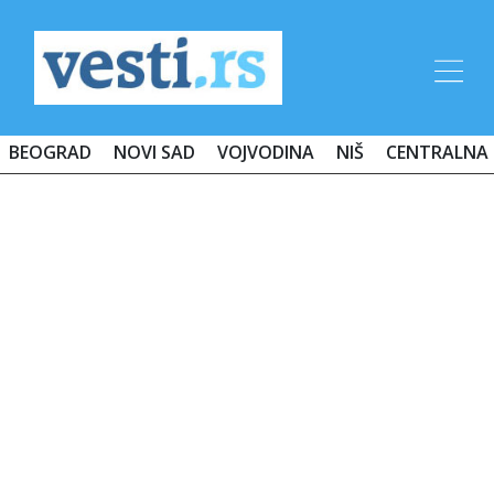
BEOGRAD
NOVI SAD
VOJVODINA
NIŠ
CENTRALNA 