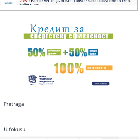
23:51:
PARTIZAN TRLJA RUKE: Transfer Saše Lukića doneo crno-
belima 300...
23:48:
Otišao iz Arsenala pre nego što su podigli trofej – vratio
se...
23:47:
Srpkinje pronašle novčanik u Čanju, pa uradile nešto što je
...
23:46:
Detalji drame na nemačkom aerodromu: Vozač nogom
izbacio dron s...
23:42:
Kraj za Aleksandru i Anu: Eliminisane već na startu
23:35:
"Nema lakih utakmica, ali mi smo Vojvodina"
23:33:
Ribakina sigurna u Torontu
Pretraga
23:32:
Brenin potez posle pada razbesneo javnost: Devojka joj
pružila r...
U fokusu
23:29:
Američki Senat usvojio zakon o sankcijama Rusiji usmjeren
na ene...