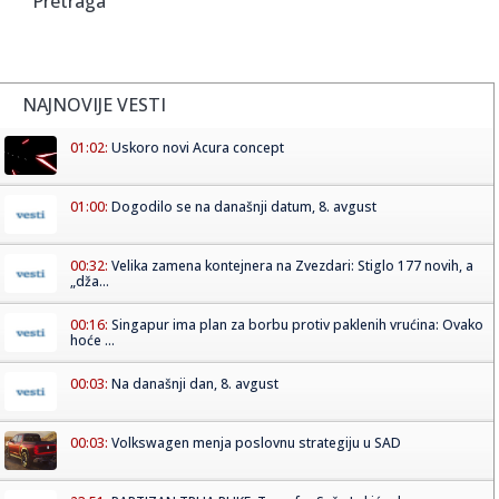
Pretraga
NAJNOVIJE VESTI
01:02:
Uskoro novi Acura concept
01:00:
Dogodilo se na današnji datum, 8. avgust
00:32:
Velika zamena kontejnera na Zvezdari: Stiglo 177 novih, a
„dža...
00:16:
Singapur ima plan za borbu protiv paklenih vrućina: Ovako
hoće ...
00:03:
Na današnji dan, 8. avgust
00:03:
Volkswagen menja poslovnu strategiju u SAD