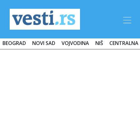
BEOGRAD
NOVI SAD
VOJVODINA
NIŠ
CENTRALNA 