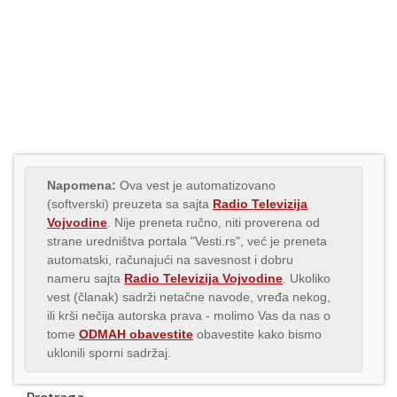
Napomena:
Ova vest je automatizovano
(softverski) preuzeta sa sajta
Radio Televizija
Vojvodine
. Nije preneta ručno, niti proverena od
strane uredništva portala "Vesti.rs", već je preneta
automatski, računajući na savesnost i dobru
nameru sajta
Radio Televizija Vojvodine
. Ukoliko
vest (članak) sadrži netačne navode, vređa nekog,
ili krši nečija autorska prava - molimo Vas da nas o
tome
ODMAH obavestite
obavestite kako bismo
uklonili sporni sadržaj.