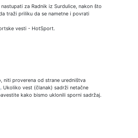
o nastupati za Radnik iz Surdulice, nakon što
a traži priliku da se nametne i povrati
tske vesti - HotSport.
o, niti proverena od strane uredništva
s
. Ukoliko vest (članak) sadrži netačne
vestite kako bismo uklonili sporni sadržaj.