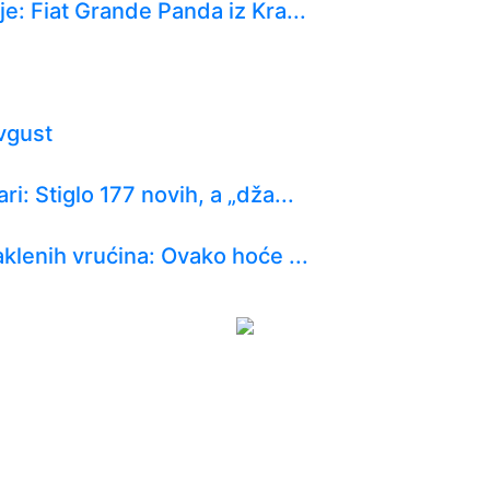
je: Fiat Grande Panda iz Kra...
vgust
: Stiglo 177 novih, a „dža...
klenih vrućina: Ovako hoće ...
iju u SAD
e Lukića doneo crno-belima 300...