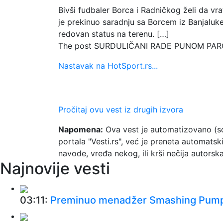
Bivši fudbaler Borca i Radničkog želi da vra
je prekinuo saradnju sa Borcem iz Banjaluk
redovan status na terenu. […]
The post SURDULIČANI RADE PUNOM PAROM: R
Nastavak na HotSport.rs...
Pročitaj ovu vest iz drugih izvora
Napomena:
Ova vest je automatizovano (so
portala "Vesti.rs", već je preneta automats
navode, vređa nekog, ili krši nečija autor
Najnovije vesti
03:11:
Preminuo menadžer Smashing Pumpki