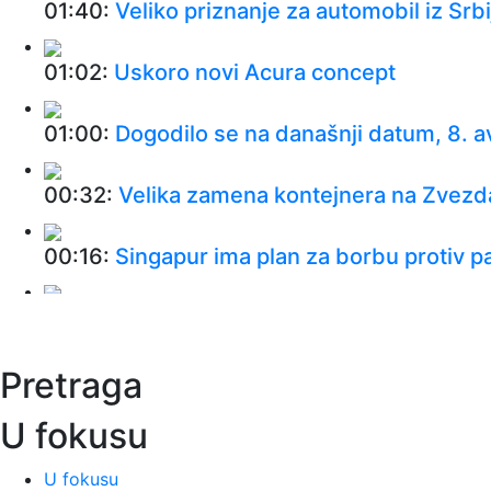
01:40:
Veliko priznanje za automobil iz Srbi
01:02:
Uskoro novi Acura concept
01:00:
Dogodilo se na današnji datum, 8. a
00:32:
Velika zamena kontejnera na Zvezdari
00:16:
Singapur ima plan za borbu protiv pa
00:03:
Na današnji dan, 8. avgust
Pretraga
00:03:
Volkswagen menja poslovnu strateg
U fokusu
23:51:
PARTIZAN TRLJA RUKE: Transfer Saš
U fokusu