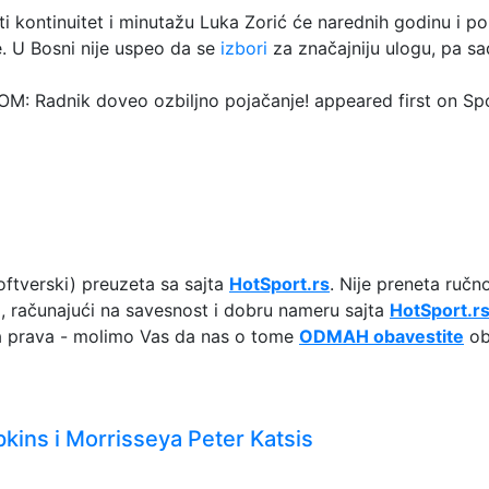
ti kontinuitet i minutažu Luka Zorić će narednih godinu i p
e. U Bosni nije uspeo da se
izbori
za značajniju ulogu, pa sad
adnik doveo ozbiljno pojačanje! appeared first on Spor
ftverski) preuzeta sa sajta
HotSport.rs
. Nije preneta ručn
ki, računajući na savesnost i dobru nameru sajta
HotSport.r
ska prava - molimo Vas da nas o tome
ODMAH obavestite
oba
ns i Morrisseya Peter Katsis