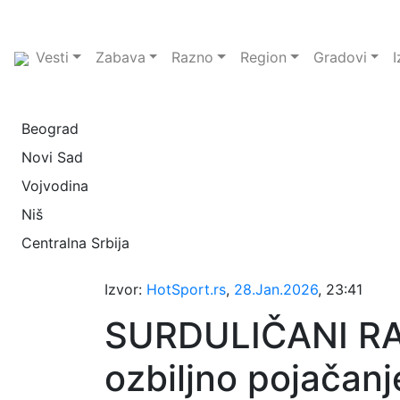
Vesti
Zabava
Razno
Region
Gradovi
I
Beograd
Novi Sad
Vojvodina
Niš
Centralna Srbija
Izvor:
HotSport.rs
,
28.Jan.2026
, 23:41
SURDULIČANI RA
ozbiljno pojačanj