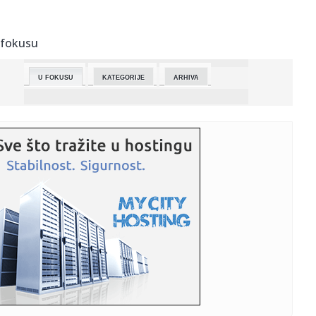
00:18:
Nil Jang nudi stanovnicima Grenlanda besplatan pristup
cijelom ka...
 fokusu
00:18:
Turske pljeskavice, mekane i ukusne
U FOKUSU
KATEGORIJE
ARHIVA
00:18:
Udala se jedna od najljepših Srpkinja (VIDEO)
00:18:
Prikazan ruski film koji su titlovali banjalučki studenti
00:18:
Izbjeljivač reklamiran kao “lijek za autizam”
00:18:
Pronađen avion nestao u Kolumbiji, poginulo svih 15
putnika
00:05:
Engleski klubovi sigurni, pobjede Bajerna, Barselone i
Intera, Be...
00:05:
Bild otkrio kako je došlo do transfera Džeke: Sve je filmska
pr...
00:05:
Danska na Island u polufinalu EP, Nijemci protiv Hrvata u