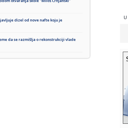
odom otvaranja škole "Miloš Crnjanski"
U
javljuje dizel od nove nafte koju je
reme da se razmišlja o rekonstrukciji vlade