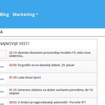
Blog
Marketing
JA
NAJNOVIJE VESTI
02:10:
Hyundai obustavio proizvodnju modela i10, stižu nova
električna...
02:03:
Dogodilo se na današnji datum, 29. januar
01:39:
Lada Vesta Sport
01:23:
Umereno oblačno sa dužim sunčanim periodima, do 16
stepeni
00:53:
U Andori je najprodavaniji automobil - Porsche 911