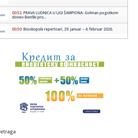
00:52:
PRAVA LUDNICA U LIGI ŠAMPIONA: Golman pogotkom
doneo Benfiki pro...
00:50:
Bioskopski repertoari, 29. januar – 4. februar 2026.
00:27:
TOŠIĆ OTKRIO DETALJE O PARTIZANOVIM IGRAČIMA: „Ne
traži ih ...
00:18:
Mirjana Pajković otvoreno o skandalu s intimnim snimcima
(VIDEO)
00:18:
Državljanin BiH uhapšen po nalogu saveznih imigracionih
vlasti
00:18:
Life Science REIT prodaje se za 150 miliona funti
00:18:
Performans Sanije Ameti nakon osuđujuće presude
00:18:
Otkrijte koji su najsrećniji aspekti u natalnoj karti
retraga