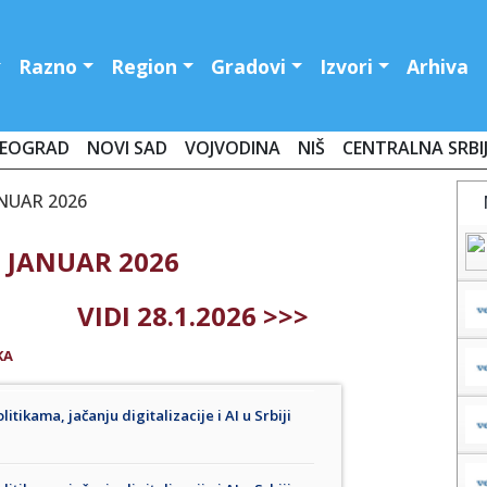
Razno
Region
Gradovi
Izvori
Arhiva
EOGRAD
NOVI SAD
VOJVODINA
NIŠ
CENTRALNA SRBI
ANUAR 2026
. JANUAR 2026
VIDI 28.1.2026 >>>
KA
tikama, jačanju digitalizacije i AI u Srbiji