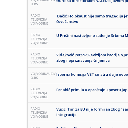
Đurić sa direktorkom NALED o javnim poli
O.RS
RADIO
Dačić: Holokaust nije samo tragedija 
TELEVIZIJA
čovečanstvu
VOJVODINE
RADIO
U Prištini nastavljeno suđenje Srbima M
TELEVIZIJA
VOJVODINE
RADIO
Vidaković Petrov: Revizijom istorije o 
TELEVIZIJA
zbog nepriznavanja činjenica
VOJVODINE
VOJVODINAUZIV
Izborna komisija VST smatra da je nepo
O.RS
RADIO
Brnabić primila u oproštajnu posetu 
TELEVIZIJA
VOJVODINE
RADIO
Vučić: Tim za EU nije formiran zbog "z
TELEVIZIJA
integracije
VOJVODINE
RADIO