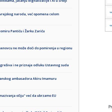
tikama, jačanju digitalizacije i AI u Srbiji
jevrejskog naroda, već opomena celom
omiru Pantiću i Žarku Zariću
Jasenovcu ne može doći do pomirenja u regionu
grešiva i ne priznaje odluku Ustavnog suda
japanskog ambasadora Akiru Imamuru
amazivanja očiju" već da ubrzamo EU
P