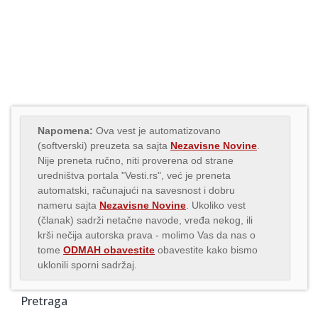
Napomena:
Ova vest je automatizovano
(softverski) preuzeta sa sajta
Nezavisne Novine
.
Nije preneta ručno, niti proverena od strane
uredništva portala "Vesti.rs", već je preneta
automatski, računajući na savesnost i dobru
nameru sajta
Nezavisne Novine
. Ukoliko vest
(članak) sadrži netačne navode, vređa nekog, ili
krši nečija autorska prava - molimo Vas da nas o
tome
ODMAH obavestite
obavestite kako bismo
uklonili sporni sadržaj.
Pretraga