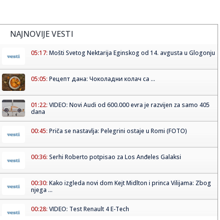
NAJNOVIJE VESTI
05:17:
Mošti Svetog Nektarija Eginskog od 14. avgusta u Glogonju
05:05:
Рецепт дана: Чоколадни колач са ...
01:22:
VIDEO: Novi Audi od 600.000 evra je razvijen za samo 405
dana
00:45:
Priča se nastavlja: Pelegrini ostaje u Romi (FOTO)
00:36:
Serhi Roberto potpisao za Los Anđeles Galaksi
00:30:
Kako izgleda novi dom Kejt Midlton i princa Vilijama: Zbog
njega ...
00:28:
VIDEO: Test Renault 4 E-Tech