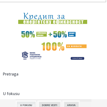
00:24:
Dogodilo se na današnji datum, 9. avgust
00:24:
Džeko u centru spektakla: Šalke okupio više hiljada navijača
00:24:
Bez golova u Hercegovini: Široki i Sloga, Sarajevo i Radnik
remi...
00:20:
Đura Đ. Trajković br. 26: Plejlista za sivu zonu (Fontaines
D....
00:17:
Velika akcija tokom noći i ranog jutra u Beogradu: Ekipe
izlaze ...
00:02:
Na današnji dan, 9. avgust
Pretraga
23:54:
TEŽAK UDARAC ZA HETAFE PRED EVROPU: Važan igrač
završio sezon...
U fokusu
23:46:
Bivši igrač Barselone ide u Los Anđeles
U FOKUSU
DOBRE VESTI
ARHIVA