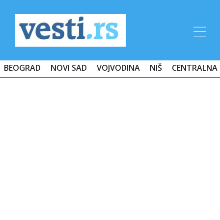
BEOGRAD
NOVI SAD
VOJVODINA
NIŠ
CENTRALNA 