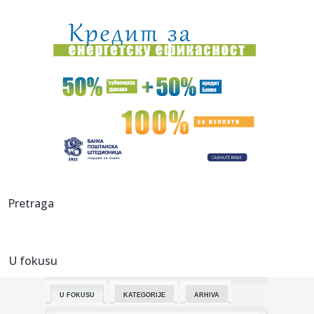
13:46:
Nema sumnje: "Gledaćemo ga još"
13:45:
Predsednik: U Hrvatskoj manje entuzijastično slavlje
"Oluje", va...
13:43:
EXPO karavan nastavlja putovanje kroz Srbiju: Sutra stiže u
Srem...
13:40:
Кад диносауруси прошетају Румом: ...
13:40:
AI pregledač može da šalje spam poruke svim vašim
WhatsApp ko...
13:40:
Savet za borbu protiv korupcije: Nedostupni podaci o
Pretraga
investitoru ...
13:39:
Slovenija uzburkana zbog misterije saobraćajne nezgode
predsedni...
U fokusu
13:38:
Beograd uz utakmicu: Grad koji sport gleda zajedno
U FOKUSU
KATEGORIJE
ARHIVA
13:37:
Misterija saobraćaje nesreće Nataše Pirc Musar; Ko je bio s