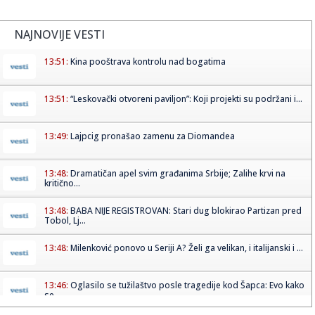
NAJNOVIJE VESTI
13:51:
Kina pooštrava kontrolu nad bogatima
13:51:
“Leskovački otvoreni paviljon”: Koji projekti su podržani i...
13:49:
Lajpcig pronašao zamenu za Diomandea
13:48:
Dramatičan apel svim građanima Srbije; Zalihe krvi na
kritično...
13:48:
BABA NIJE REGISTROVAN: Stari dug blokirao Partizan pred
Tobol, Lj...
13:48:
Milenković ponovo u Seriji A? Želi ga velikan, i italijanski i ...
13:46:
Oglasilo se tužilaštvo posle tragedije kod Šapca: Evo kako
se ...