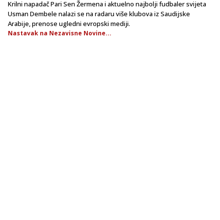
Krilni napadač Pari Sen Žermena i aktuelno najbolji fudbaler svijeta
Usman Dembele nalazi se na radaru više klubova iz Saudijske
Arabije, prenose ugledni evropski mediji.
Nastavak na Nezavisne Novine...