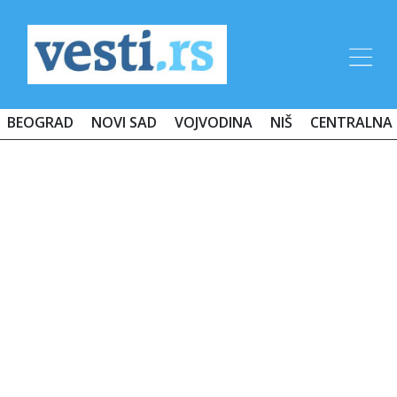
BEOGRAD
NOVI SAD
VOJVODINA
NIŠ
CENTRALNA 