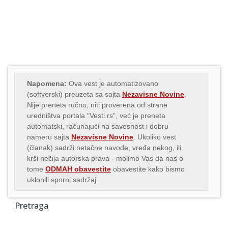
Napomena:
Ova vest je automatizovano
(softverski) preuzeta sa sajta
Nezavisne Novine
.
Nije preneta ručno, niti proverena od strane
uredništva portala "Vesti.rs", već je preneta
automatski, računajući na savesnost i dobru
nameru sajta
Nezavisne Novine
. Ukoliko vest
(članak) sadrži netačne navode, vređa nekog, ili
krši nečija autorska prava - molimo Vas da nas o
tome
ODMAH obavestite
obavestite kako bismo
uklonili sporni sadržaj.
Pretraga