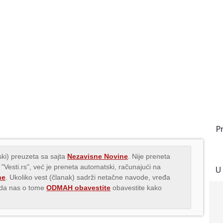
P
ki) preuzeta sa sajta
Nezavisne Novine
. Nije preneta
 "Vesti.rs", već je preneta automatski, računajući na
U
ne
. Ukoliko vest (članak) sadrži netačne navode, vređa
s da nas o tome
ODMAH obavestite
obavestite kako