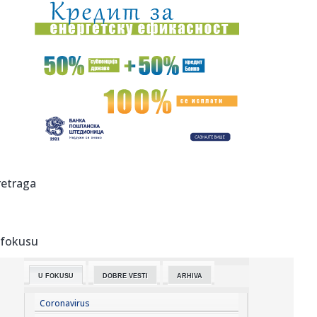
14:37:
Blokaderski mediji tuguju: Hromos gasi proizvodnju u
Zagrebu, deo...
14:34:
Sahrane i kremacije u Beogradu, 10. avgust 2026.
14:32:
Bešiktaš i Vlahović – prvi pozitivni signali Srbina
14:31:
Vučić o izborima i blokaderima: Ako pobede, čestitaću im,
ali...
14:31:
Vučić: Služim samo Srbiji, naučite to jedanput
retraga
14:30:
Srbija sve skuplja destinacija, a ne radi dovoljno na
turističko...
 fokusu
14:30:
Povratak otpisanih: Više razloga zašto predsednik u javni
živo...
U FOKUSU
DOBRE VESTI
ARHIVA
14:30:
Opservatorija NASA-e pada na Zemlju, a njeno
spasavanje izmaklo k...
Coronavirus