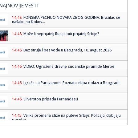
NAJNOVIJE VESTI
14:48:
FONSEKA PECNUO NOVAKA ZBOG GODINA: Brazilac se
našalio na Đokov...
14:48:
Može li neprijatelj Rusije biti prijatelj Srbije?
14:46:
Bez struje i bez vode u Beogradu, 10. avgust 2026.
14:46:
VIDEO: Ugrožene drevne sudanske piramide Meroe
14:46:
Igraće sa Partizanom: Poznata ekipa dolazi u Beograd!
14:46:
Silverston pripada Fernandesu
14:45:
Velika promena stiže na puteve Srbije: Policajci dobijaju
posebn...
14:35:
Изложба Весне Хаби „Светлост” од 10...