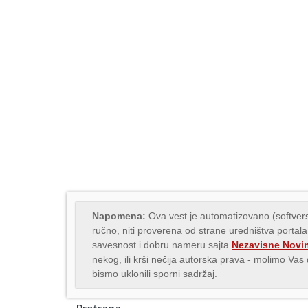
Napomena:
Ova vest je automatizovano (softvers
ručno, niti proverena od strane uredništva portala
savesnost i dobru nameru sajta
Nezavisne Novi
nekog, ili krši nečija autorska prava - molimo Va
bismo uklonili sporni sadržaj.