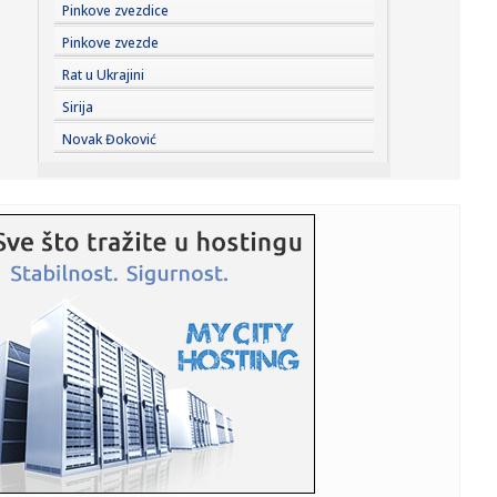
14:30:
Ko je bio Horhe Mesi: Lionelov otac i agent, koji je
Pinkove zvezdice
promenio nje...
Pinkove zvezde
14:29:
Netanjahu rekao „ne“ Trampovom planu od 15 tačaka:
Rat u Ukrajini
Izraelska...
Sirija
14:29:
Netanjahu rekao "ne" Trampovom planu za Gazu: Ovo je
Novak Đoković
njegov uslov
14:26:
Poznato kada počinju pregovori o utvrđivanju minimalne
cene rad...
14:24:
Svetu ponestaje rečnog peska, a to predstavlja ogroman
problem
14:22:
Moneke u neverici zbog Zvezdinog pojačanja FOTO
14:18:
Na hrvatskom portalu osvanuo komentar koji sve
objašnjava: "Vu...
14:14:
Na Svalbardu pronađeno 13 mrtvih irvasa, naučnici ne
znaju šta...
14:11:
Susret Cece i JK u Budvi? Pevačica samo jedno poručila!