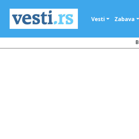
Vesti
Zabava
B