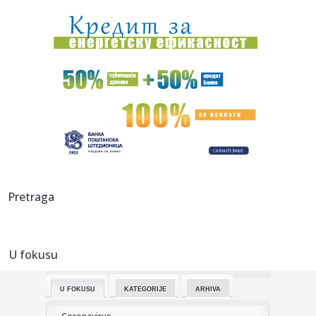
poluvremenu ima ...
21:52:
"Delije" zovu na Marakanu: "Prepoznajemo momenat"
21:49:
Bez struje u petak u Zagužanu
21:45:
Kineski Luxeed RX izgleda kao kombinacija Ferrari
Purosanguea i X...
21:43:
Madona i Kajli Minog objavljuju prvu zajedničku pesmu
VIDEO
21:43:
Demba Sek se iskupio u Humskoj VIDEO
Pretraga
21:41:
VIDEO: Novosadski vatrogasci upućeni na ispomoć u
gašenju po...
U fokusu
21:41:
Knežević: "Da nije bilo Srbije i Vučića nikada ne bi pobedili...
U FOKUSU
KATEGORIJE
ARHIVA
21:40:
Beograd spreman za rat bez rukavica – stižu svetski
šampioni ...