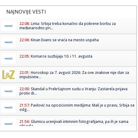
NAJNOVIJE VESTI
22:08:
Linta: Srbija treba konačno da pokrene borbu za
međunarodno pri...
22:06:
Kinan Evans se vraća na mesto uspeha
22:05:
Komarce suzbijaju 10. i 11. avgusta
22:01:
Horoskop za 7. avgust 2026: Za ove znakove nije dan za
impulsivne...
22:00:
Skandal u Prekršajnom sudu u Vranju: Zastarela prijava
protiv di...
21:57:
Pavlović na opozicionim medijima: Mali je u pravu, Srbija se
odg...
21:56:
Glumicu ucenjivali intimnim fotografijama, pa ih je sama
objavila...
21:55:
HUMSKA JE STREPELA, PA EKSPLODIRALA: Partizan na