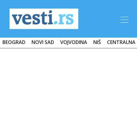
BEOGRAD
NOVI SAD
VOJVODINA
NIŠ
CENTRALNA 