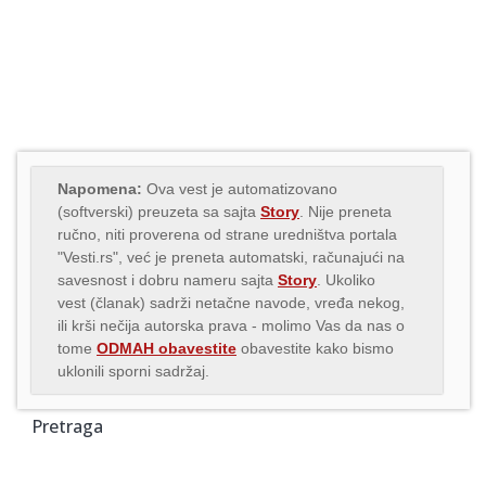
Napomena:
Ova vest je automatizovano
(softverski) preuzeta sa sajta
Story
. Nije preneta
ručno, niti proverena od strane uredništva portala
"Vesti.rs", već je preneta automatski, računajući na
savesnost i dobru nameru sajta
Story
. Ukoliko
vest (članak) sadrži netačne navode, vređa nekog,
ili krši nečija autorska prava - molimo Vas da nas o
tome
ODMAH obavestite
obavestite kako bismo
uklonili sporni sadržaj.
Pretraga