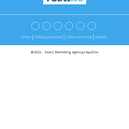
16:43:
SF Night: POSLEDNJI DANI ULICE HRASTOVA u Concept
Cinema i CineSt...
16:40:
Korejci se protiv toplotnog talasa bore psećom čorbom?!
"Ima le...
Arhiva
Politika privatnosti
Uslovi korišćenja
Kontakt
16:36:
"Arktički štit" se aktivira; NATO šalje vojsku na Grenland
@2022. -
Vesti
|
Marketing agencija
ApaOne
16:35:
Zborovi građana najavili obeležavanje godišnjice događaja
od ...
16:33:
Tajfun uspaničio građane Japana! Evakuisano čak 260.000
ljudi ...
16:31:
Nakon rezolucije Hrvatskog sabora, u Sarajevu
konferencija o zast...
16:31:
Čumić i Miladinović u Partizanu? Koliko su blizu, objasnio je
...
16:30:
Joan Jett otkazala koncerte zbog oporavka nakon operacije