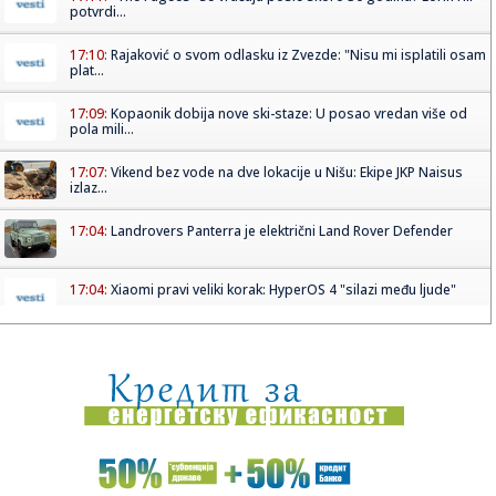
potvrdi...
17:10:
Rajaković o svom odlasku iz Zvezde: "Nisu mi isplatili osam
plat...
17:09:
Kopaonik dobija nove ski-staze: U posao vredan više od
pola mili...
17:07:
Vikend bez vode na dve lokacije u Nišu: Ekipe JKP Naisus
izlaz...
17:04:
Landrovers Panterra je električni Land Rover Defender
17:04:
Xiaomi pravi veliki korak: HyperOS 4 "silazi među ljude"
17:03:
Novi skandal Kurtijeve vlasti: Priština zabranila direktoru
Tele...
17:03:
Cvetkovićev gol u 16. sekundi nije najbrži koji je postigao
17:01:
Dramatičan snimak: Lekari svojim telima štitili pacijenta
usred...