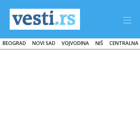
BEOGRAD
NOVI SAD
VOJVODINA
NIŠ
CENTRALNA 