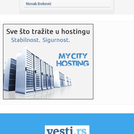
16:52:
Od brzine do alkohola: Ovo su kazne za saobraćajne
Novak Đoković
prekršaje u ...
16:52:
Saobraćajni kolaps u Banjaluci: Za nekoliko kilometara
treba 45 ...
16:50:
Vučević bez potvrde o povratku Stefanovića, Nikolića i
Mihajl...
16:49:
EIB odobrila kredit od 100 miliona evra Rumuniji
16:49:
Ove lutke se hitno povlače iz prodaje: RAPEX upozorava na
opasne...
16:48:
Premijerligaška "bomba": Siti našao zamenu za Rodrija u
redovim...
16:47:
Djetinjstvo nekad i sad: Djeca 80-ih živjela su po sasvim
druga...
16:46:
Tramp otkrio koga bi podržao kao svog naslednika! Njega
bi voleo...
16:45:
Nizak vodostaj Rajne pravi probleme industriji