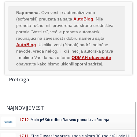
Napomena:
Ova vest je automatizovano
(softverski) preuzeta sa sajta
AutoBlog
. Nije
preneta ručno, niti proverena od strane uredništva
portala "Vesti.rs", već je preneta automatski,
računajući na savesnost i dobru nameru sajta
AutoBlog
. Ukoliko vest (članak) sadrži netačne
navode, vređa nekog, ili krši nečija autorska prava
- molimo Vas da nas o tome
ODMAH obavestite
obavestite kako bismo uklonili sporni sadržaj.
Pretraga
NAJNOVIJE VESTI
17:12:
Malo je! Siti odbio Barsinu ponudu za Rodrija
17:11:
"The Fugees" se vraćaju posle skoro 30 godina? Lorin Hil